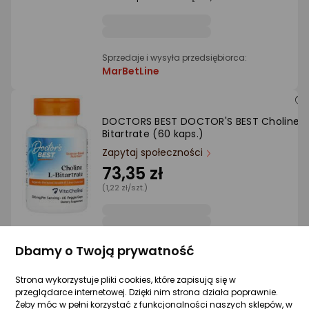
Sprzedaje i wysyła przedsiębiorca:
MarBetLine
DOCTORS BEST DOCTOR'S BEST Choline L
Bitartrate (60 kaps.)
Zapytaj społeczności
73,35 zł
(1,22 zł/szt.)
Sprzedaje i wysyła przedsiębiorca:
Dbamy o Twoją prywatność
MarBetLine
Strona wykorzystuje pliki cookies, które zapisują się w
przeglądarce internetowej. Dzięki nim strona działa poprawnie.
Żeby móc w pełni korzystać z funkcjonalności naszych sklepów, w