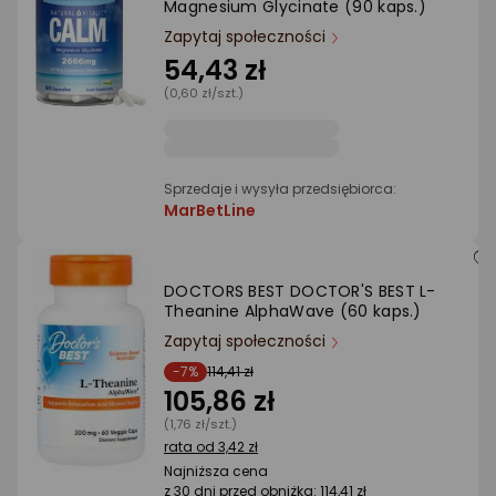
Magnesium Glycinate (90 kaps.)
Ocena: od najlepszej
Zapytaj społeczności
54,43 zł
(0,60 zł/szt.)
Po ilości komentarzy
Sprzedaje i wysyła przedsiębiorca:
MarBetLine
DOCTORS BEST DOCTOR'S BEST L-
Theanine AlphaWave (60 kaps.)
Zapytaj społeczności
-7%
114,41 zł
105,86 zł
(1,76 zł/szt.)
rata od 3,42 zł
Najniższa cena
z 30 dni przed obniżką: 114,41 zł