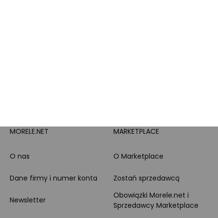
doradztwo produktowe
PayPo
Opinie o Morele.net
Całodobowe wsparcie
Raty
Klienta
Leasing
Zakupy dla firmy
MORELE.NET
MARKETPLACE
O nas
O Marketplace
Dane firmy i numer konta
Zostań sprzedawcą
Obowiązki Morele.net i
Newsletter
Sprzedawcy Marketplace