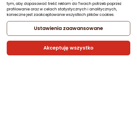
DOCTORS BEST DOCTOR LIFE Magnez
tym, aby dopasować treść reklam do Twoich potrzeb poprzez
Optima chelat aminokwasowy i Jabłczan
profilowanie oraz w celach statystycznych i analitycznych,
Magnezu 200mg 100 kapsułek
konieczne jest zaakceptowanie wszystkich plików cookies.
Zapytaj społeczności
74,40 zł
Ustawienia zaawansowane
(0,74 zł/szt.)
Akceptuję wszystko
Sprzedaje i wysyła przedsiębiorca:
Morele.net
DOCTORS BEST Doctor's Best -
Hydrolizowana Keratyna 500mg 60 vkaps
Zapytaj społeczności
146,83 zł
(489,43 zł/g)
rata od 3,07 zł