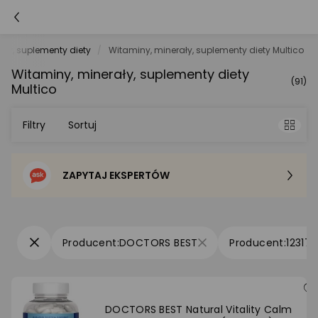
ały, suplementy diety
Witaminy, minerały, suplementy diety Multico
Witaminy, minerały, suplementy diety
(91)
Multico
Filtry
Sortuj
ZAPYTAJ EKSPERTÓW
Sortowanie domyślne
Cena - od najniższej
DOCTORS BEST
123173
Cena - od najwyższej
Po popularności
DOCTORS BEST Natural Vitality Calm