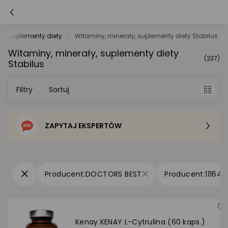
ły, suplementy diety
Witaminy, minerały, suplementy diety Stabilus
Witaminy, minerały, suplementy diety
(237)
Stabilus
Filtry
Sortuj
ZAPYTAJ EKSPERTÓW
Sortowanie domyślne
Cena - od najniższej
DOCTORS BEST
111648
Cena - od najwyższej
Po popularności
Kenay KENAY L-Cytrulina (60 kaps.)