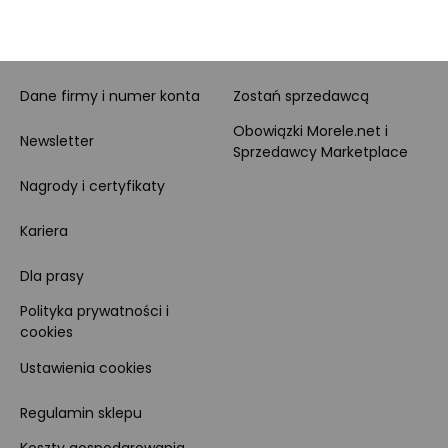
MORELE.NET
MARKETPLACE
O nas
O Marketplace
Dane firmy i numer konta
Zostań sprzedawcą
Obowiązki Morele.net i
Newsletter
Sprzedawcy Marketplace
Nagrody i certyfikaty
Kariera
Dla prasy
Polityka prywatności i
cookies
Ustawienia cookies
Regulamin sklepu