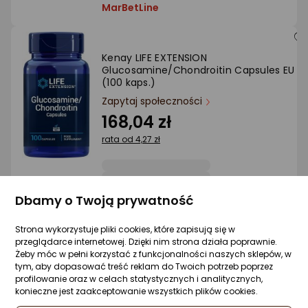
MarBetLine
Kenay LIFE EXTENSION
Glucosamine/Chondroitin Capsules EU
(100 kaps.)
Zapytaj społeczności
168,04 zł
rata od 4,27 zł
Dbamy o Twoją prywatność
Sprzedaje i wysyła przedsiębiorca:
MarBetLine
Strona wykorzystuje pliki cookies, które zapisują się w
przeglądarce internetowej. Dzięki nim strona działa poprawnie.
Żeby móc w pełni korzystać z funkcjonalności naszych sklepów, w
Kenay Herbata Zdrowia Borututu (70 g)
tym, aby dopasować treść reklam do Twoich potrzeb poprzez
profilowanie oraz w celach statystycznych i analitycznych,
Zapytaj społeczności
konieczne jest zaakceptowanie wszystkich plików cookies.
40,33 zł