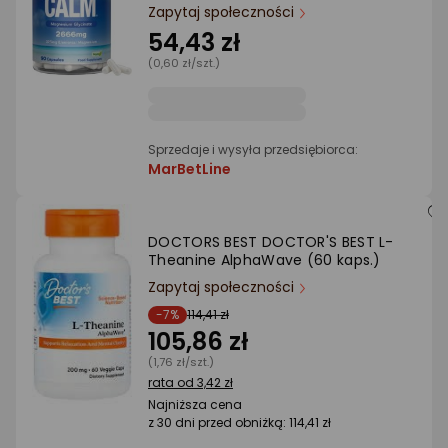
Ocena: od najlepszej
Zapytaj społeczności
54,43 zł
(0,60 zł/szt.)
Po ilości komentarzy
Sprzedaje i wysyła przedsiębiorca:
MarBetLine
DOCTORS BEST DOCTOR'S BEST L-
Theanine AlphaWave (60 kaps.)
Zapytaj społeczności
-7%
114,41 zł
105,86 zł
(1,76 zł/szt.)
rata od 3,42 zł
Najniższa cena
z 30 dni przed obniżką: 114,41 zł