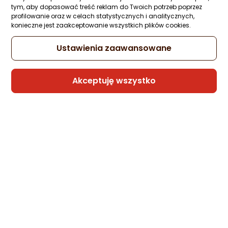
Tymiankowy - antyseptyczny 10ml
tym, aby dopasować treść reklam do Twoich potrzeb poprzez
Zapytaj społeczności
profilowanie oraz w celach statystycznych i analitycznych,
konieczne jest zaakceptowanie wszystkich plików cookies.
15,82 zł
(158,20 zł/ml)
Ustawienia zaawansowane
Akceptuję wszystko
Sprzedaje i wysyła przedsiębiorca:
Wizaż24
1 propozycja
od 19,09 zł
DOCTORS BEST DOCTOR LIFE Magnez
Optima chelat aminokwasowy i Jabłczan
Magnezu 200mg 100 kapsułek
Zapytaj społeczności
74,40 zł
(0,74 zł/szt.)