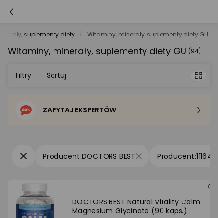
inerały, suplementy diety
Witaminy, minerały, suplementy diety GU
Witaminy, minerały, suplementy diety GU
(94)
Filtry
Sortuj
ZAPYTAJ EKSPERTÓW
Sortowanie domyślne
Cena - od najniższej
DOCTORS BEST
111648
Cena - od najwyższej
Po popularności
DOCTORS BEST Natural Vitality Calm
Magnesium Glycinate (90 kaps.)