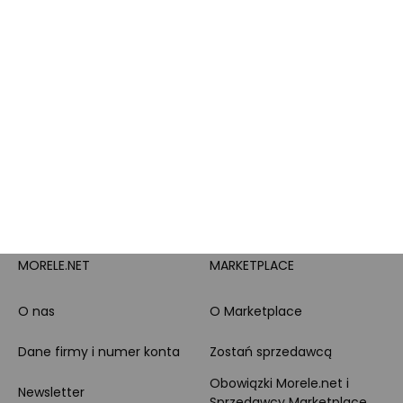
Pytanie o produkt i
Morele MAX
doradztwo produktowe
PayPo
Opinie o Morele.net
Całodobowe wsparcie
Raty
Klienta
Leasing
Zakupy dla firmy
MORELE.NET
MARKETPLACE
O nas
O Marketplace
Dane firmy i numer konta
Zostań sprzedawcą
Obowiązki Morele.net i
Newsletter
Sprzedawcy Marketplace