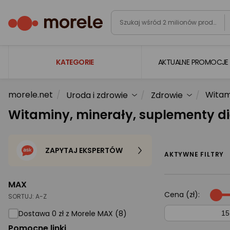
KATEGORIE
AKTUALNE PROMOCJE
morele.net
Witam
Uroda i zdrowie
Zdrowie
Laptopy
Witaminy, minerały, suplementy d
Komputery
Podzespoły komputerowe
ZAPYTAJ EKSPERTÓW
Gaming
AKTYWNE FILTRY
Smartfony i smartwatche
MAX
Telewizory i audio
Cena (zł):
SORTUJ:
A-Z
Foto i kamery
Dostawa 0 zł z Morele MAX (8)
Pomocne linki
AGD duże