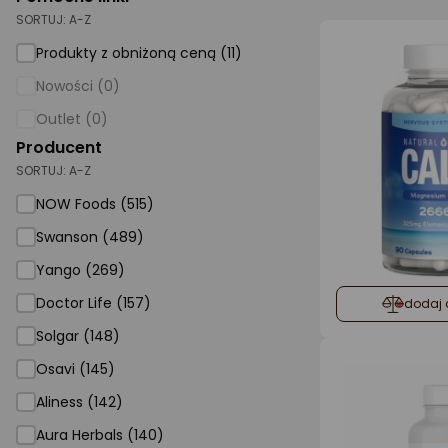
SORTUJ:
A-Z
AGD małe
Produkty z obniżoną ceną (11)
Dom i ogród
Nowości (0)
Biuro i firma
Outlet (0)
Producent
Sport i turystyka
SORTUJ:
A-Z
Zabawki i dziecko
NOW Foods (515)
Uroda i zdrowie
Swanson (489)
Supermarket
Yango (269)
Strefa marek
Doctor Life (157)
dodaj 
Solgar (148)
Osavi (145)
Aliness (142)
Aura Herbals (140)