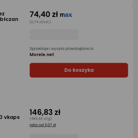
74,40 zł
ez
abłczan
(0,74 zł/szt.)
Sprzedaje i wysyła przedsiębiorca:
Morele.net
Do koszyka
146,83 zł
0 vkaps
(489,43 zł/g)
rata od 3,07 zł