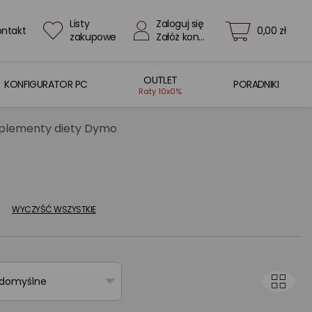
Listy
Zaloguj się
ontakt
0,00 zł
zakupowe
Załóż konto
OUTLET
KONFIGURATOR PC
PORADNIKI
Raty 10x0%
uplementy diety Dymo
WYCZYŚĆ WSZYSTKIE
 domyślne