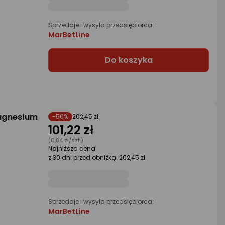
Sprzedaje i wysyła przedsiębiorca:
MarBetLine
Do koszyka
agnesium
-50%
202,45 zł
101,22 zł
(0,84 zł/szt.)
Najniższa cena
z 30 dni przed obniżką: 202,45 zł
Sprzedaje i wysyła przedsiębiorca:
MarBetLine