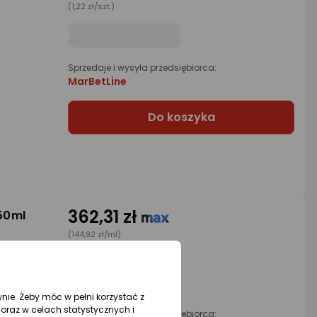
(1,22 zł/szt.)
Sprzedaje i wysyła przedsiębiorca:
MarBetLine
Do koszyka
362,31 zł
50ml
(144,92 zł/ml)
rata od 9,20 zł
wnie. Żeby móc w pełni korzystać z
oraz w celach statystycznych i
Sprzedaje i wysyła przedsiębiorca: