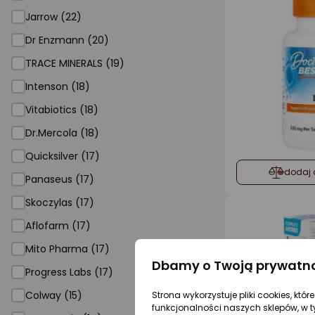
Jarrow (22)
Dr Enzmann (20)
TRACE MINERALS (19)
Intenson (18)
Vitabiotics (18)
Dr.Mercola (18)
Quicksilver (17)
dodaj 
Panaseus (17)
Skoczylas (17)
Aflofarm (17)
Mito Pharma (17)
Dbamy o Twoją prywatn
Progress Labs (17)
Colway (15)
Strona wykorzystuje pliki cookies, któ
funkcjonalności naszych sklepów, w t