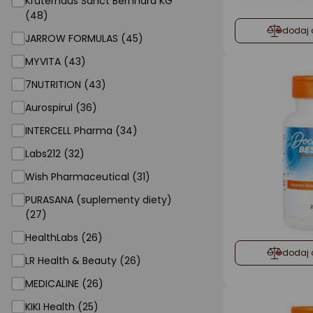
Kruterhaus Sanct Bernhard KG
(48)
dodaj 
JARROW FORMULAS (45)
MYVITA (43)
7NUTRITION (43)
Aurospirul (36)
INTERCELL Pharma (34)
Labs212 (32)
Wish Pharmaceutical (31)
PURASANA (suplementy diety)
(27)
HealthLabs (26)
dodaj 
LR Health & Beauty (26)
MEDICALINE (26)
KIKI Health (25)