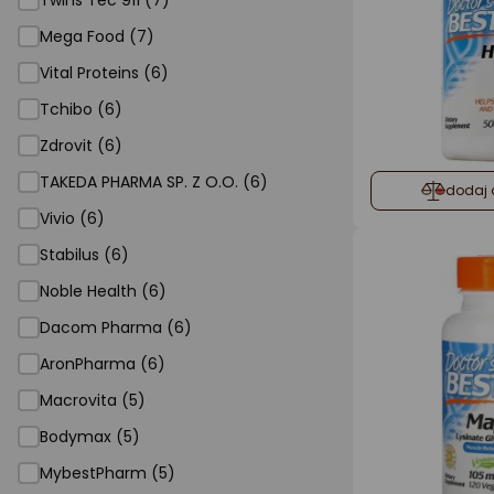
Twins Tec 911 (7)
Mega Food (7)
Vital Proteins (6)
Tchibo (6)
Zdrovit (6)
TAKEDA PHARMA SP. Z O.O. (6)
dodaj 
Vivio (6)
Stabilus (6)
Noble Health (6)
Dacom Pharma (6)
AronPharma (6)
Macrovita (5)
Bodymax (5)
MybestPharm (5)