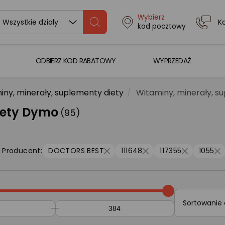
Wybierz
K
Wszystkie działy
kod pocztowy
ODBIERZ KOD RABATOWY
WYPRZEDAŻ
iny, minerały, suplementy diety
Witaminy, minerały, s
iety Dymo
(95)
Producent:
DOCTORS BEST
111648
117355
1055
Sortowanie