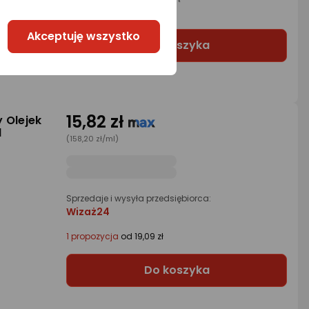
Morele.net
Akceptuję wszystko
Do koszyka
15,82 zł
 Olejek
l
(158,20 zł/ml)
Sprzedaje i wysyła przedsiębiorca:
Wizaż24
1 propozycja
od 19,09 zł
Do koszyka