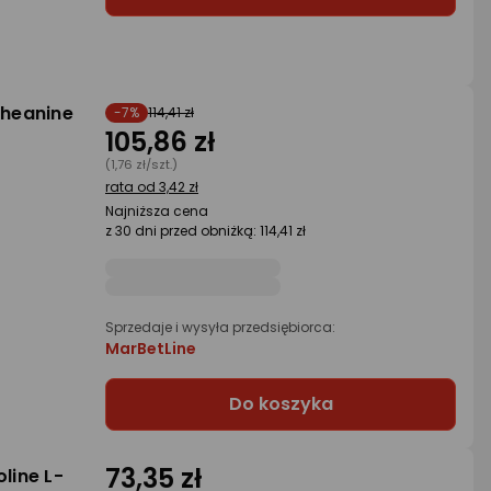
heanine
-7%
114,41 zł
105,86 zł
(1,76 zł/szt.)
rata od 3,42 zł
Najniższa cena
z 30 dni przed obniżką: 114,41 zł
Sprzedaje i wysyła przedsiębiorca:
MarBetLine
Do koszyka
73,35 zł
line L-