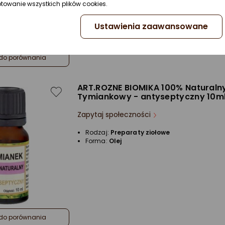
ptowanie wszystkich plików cookies.
Ustawienia zaawansowane
do porównania
ART.ROZNE BIOMIKA 100% Naturalny
Tymiankowy - antyseptyczny 10m
Zapytaj społeczności
Rodzaj:
Preparaty ziołowe
Forma:
Olej
do porównania