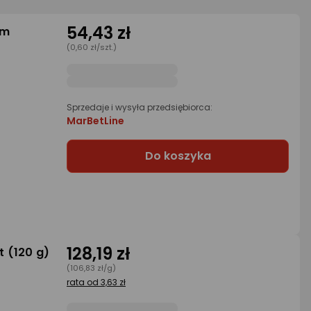
54,43 zł
lm
(0,60 zł/szt.)
Sprzedaje i wysyła przedsiębiorca:
MarBetLine
Do koszyka
128,19 zł
t (120 g)
(106,83 zł/g)
rata od 3,63 zł