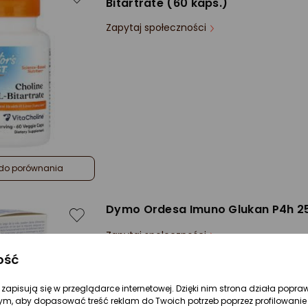
Bitartrate (60 kaps.)
Zapytaj społeczności
do porównania
Dymo Ordesa Imuno Glukan P4h 2
Zapytaj społeczności
ość
Rodzaj:
Suplementy diety
Forma:
Płyn
re zapisują się w przeglądarce internetowej. Dzięki nim strona działa popra
ym, aby dopasować treść reklam do Twoich potrzeb poprzez profilowanie 