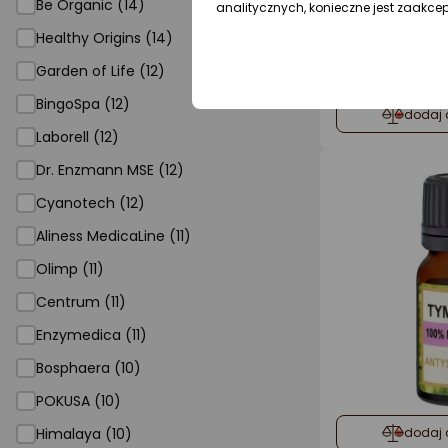
Be Organic (14)
analitycznych, konieczne jest zaakce
Healthy Origins (14)
Garden of Life (12)
BingoSpa (12)
dodaj 
Laborell (12)
Dr. Enzmann MSE (12)
Cyanotech (12)
Aliness MedicaLine (11)
Olimp (11)
Centrum (11)
Enzymedica (11)
Bosphaera (10)
POKUSA (10)
Himalaya (10)
dodaj 