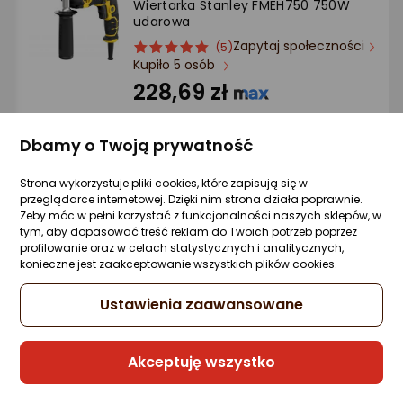
Wiertarka Stanley FMEH750 750W
Ocena: od najlepszej
udarowa
Zapytaj społeczności
ocena
Ocena
(5)
Po ilości komentarzy
Kupiło 5 osób
produktu
produktu
5/5
228,69 zł
gwiazdki
rata od 5,80 zł
Dbamy o Twoją prywatność
Strona wykorzystuje pliki cookies, które zapisują się w
przeglądarce internetowej. Dzięki nim strona działa poprawnie.
Sprzedaje i wysyła przedsiębiorca:
Żeby móc w pełni korzystać z funkcjonalności naszych sklepów, w
Morele.net
tym, aby dopasować treść reklam do Twoich potrzeb poprzez
profilowanie oraz w celach statystycznych i analitycznych,
1 propozycja
od 377,09 zł
konieczne jest zaakceptowanie wszystkich plików cookies.
Gwarancja Najniższej Ceny
Ustawienia zaawansowane
Wiertarka Einhell Einhell pillar drill TC-BD
Akceptuję wszystko
750 E (red/black, 750 watts)
Zapytaj społeczności
Kupiły 3 osoby