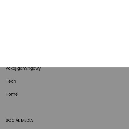
Regulamin sklepu
Koszty gospodarowania
odpadami
Bezpieczeństwo
produktów
Dotacje i dofinansowania
Kody rabatowe
Pokój gamingowy
Tech
Home
SOCIAL MEDIA