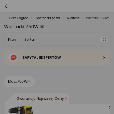
et
Dom i ogród
Elektronarzędzia
Wiertarki
Wiertarki 750W
Wiertarki 750W
(6)
Filtry
Sortuj
ZAPYTAJ EKSPERTÓW
Sortowanie domyślne
Cena - od najniższej
750W
Cena - od najwyższej
Gwarancja Najniższej Ceny
Po popularności