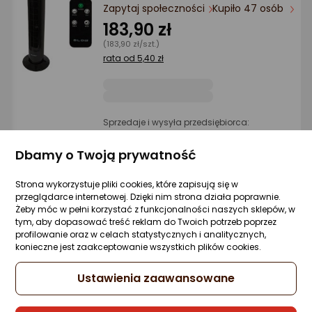
Ocena: od najlepszej
Zapytaj społeczności
Kupiło 47 osób
183,90 zł
(183,90 zł/szt.)
Po ilości komentarzy
rata od 5,40 zł
Sprzedaje i wysyła przedsiębiorca:
Morele.net
Dbamy o Twoją prywatność
Strona wykorzystuje pliki cookies, które zapisują się w
Wentylator Blow Wentylator stojący BLO
przeglądarce internetowej. Dzięki nim strona działa poprawnie.
16"/145cm 60W LCD + pilot
Żeby móc w pełni korzystać z funkcjonalności naszych sklepów, w
Zapytaj społeczności
Kupiło 38 osób
tym, aby dopasować treść reklam do Twoich potrzeb poprzez
225,79 zł
profilowanie oraz w celach statystycznych i analitycznych,
konieczne jest zaakceptowanie wszystkich plików cookies.
rata od 3,12 zł
Ustawienia zaawansowane