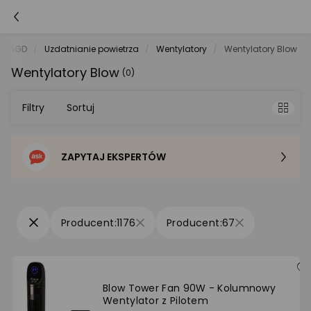
łe AGD
Uzdatnianie powietrza
Wentylatory
Wentylatory Blow
Wentylatory Blow
(0)
Filtry
Sortuj
ZAPYTAJ EKSPERTÓW
Sortowanie domyślne
Cena - od najniższej
1176
67
Cena - od najwyższej
Po popularności
Blow Tower Fan 90W - Kolumnowy
Wentylator z Pilotem