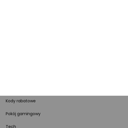
Dla prasy
Polityka prywatności i
cookies
Ustawienia cookies
Regulamin sklepu
Koszty gospodarowania
odpadami
Bezpieczeństwo
produktów
Dotacje i dofinansowania
Kody rabatowe
Pokój gamingowy
Tech