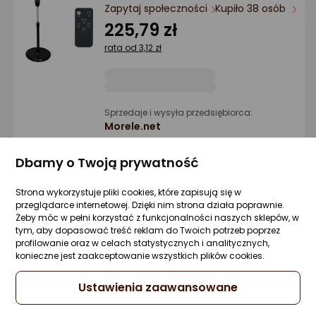
Ocena: od najlepszej
Zapytaj społeczności
Kupiło 38 osób
225,79 zł
Po ilości komentarzy
rata od 3,12 zł
Sprzedaje i wysyła przedsiębiorca:
Morele.net
Dbamy o Twoją prywatność
Wentylator Blow 44-027# Wentylator
podłogowy 18"/45cm 200w cyrkulator
Strona wykorzystuje pliki cookies, które zapisują się w
czarny
przeglądarce internetowej. Dzięki nim strona działa poprawnie.
Żeby móc w pełni korzystać z funkcjonalności naszych sklepów, w
Zapytaj społeczności
Kupiło 18 osób
tym, aby dopasować treść reklam do Twoich potrzeb poprzez
266,53 zł
profilowanie oraz w celach statystycznych i analitycznych,
konieczne jest zaakceptowanie wszystkich plików cookies.
rata od 6,76 zł
Ustawienia zaawansowane