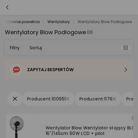
zdatnianie powietrza
Wentylatory
Wentylatory Blow Podłogowe
Wentylatory Blow Podłogowe
(0)
Filtry
Sortuj
ZAPYTAJ EKSPERTÓW
Sortowanie domyślne
Cena - od najniższej
100951
1176
Cena - od najwyższej
Po popularności
Wentylator Blow Wentylator stojący BLO
16"/145cm 60W LCD + pilot