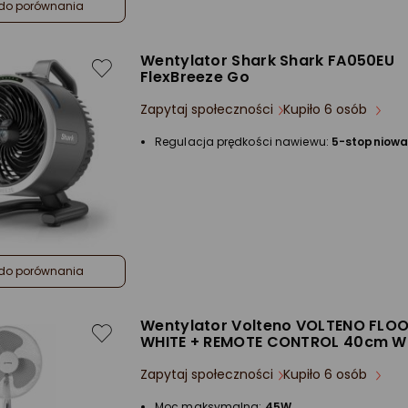
do porównania
Wentylator Shark Shark FA050EU
FlexBreeze Go
Zapytaj społeczności
Kupiło 6 osób
Regulacja prędkości nawiewu:
5-stopniow
do porównania
Wentylator Volteno VOLTENO FLO
WHITE + REMOTE CONTROL 40cm W
Zapytaj społeczności
Kupiło 6 osób
Moc maksymalna:
45W