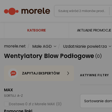
KATEGORIE
AKTUALNE PROMOCJE
morele.net
Małe AGD
Uzdatnianie powietrza
Laptopy
Wentylatory Blow Podłogowe
(0)
Komputery
Podzespoły komputerowe
ZAPYTAJ EKSPERTÓW
Gaming
AKTYWNE FILTRY
Smartfony i smartwatche
MAX
Telewizory i audio
SORTUJ:
A-Z
Sortowanie do
Foto i kamery
Dostawa 0 zł z Morele MAX (0)
Pomocne linki
AGD duże