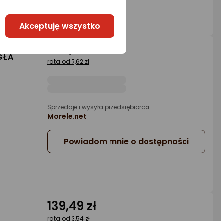
Akceptuję wszystko
300,31 zł
GŁA
rata od 7,62 zł
Sprzedaje i wysyła przedsiębiorca:
Morele.net
Powiadom mnie o dostępności
139,49 zł
rata od 3,54 zł