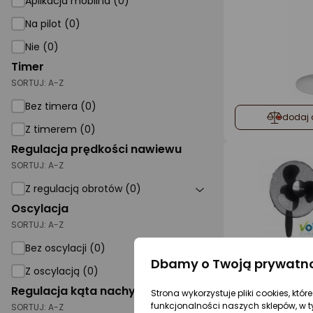
Aplikacja mobilna (0)
Na pilot (0)
Nie (0)
Timer
SORTUJ:
A-Z
Bez timera (0)
dodaj 
Z timerem (0)
Regulacja prędkości nawiewu
SORTUJ:
A-Z
Z regulacją obrotów (0)
Oscylacja
SORTUJ:
A-Z
Bez oscylacji (0)
Dbamy o Twoją prywatn
Z oscylacją (0)
Regulacja kąta nachylenia
Strona wykorzystuje pliki cookies, któ
funkcjonalności naszych sklepów, w t
SORTUJ:
A-Z