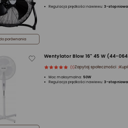
Regulacja prędkości nawiewu:
3-stopniow
do porównania
Wentylator Blow 16" 45 W (44-064
Zapytaj społeczności
Kupi
ocena
Ocena
(1)
produktu
produktu
Moc maksymalna:
50W
5/5
Regulacja prędkości nawiewu:
3-stopniow
gwiazdki