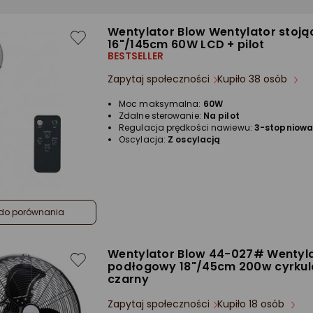
Wentylator Blow Wentylator stoj
16"/145cm 60W LCD + pilot
BESTSELLER
Zapytaj społeczności
Kupiło 38 osób
Moc maksymalna:
60W
Zdalne sterowanie:
Na pilot
Regulacja prędkości nawiewu:
3-stopniow
Oscylacja:
Z oscylacją
do porównania
Wentylator Blow 44-027# Wentyl
podłogowy 18"/45cm 200w cyrkul
czarny
Zapytaj społeczności
Kupiło 18 osób