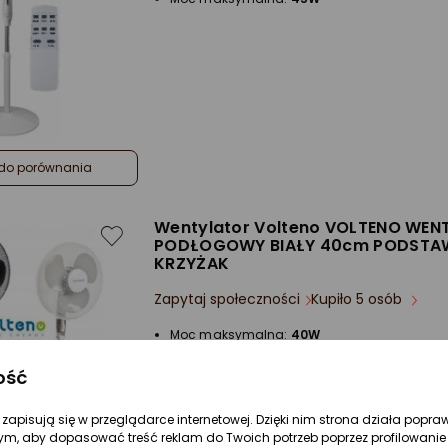
do porównania
Wentylator Volteno VOLTENO WEN
PODŁOGOWY BIAŁY 40cm PODSTA
KRZYŻAK
Zapytaj społeczności
Kupiło 5 osób
Moc maksymalna:
40W
Regulacja prędkości nawiewu:
3-stopniow
ość
re zapisują się w przeglądarce internetowej. Dzięki nim strona działa popra
ym, aby dopasować treść reklam do Twoich potrzeb poprzez profilowanie 