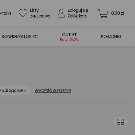
Listy
Zaloguj się
ontakt
0,00 zł
zakupowe
Załóż konto
OUTLET
KONFIGURATOR PC
PORADNIKI
Raty 10x0%
Podłogowe
WYCZYŚĆ WSZYSTKIE