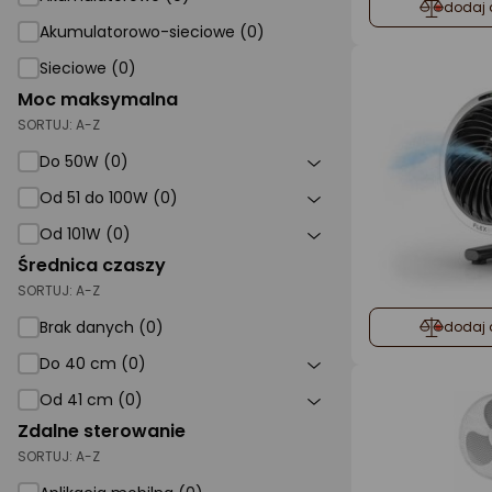
dodaj 
Akumulatorowo-sieciowe (0)
Sieciowe (0)
Moc maksymalna
SORTUJ:
A-Z
Do 50W (0)
Od 51 do 100W (0)
Od 101W (0)
Średnica czaszy
SORTUJ:
A-Z
Brak danych (0)
dodaj 
Do 40 cm (0)
Od 41 cm (0)
Zdalne sterowanie
SORTUJ:
A-Z