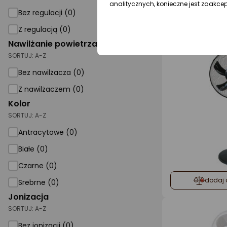
analitycznych, konieczne jest zaakce
Bez regulacji (0)
dodaj 
Z regulacją (0)
Nawilżanie powietrza
SORTUJ:
A-Z
Bez nawilżacza (0)
Z nawilżaczem (0)
Kolor
SORTUJ:
A-Z
Antracytowe (0)
Białe (0)
Czarne (0)
dodaj 
Srebrne (0)
Jonizacja
SORTUJ:
A-Z
Bez jonizacji (0)