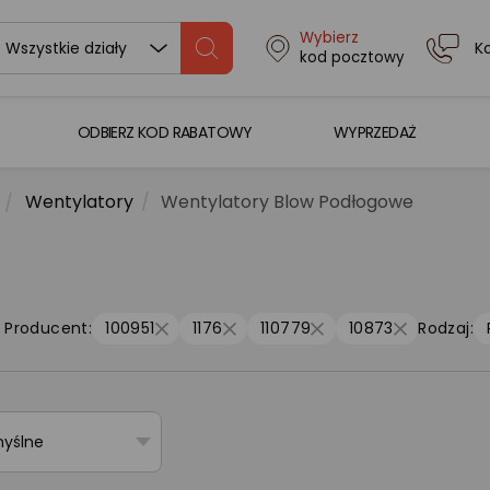
Wybierz
K
Wszystkie działy
kod pocztowy
ODBIERZ KOD RABATOWY
WYPRZEDAŻ
Wentylatory
Wentylatory Blow Podłogowe
Producent:
100951
1176
110779
10873
Rodzaj:
myślne