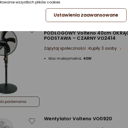
ptowanie wszystkich plików cookies.
do porównania
Ustawienia zaawansowane
Wentylator Volteno WENTYLATOR
PODŁOGOWY Volteno 40cm OKRĄ
PODSTAWA – CZARNY VO2414
Zapytaj społeczności
Kupiły 3 osoby
Moc maksymalna:
40W
do porównania
Wentylator Volteno VO0920