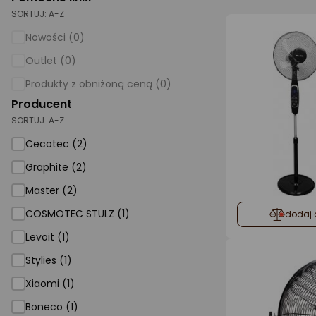
SORTUJ:
A-Z
AGD małe
Nowości (0)
Dom i ogród
Outlet (0)
Biuro i firma
Produkty z obniżoną ceną (0)
Producent
Sport i turystyka
SORTUJ:
A-Z
Zabawki i dziecko
Cecotec (2)
Uroda i zdrowie
Graphite (2)
Supermarket
Master (2)
Strefa marek
COSMOTEC STULZ (1)
dodaj 
Levoit (1)
Stylies (1)
Xiaomi (1)
Boneco (1)