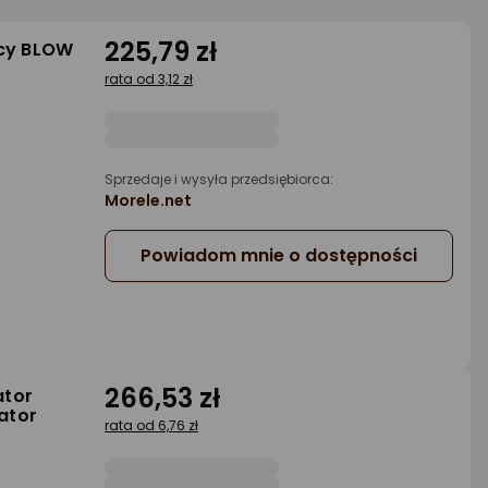
225,79 zł
ący BLOW
rata od 3,12 zł
Sprzedaje i wysyła przedsiębiorca:
a
Morele.net
Powiadom mnie o dostępności
266,53 zł
ator
ator
rata od 6,76 zł