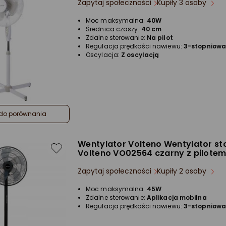
Zapytaj społeczności
Kupiły 3 osoby
Moc maksymalna:
40W
Średnica czaszy:
40 cm
Zdalne sterowanie:
Na pilot
Regulacja prędkości nawiewu:
3-stopniow
Oscylacja:
Z oscylacją
do porównania
Wentylator Volteno Wentylator st
Volteno VO02564 czarny z pilote
Zapytaj społeczności
Kupiły 2 osoby
Moc maksymalna:
45W
Zdalne sterowanie:
Aplikacja mobilna
Regulacja prędkości nawiewu:
3-stopniow