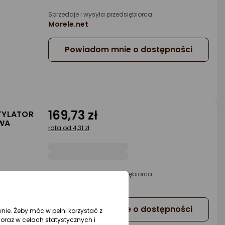
Sprzedaje i wysyła przedsiębiorca:
Morele.net
Powiadom mnie o dostępności
169,73 zł
TYLATOR
WA
rata od 4,31 zł
Sprzedaje i wysyła przedsiębiorca:
a
Morele.net
Powiadom mnie o dostępności
wnie. Żeby móc w pełni korzystać z
oraz w celach statystycznych i