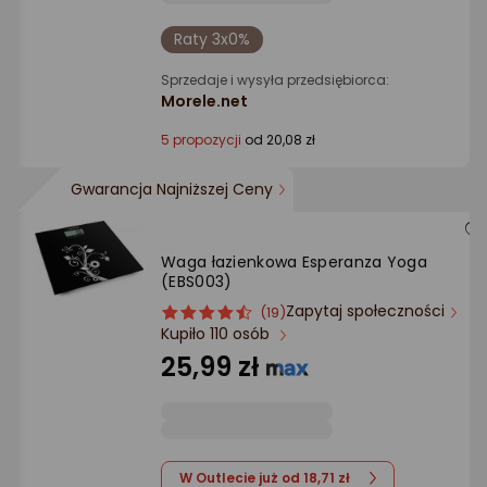
Raty 3x0%
Sprzedaje i wysyła przedsiębiorca:
Morele.net
5 propozycji
od 20,08 zł
Gwarancja Najniższej Ceny
Waga łazienkowa Esperanza Yoga
(EBS003)
Zapytaj społeczności
ocena
Ocena
(19)
Kupiło 110 osób
produktu
produktu
4.5/5
25,99 zł
gwiazdki
W Outlecie już od 18,71 zł