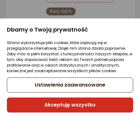
Raty 3x0%
Sprzedaje i wysyła przedsiębiorca:
Dbamy o Twoją prywatność
Morele.net
3 propozycje
od 32,99 zł
Strona wykorzystuje pliki cookies, które zapisują się w
przeglądarce internetowej. Dzięki nim strona działa poprawnie.
Żeby móc w pełni korzystać z funkcjonalności naszych sklepów, w
tym, aby dopasować treść reklam do Twoich potrzeb poprzez
Waga łazienkowa Esperanza Sunshine
profilowanie oraz w celach statystycznych i analitycznych,
(EBS006)
konieczne jest zaakceptowanie wszystkich plików cookies.
Zapytaj społeczności
ocena
Ocena
(5)
Kupiło 80 osób
produktu
produktu
Ustawienia zaawansowane
4.5/5
22,39 zł
gwiazdki
Akceptuję wszystko
Raty 3x0%
Sprzedaje i wysyła przedsiębiorca: