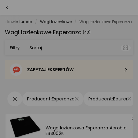
Zdrowie i uroda
Wagi łazienkowe
Wagi łazienkowe Esperanza
Wagi łazienkowe Esperanza
(43)
Filtry
Sortuj
ZAPYTAJ EKSPERTÓW
Sortowanie domyślne
Cena - od najniższej
Esperanza
Beurer
Cena - od najwyższej
Po popularności
Waga łazienkowa Esperanza Aerobic
EBS002K