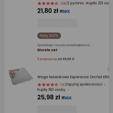
Ocena: od najlepszej
2 pytania
Kupiło 213 osó
ocena
Ocena
(38)
produktu
produktu
21,80 zł
4.5/5
Po ilości komentarzy
gwiazdki
Raty 3x0%
Sprzedaje i wysyła przedsiębiorca:
Morele.net
3 propozycje
od 46,68 zł
Waga łazienkowa Esperanza Orchid EBS01
Zapytaj społeczności
ocena
Ocena
(4)
Kupiły 183 osoby
produktu
produktu
4.5/5
25,98 zł
gwiazdki