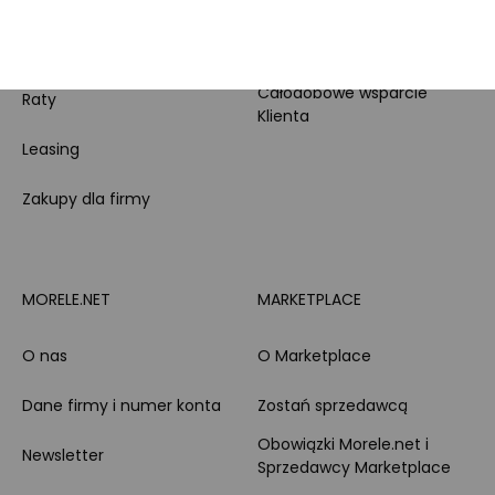
doradztwo produktowe
PayPo
Opinie o Morele.net
Całodobowe wsparcie
Raty
Klienta
Leasing
Zakupy dla firmy
MORELE.NET
MARKETPLACE
O nas
O Marketplace
Dane firmy i numer konta
Zostań sprzedawcą
Obowiązki Morele.net i
Newsletter
Sprzedawcy Marketplace