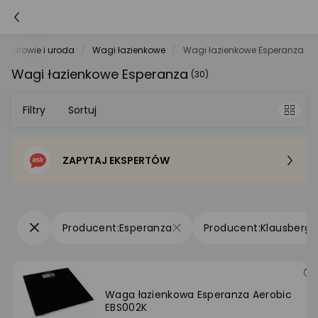
Zdrowie i uroda
Wagi łazienkowe
Wagi łazienkowe Esperanza
Wagi łazienkowe Esperanza
(30)
Filtry
Sortuj
ZAPYTAJ EKSPERTÓW
Sortowanie domyślne
Cena - od najniższej
Esperanza
Klausberg
Cena - od najwyższej
Po popularności
Waga łazienkowa Esperanza Aerobic
EBS002K