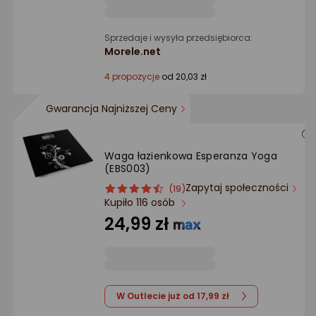
Sprzedaje i wysyła przedsiębiorca:
Morele.net
4 propozycje
od 20,03 zł
Gwarancja Najniższej Ceny
Waga łazienkowa Esperanza Yoga
(EBS003)
Zapytaj społeczności
ocena
Ocena
(19)
Kupiło 116 osób
produktu
produktu
4.5/5
24,99 zł
gwiazdki
W Outlecie już od 17,99 zł