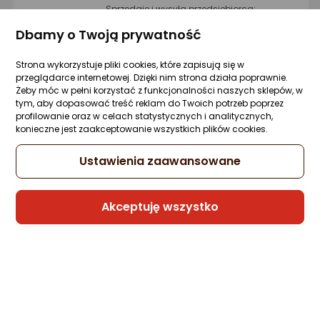
Sprzedaje i wysyła przedsiębiorca:
Morele.net
Dbamy o Twoją prywatność
6 propozycji
od 19,96 zł
Strona wykorzystuje pliki cookies, które zapisują się w
przeglądarce internetowej. Dzięki nim strona działa poprawnie.
Żeby móc w pełni korzystać z funkcjonalności naszych sklepów, w
Waga łazienkowa Esperanza Sunshine
tym, aby dopasować treść reklam do Twoich potrzeb poprzez
(EBS006)
profilowanie oraz w celach statystycznych i analitycznych,
konieczne jest zaakceptowanie wszystkich plików cookies.
Zapytaj społeczności
ocena
Ocena
(5)
Kupiło 80 osób
produktu
produktu
Ustawienia zaawansowane
4.5/5
22,39 zł
gwiazdki
Akceptuję wszystko
Sprzedaje i wysyła przedsiębiorca:
Morele.net
3 propozycje
od 32,99 zł
Gwarancja Najniższej Ceny