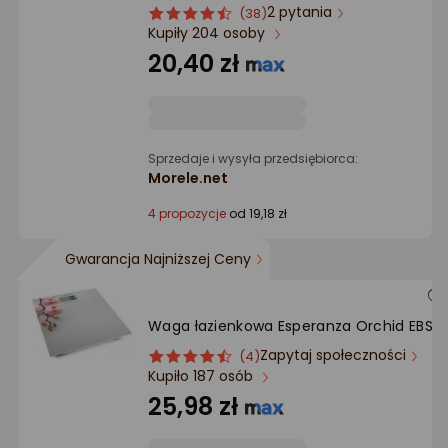
Ocena: od najlepszej
2 pytania
ocena
Ocena
(38)
Kupiły 204 osoby
produktu
produktu
4.5/5
20,40 zł
Po ilości komentarzy
gwiazdki
Sprzedaje i wysyła przedsiębiorca:
Morele.net
4 propozycje
od 19,18 zł
Gwarancja Najniższej Ceny
Waga łazienkowa Esperanza Orchid EBS01
Zapytaj społeczności
ocena
Ocena
(4)
Kupiło 187 osób
produktu
produktu
4.5/5
25,98 zł
gwiazdki