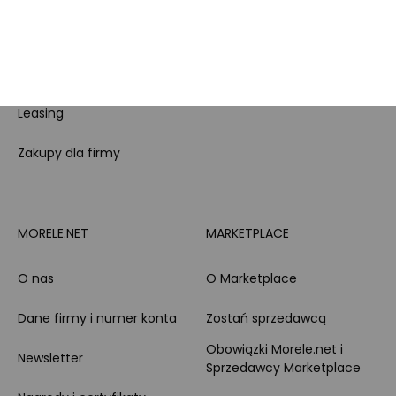
doradztwo produktowe
PayPo
Opinie o Morele.net
Całodobowe wsparcie
Raty
Klienta
Leasing
Zakupy dla firmy
MORELE.NET
MARKETPLACE
O nas
O Marketplace
Dane firmy i numer konta
Zostań sprzedawcą
Obowiązki Morele.net i
Newsletter
Sprzedawcy Marketplace