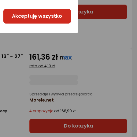
żyna
Do koszyka
Akceptuję wszystko
161,36 zł
13" - 27"
rata od 4,10 zł
Sprzedaje i wysyła przedsiębiorca:
Morele.net
mocy
4 propozycje
od 168,99 zł
Do koszyka