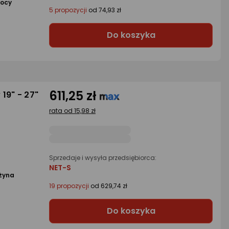
mocy
5 propozycji
od 74,93 zł
Do koszyka
611,25 zł
19" - 27"
rata od 15,98 zł
Sprzedaje i wysyła przedsiębiorca:
NET-S
żyna
19 propozycji
od 629,74 zł
Do koszyka