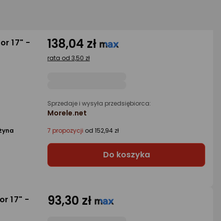
138,04 zł
r 17" -
rata od 3,50 zł
Sprzedaje i wysyła przedsiębiorca:
Morele.net
żyna
7 propozycji
od 152,94 zł
Do koszyka
93,30 zł
r 17" -