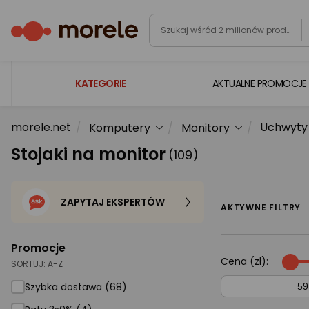
KATEGORIE
AKTUALNE PROMOCJE
morele.net
Uchwyty
Komputery
Monitory
Laptopy
Stojaki na monitor
(109)
Komputery
Podzespoły komputerowe
ZAPYTAJ EKSPERTÓW
Gaming
AKTYWNE FILTRY
Smartfony i smartwatche
Promocje
Telewizory i audio
Cena (zł):
SORTUJ:
A-Z
Foto i kamery
Szybka dostawa (68)
AGD duże