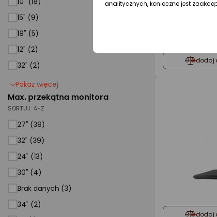
10" (18)
analitycznych, konieczne jest zaakce
15" (9)
19" (5)
12" (2)
dodaj 
32" (2)
Pokaż więcej
Max. przekątna monitora
SORTUJ:
A-Z
27" (39)
32" (39)
24" (13)
30" (4)
Brak danych (3)
34" (2)
dodaj 