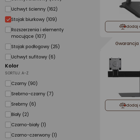
Uchwyt ścienny (162)
Stojak biurkowy
Stojak biurkowy (109)
dodaj 
Rozszerzenia i elementy
mocujące (107)
Gwarancja 
Stojak podłogowy (25)
Uchwyt sufitowy (6)
Kolor
SORTUJ:
A-Z
Czarny (90)
Srebrno-czarny (7)
Srebrny (6)
dodaj 
Biały (2)
Czarno-biały (1)
Czarno-czerwony (1)