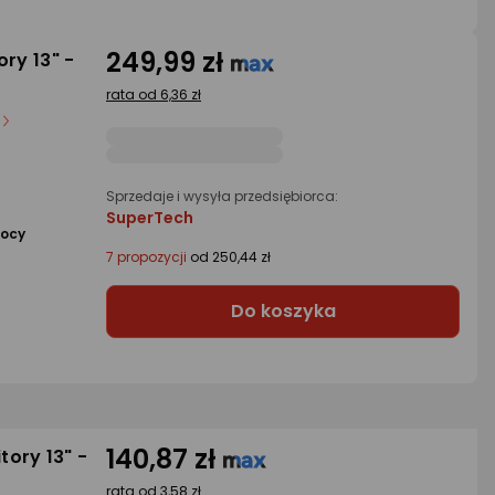
249,99 zł
ry 13" -
rata od 6,36 zł
Sprzedaje i wysyła przedsiębiorca:
SuperTech
mocy
7 propozycji
od 250,44 zł
Do koszyka
140,87 zł
tory 13" -
rata od 3,58 zł