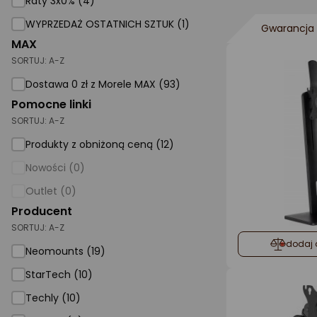
Raty 3x0% (4)
WYPRZEDAŻ OSTATNICH SZTUK (1)
AGD małe
Gwarancja 
MAX
Dom i ogród
SORTUJ:
A-Z
Biuro i firma
Dostawa 0 zł z Morele MAX (93)
Pomocne linki
Sport i turystyka
SORTUJ:
A-Z
Zabawki i dziecko
Produkty z obniżoną ceną (12)
Uroda i zdrowie
Nowości (0)
Supermarket
Outlet (0)
Strefa marek
Producent
SORTUJ:
A-Z
dodaj 
Neomounts (19)
StarTech (10)
Techly (10)