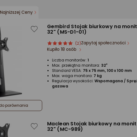
Najniższej Ceny
Gembird Stojak biurkowy na monito
32" (MS-D1-01)
Zapytaj społeczności
ocena
Ocena
(2)
Kupiło 18 osób
produktu
produktu
5/5
Liczba monitorów:
1
gwiazdki
Max. przekątna monitora:
32"
Standard VESA:
75 x 75 mm, 100 x 100 mm
Max. waga monitora:
7 kg
Regulacja wysokości:
Wspomagana / Sprę
gazowa
do porównania
Maclean Stojak biurkowy na monito
32" (MC-989)