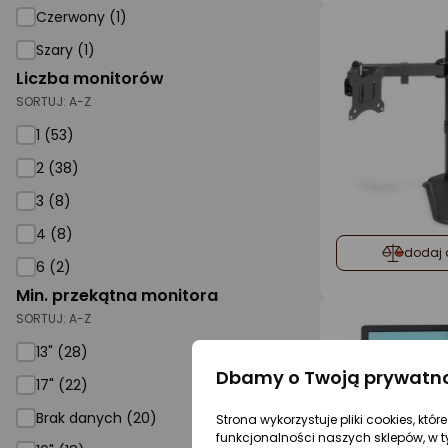
Czerwony (1)
Szary (1)
Liczba monitorów
SORTUJ:
A-Z
1 (53)
2 (38)
3 (8)
4 (8)
dodaj 
6 (2)
Min. przekątna monitora
SORTUJ:
A-Z
13" (28)
Dbamy o Twoją prywatn
17" (22)
Brak danych (20)
Strona wykorzystuje pliki cookies, któ
funkcjonalności naszych sklepów, w t