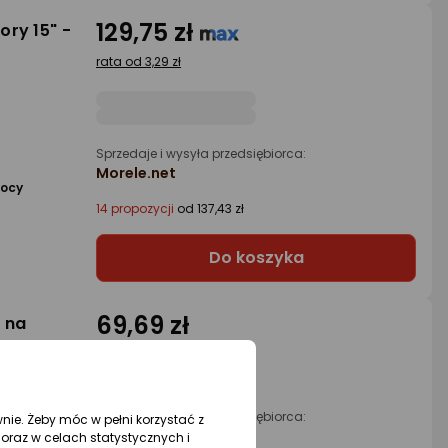
129,75 zł
ory 15" -
rata od 3,29 zł
Sprzedaje i wysyła przedsiębiorca:
Morele.net
mocy
14 propozycji
od 137,43 zł
Do koszyka
69,69 zł
 na
Sprzedaje i wysyła przedsiębiorca:
wnie. Żeby móc w pełni korzystać z
PowerHUB
oraz w celach statystycznych i