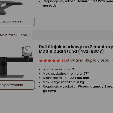
Regulacja wysokości:
Manualna / Przy po
narzędzi
do porównania
Najniższej Ceny
Dell Stojak biurkowy na 2 monitory 
MDS19 Dual Stand (482-BBCY)
3 pytania
Kupiło 8 osób
ocena
Ocena
(3)
produktu
produktu
Liczba monitorów:
2
5/5
Max. przekątna monitora:
27"
gwiazdki
Standard VESA:
100 x 100 mm
Max. waga monitora:
6 kg
do porównania
Regulacja wysokości:
Wspomagana / Sprę
gazowa