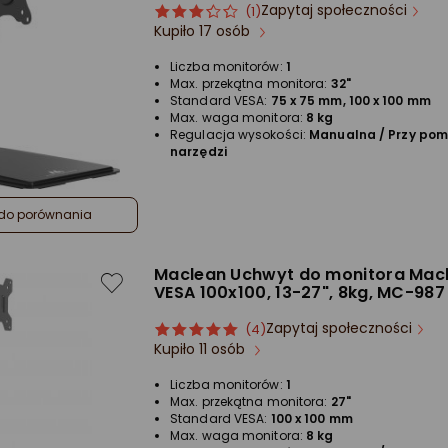
Zapytaj społeczności
ocena
Ocena
(1)
Kupiło 17 osób
produktu
produktu
3/5
Liczba monitorów:
1
gwiazdki
Max. przekątna monitora:
32"
Standard VESA:
75 x 75 mm, 100 x 100 mm
Max. waga monitora:
8 kg
Regulacja wysokości:
Manualna / Przy po
narzędzi
do porównania
Maclean Uchwyt do monitora Mac
VESA 100x100, 13-27", 8kg, MC-987
Zapytaj społeczności
ocena
Ocena
(4)
Kupiło 11 osób
produktu
produktu
5/5
Liczba monitorów:
1
gwiazdki
Max. przekątna monitora:
27"
Standard VESA:
100 x 100 mm
Max. waga monitora:
8 kg