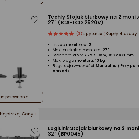
Techly Stojak biurkowy na 2 monito
27" (ICA-LCD 2520V)
2 pytania
Kupiły 4 osoby
ocena
Ocena
(3)
produktu
produktu
Liczba monitorów:
2
5/5
Max. przekątna monitora:
27"
gwiazdki
Standard VESA:
75 x 75 mm, 100 x 100 mm
Max. waga monitora:
10 kg
Regulacja wysokości:
Manualna / Przy po
narzędzi
do porównania
Najniższej Ceny
LogiLink Stojak biurkowy na 2 moni
32" (BP0045)