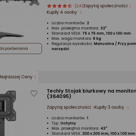
Zapytaj społeczności
ocena
Ocena
(24)
Kupiły 4 osoby
produktu
produktu
4.5/5
Liczba monitorów:
2
gwiazdki
Max. przekątna monitora:
32"
Standard VESA:
75 x 75 mm, 100 x 100 mm
Max. waga monitora:
8 kg
Regulacja wysokości:
Manualna / Przy po
do porównania
narzędzi
Najniższej Ceny
Techly Stojak biurkowy na monitor
(364095)
Zapytaj społeczności
Kupiły 3 osoby
Liczba monitorów:
1
Typ:
Uchylny
Max. przekątna monitora:
43"
Standard VESA:
200 x 200 mm, 100 x 100 mm