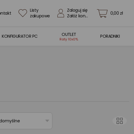
Listy
Zaloguj się
ontakt
0,00 zł
zakupowe
Załóż konto
OUTLET
KONFIGURATOR PC
PORADNIKI
Raty 10x0%
 domyślne