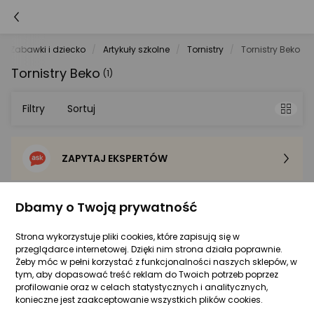
Zabawki i dziecko
Artykuły szkolne
Tornistry
Tornistry Beko
Tornistry Beko
(1)
Filtry
Sortuj
ZAPYTAJ EKSPERTÓW
Sortowanie domyślne
Cena - od najniższej
Dbamy o Twoją prywatność
Beko
Strona wykorzystuje pliki cookies, które zapisują się w
Cena - od najwyższej
przeglądarce internetowej. Dzięki nim strona działa poprawnie.
Żeby móc w pełni korzystać z funkcjonalności naszych sklepów, w
Gwarancja Najniższej Ceny
tym, aby dopasować treść reklam do Twoich potrzeb poprzez
Po popularności
profilowanie oraz w celach statystycznych i analitycznych,
konieczne jest zaakceptowanie wszystkich plików cookies.