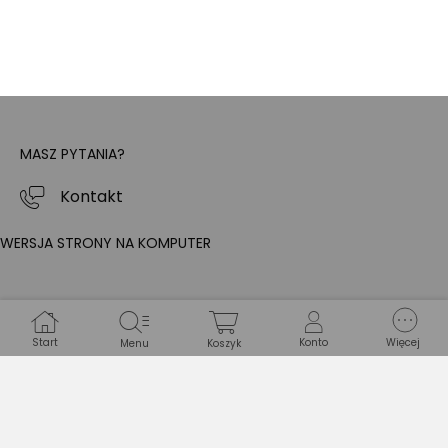
Znajdziesz nas na:
MASZ PYTANIA?
Kontakt
WERSJA STRONY NA KOMPUTER
Start
Konto
Więcej
Menu
Koszyk