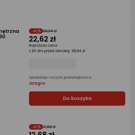
nętrzna
-42%
38,94 zł
30
22,62 zł
Najniższa cena
z 30 dni przed obniżką: 38,94 zł
Sprzedaje i wysyła przedsiębiorca:
azagro
Do koszyka
-42%
21,88 zł
12,68 zł