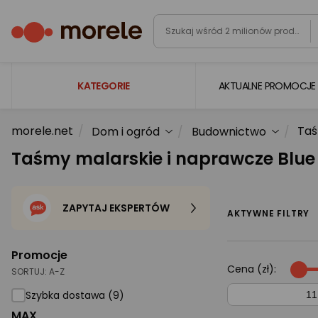
KATEGORIE
AKTUALNE PROMOCJE
morele.net
Taś
Dom i ogród
Budownictwo
Laptopy
Taśmy malarskie i naprawcze Blue
Komputery
Podzespoły komputerowe
ZAPYTAJ EKSPERTÓW
Gaming
AKTYWNE FILTRY
Smartfony i smartwatche
Promocje
Telewizory i audio
Cena (zł):
SORTUJ:
A-Z
Foto i kamery
Szybka dostawa (9)
MAX
AGD duże