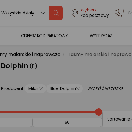
Wybierz
K
Wszystkie działy
kod pocztowy
ODBIERZ KOD RABATOWY
WYPRZEDAŻ
my malarskie i naprawcze
Taśmy malarskie i naprawcz
 Dolphin
(11)
Producent:
Milan
Blue Dolphin
WYCZYŚĆ WSZYSTKIE
Sortowanie