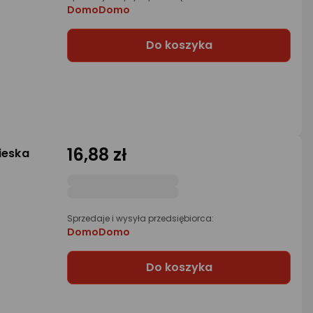
DomoDomo
Do koszyka
16,88 zł
ieska
Sprzedaje i wysyła przedsiębiorca:
DomoDomo
Do koszyka