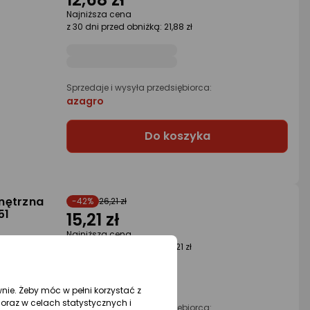
Najniższa cena
z 30 dni przed obniżką: 21,88 zł
Sprzedaje i wysyła przedsiębiorca:
azagro
Do koszyka
nętrzna
-42%
26,21 zł
51
15,21 zł
Najniższa cena
z 30 dni przed obniżką: 26,21 zł
wnie. Żeby móc w pełni korzystać z
oraz w celach statystycznych i
Sprzedaje i wysyła przedsiębiorca: