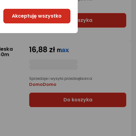
azagro
Akceptuję wszystko
Do koszyka
16,88 zł
ieska
 50m
Sprzedaje i wysyła przedsiębiorca:
DomoDomo
Do koszyka