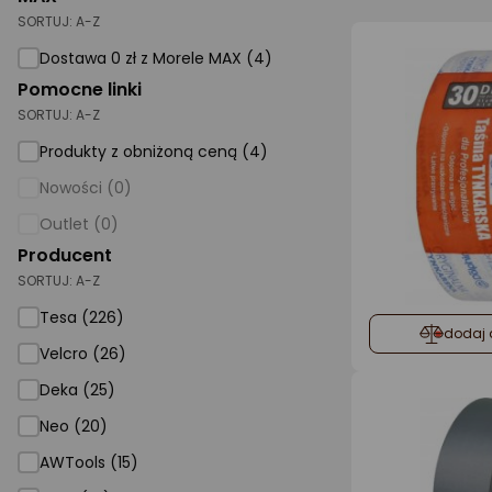
SORTUJ:
A-Z
AGD małe
Dostawa 0 zł z Morele MAX (4)
Dom i ogród
Pomocne linki
SORTUJ:
A-Z
Biuro i firma
Produkty z obniżoną ceną (4)
Sport i turystyka
Nowości (0)
Zabawki i dziecko
Outlet (0)
Uroda i zdrowie
Producent
SORTUJ:
Supermarket
A-Z
Tesa (226)
Strefa marek
dodaj 
Velcro (26)
Deka (25)
Neo (20)
AWTools (15)