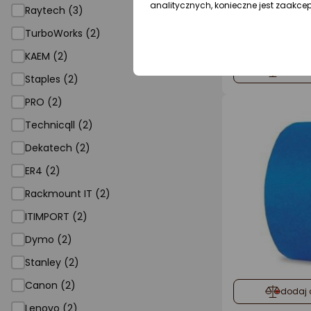
analitycznych, konieczne jest zaakce
Raytech (3)
TurboWorks (2)
KAEM (2)
dodaj 
Staples (2)
PRO (2)
Technicqll (2)
Dekatech (2)
ER4 (2)
Rackmount IT (2)
ITIMPORT (2)
Dymo (2)
Stanley (2)
Canon (2)
dodaj 
Lenovo (2)