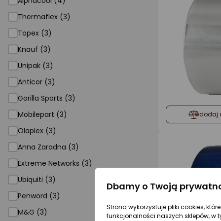
Alphacool (4)
Thermaflex (3)
Topex (3)
Knauf (3)
Unipak (3)
Anticor (3)
Gorilla Sports (3)
Mobilepart (3)
dodaj 
Olaplex (3)
Anna Zaradna (3)
Extreme Networks (3)
Ubiquiti (3)
Dbamy o Twoją prywatn
Penword (3)
Strona wykorzystuje pliki cookies, któ
M&G (3)
funkcjonalności naszych sklepów, w t