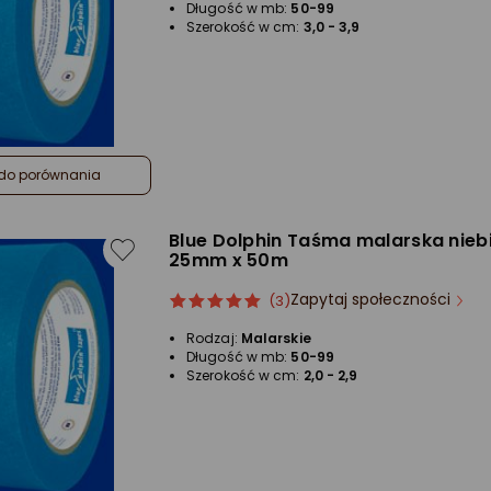
Długość w mb:
50-99
Szerokość w cm:
3,0 - 3,9
do porównania
Blue Dolphin Taśma malarska nieb
25mm x 50m
Zapytaj społeczności
ocena
Ocena
(3)
produktu
produktu
Rodzaj:
Malarskie
5/5
Długość w mb:
50-99
gwiazdki
Szerokość w cm:
2,0 - 2,9