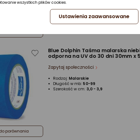
ptowanie wszystkich plików cookies.
Ustawienia zaawansowane
do porównania
Blue Dolphin Taśma malarska nieb
odporna na UV do 30 dni 30mm x
Zapytaj społeczności
Rodzaj:
Malarskie
Długość w mb:
50-99
Szerokość w cm:
3,0 - 3,9
do porównania