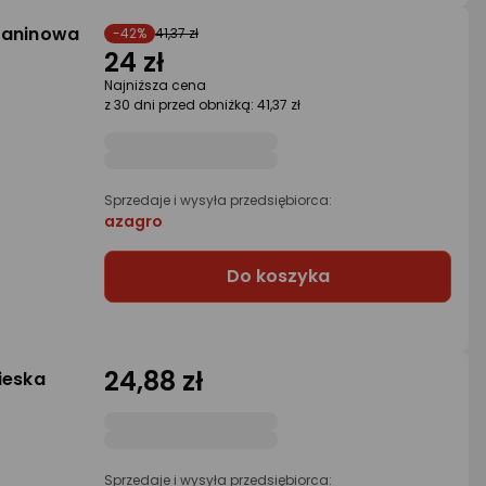
kaninowa
-42%
41,37 zł
24 zł
Najniższa cena
z 30 dni przed obniżką: 41,37 zł
Sprzedaje i wysyła przedsiębiorca:
azagro
Do koszyka
24,88 zł
ieska
Sprzedaje i wysyła przedsiębiorca: