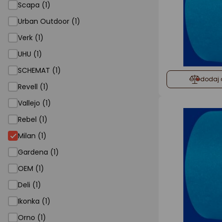
Scapa (1)
Urban Outdoor (1)
Verk (1)
UHU (1)
SCHEMAT (1)
dodaj 
Revell (1)
Vallejo (1)
Rebel (1)
Milan (1)
Gardena (1)
OEM (1)
Deli (1)
Ikonka (1)
Orno (1)