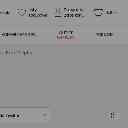
Listy
Zaloguj się
ontakt
0,00 zł
zakupowe
Załóż konto
OUTLET
KONFIGURATOR PC
PORADNIKI
Raty 10x0%
e Blue Dolphin
 domyślne