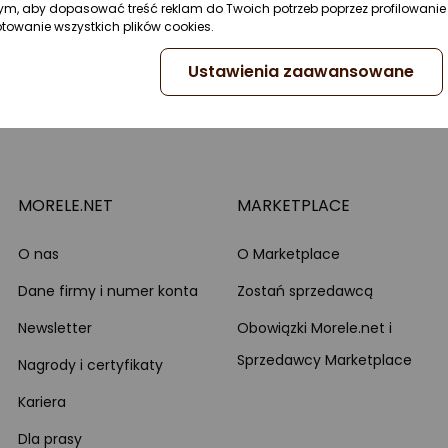
ym, aby dopasować treść reklam do Twoich potrzeb poprzez profilowanie 
ptowanie wszystkich plików cookies.
Ustawienia zaawansowane
MORELE.NET
MARKETPLACE
O nas
O Marketplace
Dane firmy i numer konta
Zostań sprzedawcą
Newsletter
Obowiązki Morele.net i
Sprzedawcy Marketplace
Nagrody i certyfikaty
Kariera
Dla prasy