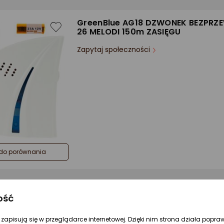
GreenBlue AG18 DZWONEK BEZPR
26 MELODI 150m ZASIĘGU
Zapytaj społeczności
do porównania
ość
re zapisują się w przeglądarce internetowej. Dzięki nim strona działa popra