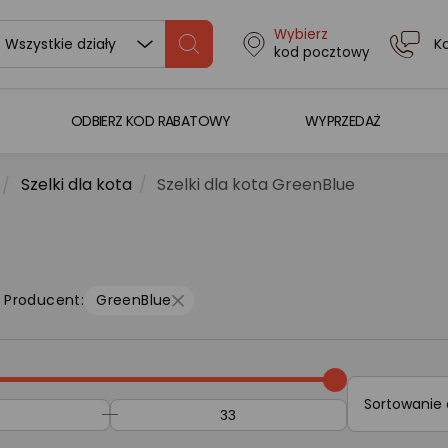
Wybierz
K
Wszystkie działy
kod pocztowy
ODBIERZ KOD RABATOWY
WYPRZEDAŻ
Szelki dla kota
Szelki dla kota GreenBlue
Producent:
GreenBlue
Sortowanie