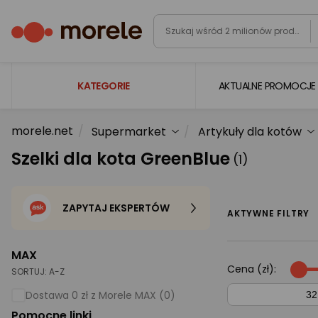
KATEGORIE
AKTUALNE PROMOCJE
morele.net
Supermarket
Artykuły dla kotów
Laptopy
Szelki dla kota GreenBlue
(1)
Komputery
Podzespoły komputerowe
ZAPYTAJ EKSPERTÓW
Gaming
AKTYWNE FILTRY
Smartfony i smartwatche
MAX
Telewizory i audio
Cena (zł):
SORTUJ:
A-Z
Foto i kamery
Dostawa 0 zł z Morele MAX (0)
Pomocne linki
AGD duże