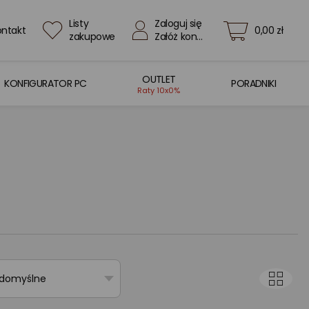
Listy
Zaloguj się
ontakt
0,00 zł
zakupowe
Załóż konto
OUTLET
KONFIGURATOR PC
PORADNIKI
Raty 10x0%
 domyślne