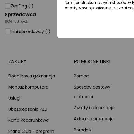
funkcjonalności naszych sklepów, w t
ZeeDog (1)
analitycznych, konieczne jest zaakce
Sprzedawca
SORTUJ:
A-Z
Inni sprzedawcy (1)
ZAKUPY
POMOCNE LINKI
Dodatkowa gwarancja
Pomoc
Montaż komputera
Sposoby dostawy i
płatności
Usługi
Zwroty i reklamacje
Ubezpieczenie PZU
Aktualne promocje
Karta Podarunkowa
Poradniki
Brand Club - program