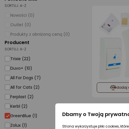
SORTUJ:
A-Z
AGD małe
Nowości (0)
Dom i ogród
Outlet (0)
Biuro i firma
Produkty z obniżoną ceną (0)
Producent
Sport i turystyka
SORTUJ:
A-Z
Zabawki i dziecko
Trixie (22)
Uroda i zdrowie
Duvo+ (10)
Supermarket
All For Dogs (7)
Strefa marek
All for Cats (2)
dodaj 
Ferplast (2)
Kerbl (2)
Dbamy o Twoją prywatn
GreenBlue (1)
Zolux (1)
Strona wykorzystuje pliki cookies, któ