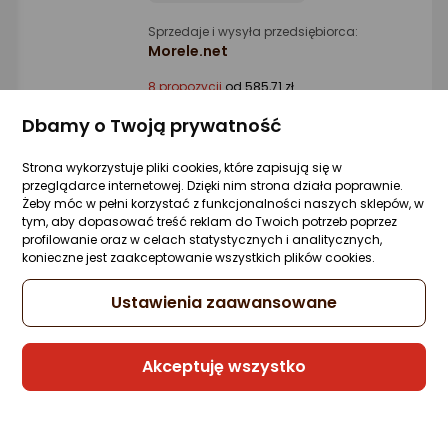
Sprzedaje i wysyła przedsiębiorca:
Morele.net
8 propozycji
od 585,71 zł
Dbamy o Twoją prywatność
Gwarancja Najniższej Ceny
Strona wykorzystuje pliki cookies, które zapisują się w
przeglądarce internetowej. Dzięki nim strona działa poprawnie.
System operacyjny Microsoft Windows 11
Żeby móc w pełni korzystać z funkcjonalności naszych sklepów, w
Pro PL 64 bit BOX (HAV-00209)
tym, aby dopasować treść reklam do Twoich potrzeb poprzez
profilowanie oraz w celach statystycznych i analitycznych,
11 pytań
Kupiło 114 osób
ocena
Ocena
(1861)
konieczne jest zaakceptowanie wszystkich plików cookies.
produktu
produktu
949 zł
4.5/5
Ustawienia zaawansowane
rata od 24,09 zł
gwiazdki
Akceptuję wszystko
Sprzedaje i wysyła przedsiębiorca:
Morele.net