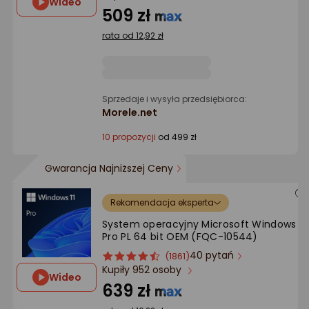
Wideo
Ocena: od najlepszej
4.5/5
509 zł
gwiazdki
rata od 12,92 zł
Po ilości komentarzy
Sprzedaje i wysyła przedsiębiorca:
Morele.net
10 propozycji
od 499 zł
Gwarancja Najniższej Ceny
Rekomendacja eksperta
System operacyjny Microsoft Windows 11
Pro PL 64 bit OEM (FQC-10544)
40 pytań
ocena
Ocena
(1861)
Kupiły 952 osoby
produktu
produktu
Wideo
4.5/5
639 zł
gwiazdki