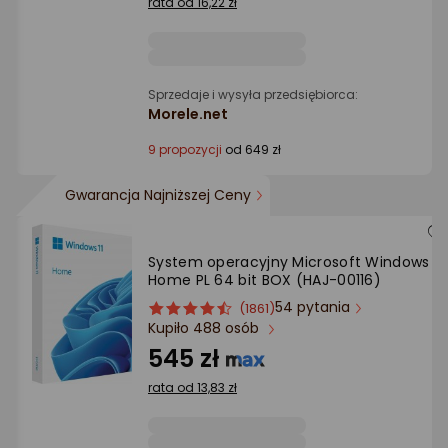
rata od 16,22 zł
Sprzedaje i wysyła przedsiębiorca:
Morele.net
9 propozycji
od 649 zł
Gwarancja Najniższej Ceny
System operacyjny Microsoft Windows 11
Home PL 64 bit BOX (HAJ-00116)
54 pytania
ocena
Ocena
(1861)
Kupiło 488 osób
produktu
produktu
4.5/5
545 zł
gwiazdki
rata od 13,83 zł