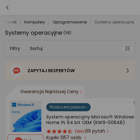
orele.net
Komputery
Oprogramowanie
Systemy operacyjne
Systemy operacyjne
(38)
Filtry
Sortuj
ZAPYTAJ EKSPERTÓW
Sortowanie domyślne
Cena - od najniższej
Gwarancja Najniższej Ceny
Cena - od najwyższej
Producent poleca
System operacyjny Microsoft Windows 11
Home PL 64 bit OEM (KW9-00648)
Po popularności
55 pytań
ocena
Ocena
(1861)
Kupiło 1357 osób
produktu
produktu