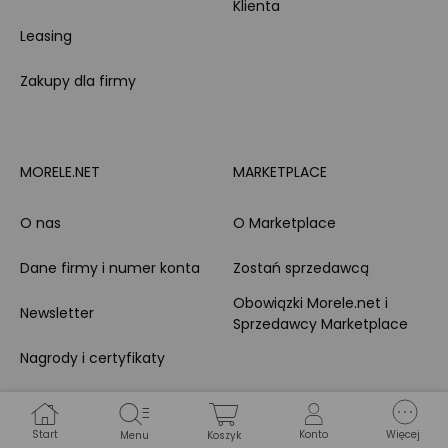
Klienta
Leasing
Zakupy dla firmy
MORELE.NET
MARKETPLACE
O nas
O Marketplace
Dane firmy i numer konta
Zostań sprzedawcą
Obowiązki Morele.net i
Newsletter
Sprzedawcy Marketplace
Nagrody i certyfikaty
Kariera
Start
Konto
Więcej
Menu
Koszyk
Dla prasy