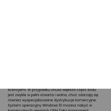
poprawek zostanie przeprowadzony w pełni
automatycznie w godzinach, w których zwykle nie
korzystasz ze swojego urządzenia.
Ze względu na rodzaj architektury operacyjne systemy
dzielą się na uniksopodobne (Linux, Android, iOS) oraz
rodzinę Windows. Wszystkie one są obecnie dostępne
jako
systemy operacyjne 64 bit
. Stosowane dawniej
rozwiązania 32 bit zostały już praktycznie zupełnie
porzucone, choć nadal można je spotkać w przypadku
starszych komputerów. Dobrym przykładem takiego
przestarzałego systemu jest Windows Vista.
Typ licencji w systemach
operacyjnych
Aktualne systemy operacyjne dostępne są z różnymi
licencjami. W przypadku Linuxa większa część kodu
jest zwykle w pełni otwarta i wolna, choć zdarzają się
również wyspecjalizowane dystrybucje komercyjne.
System operacyjny Windows 10 możesz nabyć w
komercyjnych wersjach OEM (jako komponent