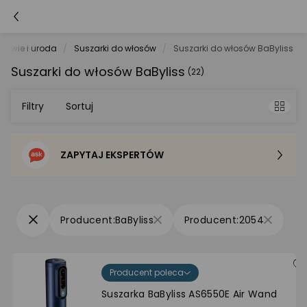
drowie i uroda
Suszarki do włosów
Suszarki do włosów BaByliss
Suszarki do włosów BaByliss
(22)
Filtry
Sortuj
ZAPYTAJ EKSPERTÓW
Sortowanie domyślne
Cena - od najniższej
BaByliss
2054
Cena - od najwyższej
Producent poleca
Po popularności
Suszarka BaByliss AS6550E Air Wand