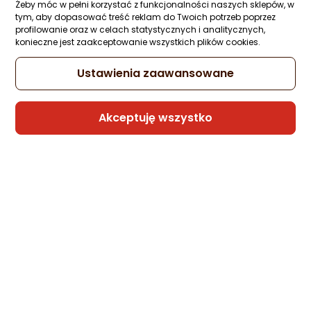
Żeby móc w pełni korzystać z funkcjonalności naszych sklepów, w
2 propozycje
od 121,13 zł
tym, aby dopasować treść reklam do Twoich potrzeb poprzez
profilowanie oraz w celach statystycznych i analitycznych,
Gwarancja Najniższej Ceny
konieczne jest zaakceptowanie wszystkich plików cookies.
Ustawienia zaawansowane
Suszarka BaByliss Air Power Pro D6555DE
Zapytaj społeczności
Kupiło 31 osób
Akceptuję wszystko
364,99 zł
rata od 9,26 zł
Sprzedaje i wysyła przedsiębiorca:
Morele.net
3 propozycje
od 393,43 zł
Suszarka BaByliss Compact Pro 2400