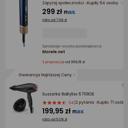
Ocena: od najlepszej
Zapytaj społeczności
Kupiły 64 osoby
299 zł
Po ilości komentarzy
rata od 7,59 zł
Sprzedaje i wysyła przedsiębiorca:
Morele.net
3 propozycje
od 369,18 zł
Gwarancja Najniższej Ceny
Suszarka BaByliss 6709DE
2 pytania
Kupiło 71 osób
ocena
Ocena
(14)
produktu
produktu
199,95 zł
4.5/5
rata od 5,08 zł
gwiazdki