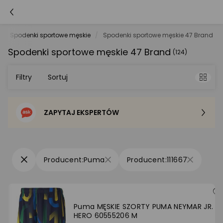
Spodenki sportowe męskie
Spodenki sportowe męskie 47 Brand
Spodenki sportowe męskie 47 Brand
(124)
Filtry
Sortuj
ZAPYTAJ EKSPERTÓW
Sortowanie domyślne
Cena - od najniższej
Puma
111667
Cena - od najwyższej
Po popularności
Puma MĘSKIE SZORTY PUMA NEYMAR JR.
HERO 60555206 M