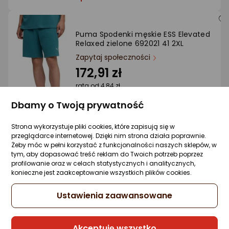
Puma Spodenki męskie ESS Elevated
Relaxed zielone 692021 41 2XL
Zapytaj społeczności
172,91 zł
rata od 4,84 zł
Dbamy o Twoją prywatność
Strona wykorzystuje pliki cookies, które zapisują się w
Sprzedaje i wysyła przedsiębiorca:
przeglądarce internetowej. Dzięki nim strona działa poprawnie.
Sport-Home
Żeby móc w pełni korzystać z funkcjonalności naszych sklepów, w
tym, aby dopasować treść reklam do Twoich potrzeb poprzez
profilowanie oraz w celach statystycznych i analitycznych,
konieczne jest zaakceptowanie wszystkich plików cookies.
Puma Spodenki męskie ESS Elevated
Material beżowe 692057 87 M
Ustawienia zaawansowane
Zapytaj społeczności
163,72 zł
Akceptuję wszystko