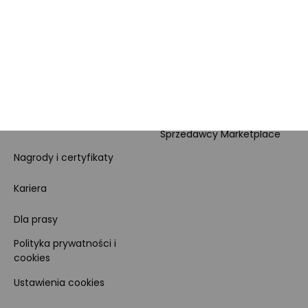
MORELE.NET
MARKETPLACE
O nas
O Marketplace
Dane firmy i numer konta
Zostań sprzedawcą
Obowiązki Morele.net i
Newsletter
Sprzedawcy Marketplace
Nagrody i certyfikaty
Kariera
Dla prasy
Polityka prywatności i
cookies
Ustawienia cookies