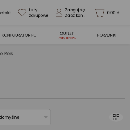
Listy
Zaloguj się
ontakt
0,00 zł
zakupowe
Załóż konto
OUTLET
KONFIGURATOR PC
PORADNIKI
Raty 10x0%
e Reis
 domyślne