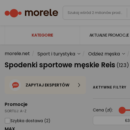
KATEGORIE
AKTUALNE PROMOCJE
morele.net
Sport i turystyka
Odzież męska
Laptopy
Spodenki sportowe męskie Reis
(123)
Komputery
Podzespoły komputerowe
ZAPYTAJ EKSPERTÓW
Gaming
AKTYWNE FILTRY
Smartfony i smartwatche
Promocje
Telewizory i audio
Cena (zł):
SORTUJ:
A-Z
Foto i kamery
Szybka dostawa (2)
MAX
AGD duże