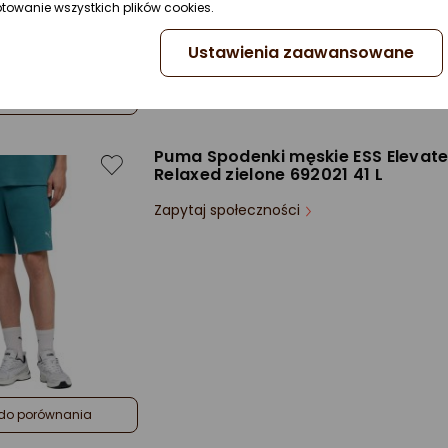
ptowanie wszystkich plików cookies.
Ustawienia zaawansowane
do porównania
Puma Spodenki męskie ESS Elevat
Relaxed zielone 692021 41 L
Zapytaj społeczności
do porównania