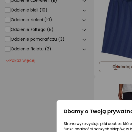
Odcienie czerwieni (11)
Odcienie bieli (10)
Odcienie zieleni (10)
Odcienie żółtego (8)
Odcienie pomarańczu (3)
Odcienie fioletu (2)
Pokaż więcej
dodaj 
Dbamy o Twoją prywatn
Strona wykorzystuje pliki cookies, któ
funkcjonalności naszych sklepów, w t