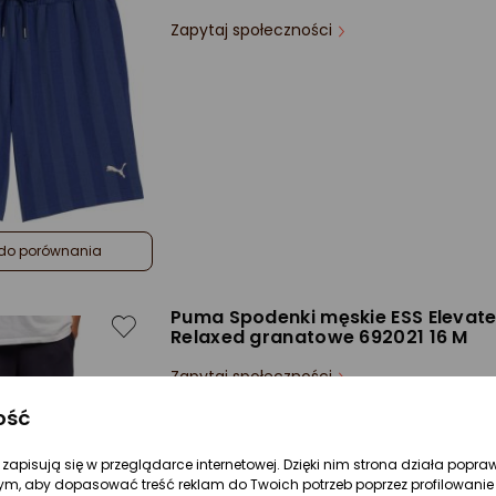
Zapytaj społeczności
do porównania
Puma Spodenki męskie ESS Elevat
Relaxed granatowe 692021 16 M
Zapytaj społeczności
ość
re zapisują się w przeglądarce internetowej. Dzięki nim strona działa popra
ym, aby dopasować treść reklam do Twoich potrzeb poprzez profilowanie 