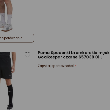
do porównania
Puma Spodenki bramkarskie męsk
Goalkeeper czarne 657038 01 L
Zapytaj społeczności