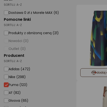
SORTUJ:
A-Z
AGD małe
Dostawa 0 zł z Morele MAX (6)
Dom i ogród
Pomocne linki
SORTUJ:
A-Z
Biuro i firma
Produkty z obniżoną ceną (21)
Sport i turystyka
Nowości (0)
Zabawki i dziecko
Outlet (0)
Uroda i zdrowie
Producent
SORTUJ:
Supermarket
A-Z
Adidas (472)
Strefa marek
dodaj 
Nike (298)
Puma (123)
4f (82)
Givova (65)