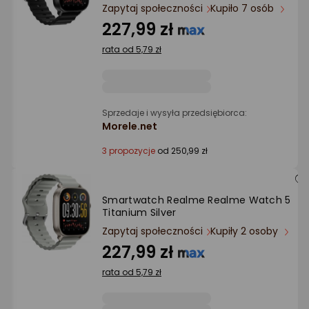
Ocena: od najlepszej
Zapytaj społeczności
Kupiło 7 osób
227,99 zł
Po ilości komentarzy
rata od 5,79 zł
Sprzedaje i wysyła przedsiębiorca:
Morele.net
3 propozycje
od 250,99 zł
Smartwatch Realme Realme Watch 5
Titanium Silver
Zapytaj społeczności
Kupiły 2 osoby
227,99 zł
rata od 5,79 zł