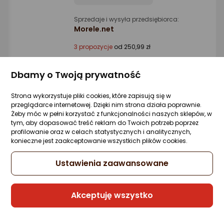
Sprzedaje i wysyła przedsiębiorca:
Morele.net
3 propozycje
od 250,99 zł
Dbamy o Twoją prywatność
Smartwatch Wenom SMARTWATCH
DAMSKI ZEGAREK FUNKCJA GPS ROZMOWY
Strona wykorzystuje pliki cookies, które zapisują się w
CIŚNIENIE 650mAh SMART WATCH
przeglądarce internetowej. Dzięki nim strona działa poprawnie.
Zapytaj społeczności
Kupiła 1 osoba
Żeby móc w pełni korzystać z funkcjonalności naszych sklepów, w
tym, aby dopasować treść reklam do Twoich potrzeb poprzez
279 zł
profilowanie oraz w celach statystycznych i analitycznych,
konieczne jest zaakceptowanie wszystkich plików cookies.
rata od 7,08 zł
Ustawienia zaawansowane
Sprzedaje i wysyła przedsiębiorca:
Akceptuję wszystko
Wenom