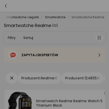
Smartwatche i zegarki
Smartwatche
Smartwatche Realme
Smartwatche Realme
(22)
Filtry
Sortuj
ZAPYTAJ EKSPERTÓW
Sortowanie domyślne
Cena - od najniższej
Realme
124835
Cena - od najwyższej
Po popularności
Smartwatch Realme Realme Watch 5
Titanium Black