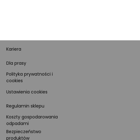
Dane firmy i numer konta
Zostań sprzedawcą
Obowiązki Morele.net i
Newsletter
Sprzedawcy Marketplace
Nagrody i certyfikaty
Kariera
Dla prasy
Polityka prywatności i
cookies
Ustawienia cookies
Regulamin sklepu
Koszty gospodarowania
odpadami
Bezpieczeństwo
produktów