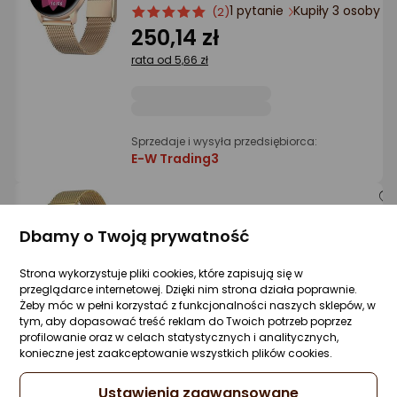
Ocena: od najlepszej
1 pytanie
Kupiły 3 osoby
ocena
Ocena
(2)
produktu
produktu
250,14 zł
5/5
Po ilości komentarzy
rata od 5,66 zł
gwiazdki
Sprzedaje i wysyła przedsiębiorca:
E-W Trading3
Smartwatch Gino Rossi SW015-5 Złoty
Dbamy o Twoją prywatność
(15696-uniw)
Zapytaj społeczności
ocena
Ocena
(2)
Strona wykorzystuje pliki cookies, które zapisują się w
Kupiły 3 osoby
produktu
produktu
przeglądarce internetowej. Dzięki nim strona działa poprawnie.
5/5
196,60 zł
Żeby móc w pełni korzystać z funkcjonalności naszych sklepów, w
gwiazdki
tym, aby dopasować treść reklam do Twoich potrzeb poprzez
rata od 4,99 zł
profilowanie oraz w celach statystycznych i analitycznych,
konieczne jest zaakceptowanie wszystkich plików cookies.
Ustawienia zaawansowane