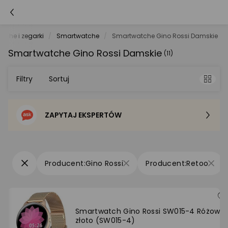
tche i zegarki
Smartwatche
Smartwatche Gino Rossi Damskie
Smartwatche Gino Rossi Damskie
(11)
Filtry
Sortuj
ZAPYTAJ EKSPERTÓW
Sortowanie domyślne
Cena - od najniższej
Gino Rossi
Retoo
Cena - od najwyższej
Po popularności
Smartwatch Gino Rossi SW015-4 Różowe
złoto (SW015-4)