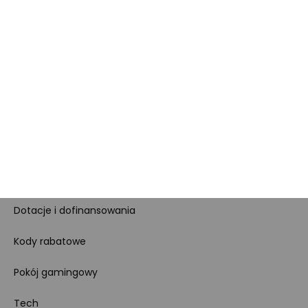
Dla prasy
Polityka prywatności i
cookies
Ustawienia cookies
Regulamin sklepu
Koszty gospodarowania
odpadami
Bezpieczeństwo
produktów
Dotacje i dofinansowania
Kody rabatowe
Pokój gamingowy
Tech