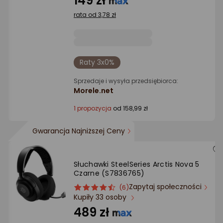
149 zł
gwiazdki
rata od 3,78 zł
Raty 3x0%
Sprzedaje i wysyła przedsiębiorca:
Morele.net
1 propozycja
od 158,99 zł
Gwarancja Najniższej Ceny
Słuchawki SteelSeries Arctis Nova 5
Czarne (S7836765)
Zapytaj społeczności
ocena
Ocena
(6)
Kupiły 33 osoby
produktu
produktu
4.5/5
489 zł
gwiazdki