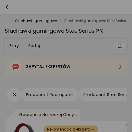
raczy
Słuchawki gamingowe
Słuchawki gamingowe SteelSeries
Słuchawki gamingowe SteelSeries
(58)
Filtry
Sortuj
ZAPYTAJ EKSPERTÓW
Sortowanie domyślne
Cena - od najniższej
Redragon
SteelSeries
Cena - od najwyższej
Gwarancja Najniższej Ceny
Po popularności
Rekomendacja eksperta