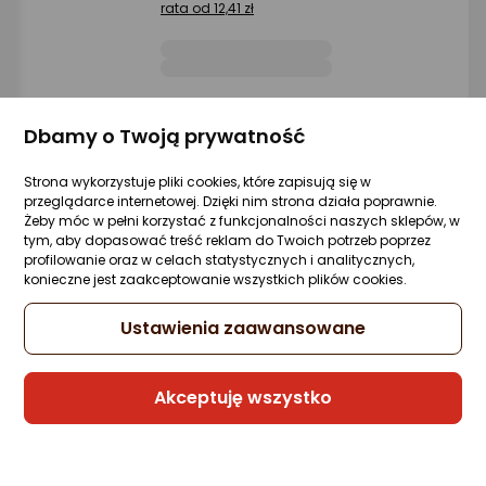
rata od 12,41 zł
Raty 3x0%
Dbamy o Twoją prywatność
Sprzedaje i wysyła przedsiębiorca:
Morele.net
Strona wykorzystuje pliki cookies, które zapisują się w
przeglądarce internetowej. Dzięki nim strona działa poprawnie.
4 propozycje
od 549 zł
Żeby móc w pełni korzystać z funkcjonalności naszych sklepów, w
tym, aby dopasować treść reklam do Twoich potrzeb poprzez
profilowanie oraz w celach statystycznych i analitycznych,
konieczne jest zaakceptowanie wszystkich plików cookies.
Słuchawki SteelSeries Arctis Nova 1 Czarn
(61606)
Ustawienia zaawansowane
5 pytań
Kupiły 22 osoby
ocena
Ocena
(44)
produktu
produktu
-8%
249 zł
4.5/5
229 zł
Akceptuję wszystko
gwiazdki
rata od 5,96 zł
Najniższa cena
z 30 dni przed obniżką: 249 zł