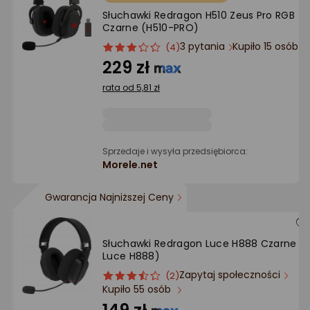
Ocena: od najlepszej
Słuchawki Redragon H510 Zeus Pro RGB
Czarne (H510-PRO)
Po ilości komentarzy
3 pytania
Kupiło 15 osób
ocena
Ocena
(4)
produktu
produktu
229 zł
3/5
rata od 5,81 zł
gwiazdki
Sprzedaje i wysyła przedsiębiorca:
Morele.net
Gwarancja Najniższej Ceny
Słuchawki Redragon Luce H888 Czarne (
Luce H888)
Zapytaj społeczności
ocena
Ocena
(2)
Kupiło 55 osób
produktu
produktu
3.5/5