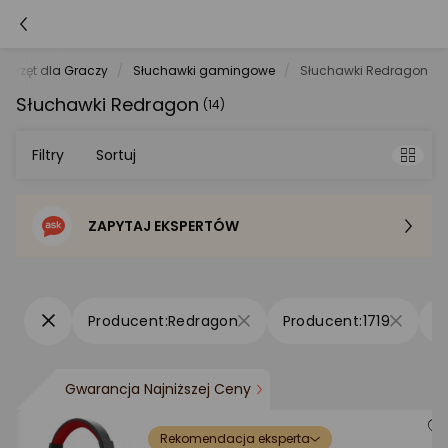
Sprzęt dla Graczy
Słuchawki gamingowe
Słuchawki Redragon
Słuchawki Redragon
(14)
Filtry
Sortuj
ZAPYTAJ EKSPERTÓW
Sortowanie domyślne
Cena - od najniższej
Redragon
1719
Cena - od najwyższej
Gwarancja Najniższej Ceny
Po popularności
Rekomendacja eksperta