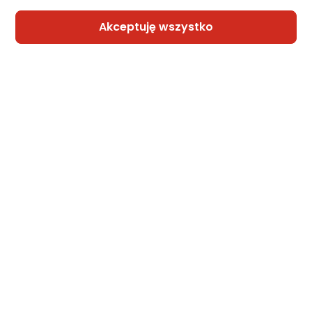
rata od 5,81 zł
Akceptuję wszystko
Raty 3x0%
Sprzedaje i wysyła przedsiębiorca:
Morele.net
Gwarancja Najniższej Ceny
Słuchawki Redragon VibeCore 600X
Czarne (H610)
Zapytaj społeczności
Kupiło 8 osób
129 zł
rata od 3,27 zł