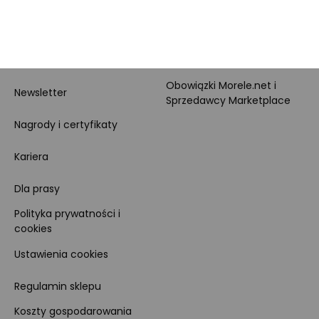
O nas
O Marketplace
Dane firmy i numer konta
Zostań sprzedawcą
Obowiązki Morele.net i
Newsletter
Sprzedawcy Marketplace
Nagrody i certyfikaty
Kariera
Dla prasy
Polityka prywatności i
cookies
Ustawienia cookies
Regulamin sklepu
Koszty gospodarowania