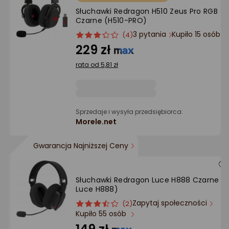
Ocena: od najlepszej
Słuchawki Redragon H510 Zeus Pro RGB
Czarne (H510-PRO)
Po ilości komentarzy
3 pytania
Kupiło 15 osób
ocena
Ocena
(4)
produktu
produktu
229 zł
3/5
rata od 5,81 zł
gwiazdki
Sprzedaje i wysyła przedsiębiorca:
Morele.net
Gwarancja Najniższej Ceny
Słuchawki Redragon Luce H888 Czarne (
Luce H888)
Zapytaj społeczności
ocena
Ocena
(2)
Kupiło 55 osób
produktu
produktu
3.5/5