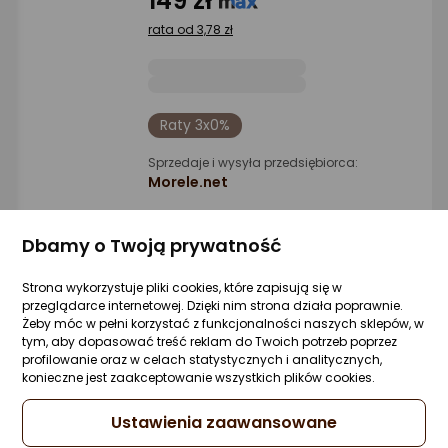
149 zł
gwiazdki
rata od 3,78 zł
Raty 3x0%
Sprzedaje i wysyła przedsiębiorca:
Morele.net
1 propozycja
od 158,99 zł
Dbamy o Twoją prywatność
Gwarancja Najniższej Ceny
Strona wykorzystuje pliki cookies, które zapisują się w
przeglądarce internetowej. Dzięki nim strona działa poprawnie.
Żeby móc w pełni korzystać z funkcjonalności naszych sklepów, w
Słuchawki Redragon Spectra Pro Białe
tym, aby dopasować treść reklam do Twoich potrzeb poprzez
(H889WG)
profilowanie oraz w celach statystycznych i analitycznych,
Zapytaj społeczności
ocena
Ocena
(2)
konieczne jest zaakceptowanie wszystkich plików cookies.
Kupiło 18 osób
produktu
produktu
4.5/5
229 zł
Ustawienia zaawansowane
gwiazdki