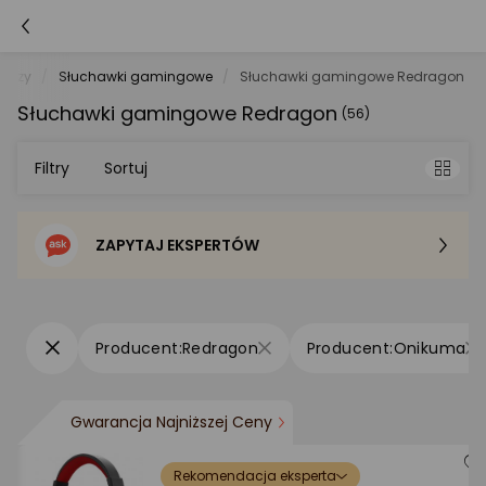
raczy
Słuchawki gamingowe
Słuchawki gamingowe Redragon
Słuchawki gamingowe Redragon
(56)
Filtry
Sortuj
ZAPYTAJ EKSPERTÓW
Sortowanie domyślne
Cena - od najniższej
Redragon
Onikuma
Cena - od najwyższej
Gwarancja Najniższej Ceny
Po popularności
Rekomendacja eksperta