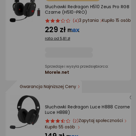
Ocena: od najlepszej
Słuchawki Redragon H510 Zeus Pro RGB
Czarne (H510-PRO)
Po ilości komentarzy
3 pytania
Kupiło 15 osób
ocena
Ocena
(4)
produktu
produktu
229 zł
3/5
rata od 5,81 zł
gwiazdki
Sprzedaje i wysyła przedsiębiorca:
Morele.net
Gwarancja Najniższej Ceny
Słuchawki Redragon Luce H888 Czarne (
Luce H888)
Zapytaj społeczności
ocena
Ocena
(2)
Kupiło 55 osób
produktu
produktu
3.5/5