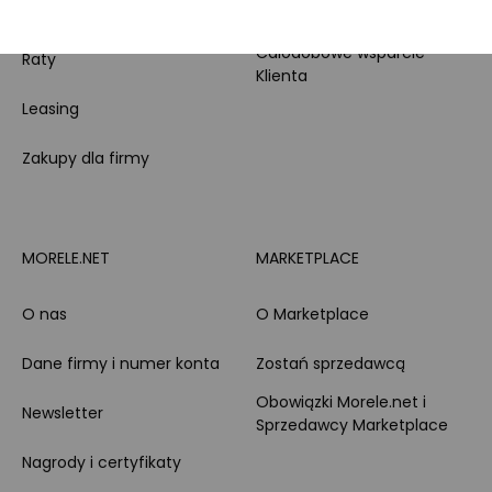
PayPo
Opinie o Morele.net
Całodobowe wsparcie
Raty
Klienta
Leasing
Zakupy dla firmy
MORELE.NET
MARKETPLACE
O nas
O Marketplace
Dane firmy i numer konta
Zostań sprzedawcą
Obowiązki Morele.net i
Newsletter
Sprzedawcy Marketplace
Nagrody i certyfikaty