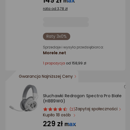
149 zł
gwiazdki
rata od 3,78 zł
Raty 3x0%
Sprzedaje i wysyła przedsiębiorca:
Morele.net
1 propozycja
od 158,99 zł
Gwarancja Najniższej Ceny
Słuchawki Redragon Spectra Pro Białe
(H889WG)
Zapytaj społeczności
ocena
Ocena
(2)
Kupiło 18 osób
produktu
produktu
4.5/5
229 zł
gwiazdki