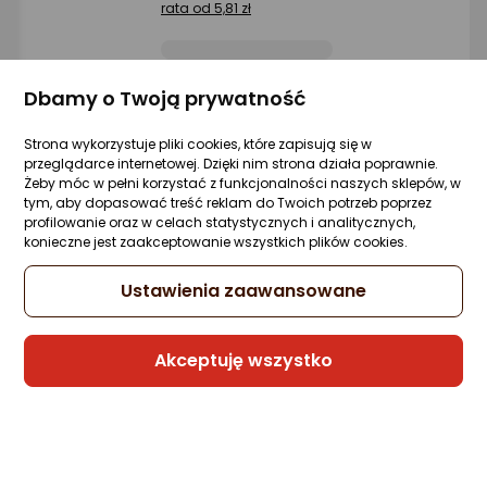
rata od 5,81 zł
Dbamy o Twoją prywatność
Raty 3x0%
Strona wykorzystuje pliki cookies, które zapisują się w
Sprzedaje i wysyła przedsiębiorca:
przeglądarce internetowej. Dzięki nim strona działa poprawnie.
Morele.net
Żeby móc w pełni korzystać z funkcjonalności naszych sklepów, w
tym, aby dopasować treść reklam do Twoich potrzeb poprzez
profilowanie oraz w celach statystycznych i analitycznych,
Gwarancja Najniższej Ceny
konieczne jest zaakceptowanie wszystkich plików cookies.
Ustawienia zaawansowane
Słuchawki Redragon VibeCore 600X
Czarne (H610)
Zapytaj społeczności
Kupiło 8 osób
Akceptuję wszystko
129 zł
rata od 3,27 zł