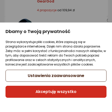
GearGod
4 propozycje
od 109,94 zł
Słuchawki Onikuma GT808 Czarny
Dbamy o Twoją prywatność
(083246)
Zapytaj społeczności
Kupiły 2 osoby
Strona wykorzystuje pliki cookies, które zapisują się w
107,77 zł
przeglądarce internetowej. Dzięki nim strona działa poprawnie.
Żeby móc w pełni korzystać z funkcjonalności naszych sklepów, w
rata od 2,74 zł
tym, aby dopasować treść reklam do Twoich potrzeb poprzez
profilowanie oraz w celach statystycznych i analitycznych,
konieczne jest zaakceptowanie wszystkich plików cookies.
Ustawienia zaawansowane
Sprzedaje i wysyła przedsiębiorca:
Morele.net
Akceptuję wszystko
2 propozycje
od 139 zł
Gwarancja Najniższej Ceny