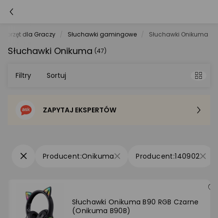
Sprzęt dla Graczy
Słuchawki gamingowe
Słuchawki Onikuma
Słuchawki Onikuma
(47)
Filtry
Sortuj
ZAPYTAJ EKSPERTÓW
Sortowanie domyślne
Cena - od najniższej
Onikuma
140902
Cena - od najwyższej
Po popularności
Słuchawki Onikuma B90 RGB Czarne
(Onikuma B90B)