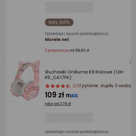
Raty 3x0%
Sprzedaje i wysyła przedsiębiorca:
Morele.net
3 propozycje
od 89,90 zł
Słuchawki Onikuma K9 Różowe (ON-
K9_CAT/PK)
1 pytanie
Kupiły 3 osoby
ocena
Ocena
(17)
produktu
produktu
109 zł
4.5/5
rata od 2,79 zł
gwiazdki
Sprzedaje i wysyła przedsiębiorca: