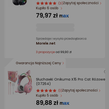
Ocena: od najlepszej
Zapytaj społeczności
ocena
Ocena
(3)
Kupiło 6 osób
produktu
produktu
5/5
79,97 zł
Po ilości komentarzy
gwiazdki
Sprzedaje i wysyła przedsiębiorca:
Morele.net
3 propozycje
od 99,90 zł
Gwarancja Najniższej Ceny
Słuchawki Onikuma X15 Pro Cat Różowe
(07264)
Zapytaj społeczności
ocena
Ocena
(1)
Kupiło 5 osób
produktu
produktu
5/5
89,88 zł
gwiazdki