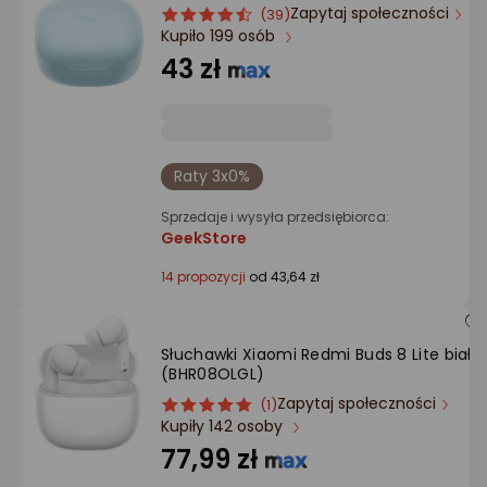
Zapytaj społeczności
ocena
Ocena
(39)
Kupiło 199 osób
produktu
produktu
4.5/5
43 zł
gwiazdki
Raty 3x0%
Sprzedaje i wysyła przedsiębiorca:
GeekStore
14 propozycji
od 43,64 zł
Słuchawki Xiaomi Redmi Buds 8 Lite białe
(BHR08OLGL)
Zapytaj społeczności
ocena
Ocena
(1)
Kupiły 142 osoby
produktu
produktu
5/5
77,99 zł
gwiazdki