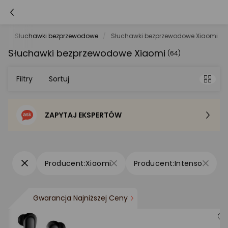
y
Słuchawki bezprzewodowe
Słuchawki bezprzewodowe Xiaomi
Słuchawki bezprzewodowe Xiaomi
(64)
Filtry
Sortuj
ZAPYTAJ EKSPERTÓW
Sortowanie domyślne
Cena - od najniższej
Xiaomi
Intenso
Cena - od najwyższej
Gwarancja Najniższej Ceny
Po popularności