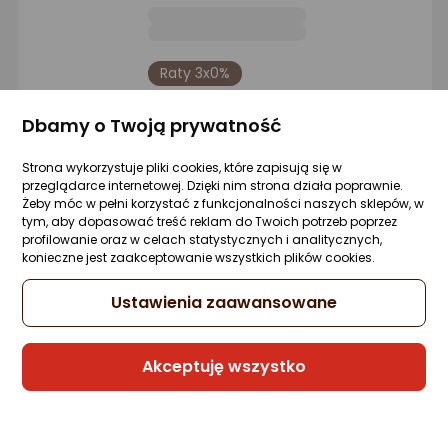
Raty 3x0%
Sprzedaje i wysyła przedsiębiorca:
Dbamy o Twoją prywatność
Morele.net
6 propozycji
od 78 zł
Strona wykorzystuje pliki cookies, które zapisują się w
przeglądarce internetowej. Dzięki nim strona działa poprawnie.
Żeby móc w pełni korzystać z funkcjonalności naszych sklepów, w
tym, aby dopasować treść reklam do Twoich potrzeb poprzez
Słuchawki Xiaomi Redmi Buds 6 Active
profilowanie oraz w celach statystycznych i analitycznych,
różowe
konieczne jest zaakceptowanie wszystkich plików cookies.
Zapytaj społeczności
ocena
Ocena
(28)
Ustawienia zaawansowane
Kupiło 127 osób
produktu
produktu
4.5/5
67,31 zł
gwiazdki
Akceptuję wszystko
Raty 3x0%