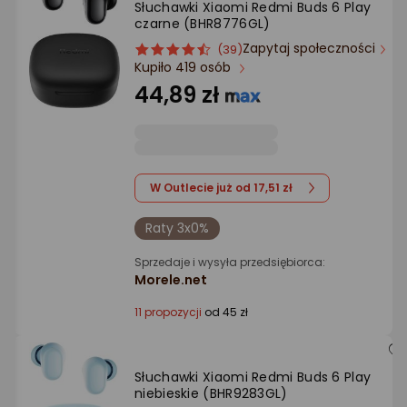
Słuchawki Xiaomi Redmi Buds 6 Play
Ocena: od najlepszej
czarne (BHR8776GL)
Zapytaj społeczności
ocena
Ocena
(39)
Po ilości komentarzy
Kupiło 419 osób
produktu
produktu
4.5/5
44,89 zł
gwiazdki
W Outlecie już od 17,51 zł
Raty 3x0%
Sprzedaje i wysyła przedsiębiorca:
Morele.net
11 propozycji
od 45 zł
Słuchawki Xiaomi Redmi Buds 6 Play
niebieskie (BHR9283GL)