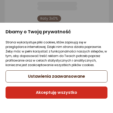
Raty 3x0%
Sprzedaje i wysyła przedsiębiorca:
Dbamy o Twoją prywatność
Morele.net
6 propozycji
od 78 zł
Strona wykorzystuje pliki cookies, które zapisują się w
przeglądarce internetowej. Dzięki nim strona działa poprawnie.
Żeby móc w pełni korzystać z funkcjonalności naszych sklepów, w
tym, aby dopasować treść reklam do Twoich potrzeb poprzez
Słuchawki Xiaomi Redmi Buds 6 Active
profilowanie oraz w celach statystycznych i analitycznych,
różowe
konieczne jest zaakceptowanie wszystkich plików cookies.
Zapytaj społeczności
ocena
Ocena
(28)
Ustawienia zaawansowane
Kupiło 127 osób
produktu
produktu
4.5/5
67,31 zł
gwiazdki
Akceptuję wszystko
Raty 3x0%