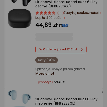
Słuchawki Xiaomi Redmi Buds 6 Play
Ocena: od najlepszej
czarne (BHR8776GL)
Zapytaj społeczności
ocena
Ocena
(39)
Po ilości komentarzy
Kupiło 420 osób
produktu
produktu
4.5/5
44,89 zł
gwiazdki
W Outlecie już od 17,51 zł
Raty 3x0%
Sprzedaje i wysyła przedsiębiorca:
Morele.net
11 propozycji
od 45 zł
Słuchawki Xiaomi Redmi Buds 6 Play
niebieskie (BHR9283GL)