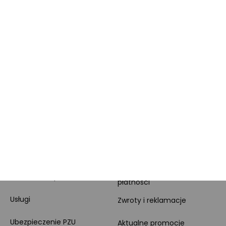
Słuchawki bezprzewodowe Beats
Słuchawki bezprzewodowe Logitech
Słuchawki bezprzewodowe Guess
Słuchawki bezprzewodowe Sennheiser
ZAKUPY
POMOCNE LINKI
Dodatkowa gwarancja
Pomoc
Sposoby dostawy i
Montaż komputera
płatności
Usługi
Zwroty i reklamacje
Ubezpieczenie PZU
Aktualne promocje