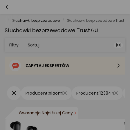
ony
Słuchawki bezprzewodowe
Słuchawki bezprzewodowe Trust
Słuchawki bezprzewodowe Trust
(72)
Filtry
Sortuj
ZAPYTAJ EKSPERTÓW
Sortowanie domyślne
Cena - od najniższej
Xiaomi
123844
Cena - od najwyższej
Gwarancja Najniższej Ceny
Po popularności