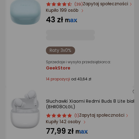
Zapytaj społeczności
ocena
Ocena
(39)
Kupiło 199 osób
produktu
produktu
4.5/5
43 zł
gwiazdki
Raty 3x0%
Sprzedaje i wysyła przedsiębiorca:
GeekStore
14 propozycji
od 43,64 zł
Słuchawki Xiaomi Redmi Buds 8 Lite białe
(BHR08OLGL)
Zapytaj społeczności
ocena
Ocena
(1)
Kupiły 142 osoby
produktu
produktu
5/5
77,99 zł
gwiazdki