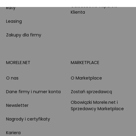
Całodobowe wsparcie
Raty
Klienta
Leasing
Zakupy dla firmy
MORELE.NET
MARKETPLACE
O nas
O Marketplace
Dane firmy i numer konta
Zostań sprzedawcą
Obowiązki Morele.net i
Newsletter
Sprzedawcy Marketplace
Nagrody i certyfikaty
Kariera