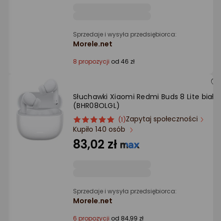
Sprzedaje i wysyła przedsiębiorca:
Morele.net
8 propozycji
od 46 zł
Słuchawki Xiaomi Redmi Buds 8 Lite białe
(BHR08OLGL)
Zapytaj społeczności
ocena
Ocena
(1)
Kupiło 140 osób
produktu
produktu
5/5
83,02 zł
gwiazdki
Sprzedaje i wysyła przedsiębiorca:
Morele.net
6 propozycji
od 84,99 zł