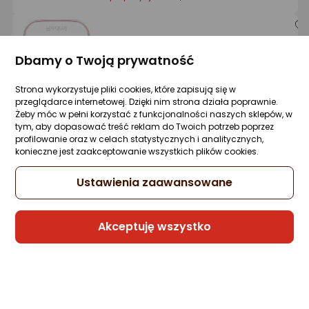
Słuchawki Xiaomi Redmi Buds 6 Active
różowe
Dbamy o Twoją prywatność
Zapytaj społeczności
ocena
Ocena
(28)
Strona wykorzystuje pliki cookies, które zapisują się w
Kupiło 125 osób
produktu
produktu
przeglądarce internetowej. Dzięki nim strona działa poprawnie.
4.5/5
72,68 zł
Żeby móc w pełni korzystać z funkcjonalności naszych sklepów, w
gwiazdki
tym, aby dopasować treść reklam do Twoich potrzeb poprzez
profilowanie oraz w celach statystycznych i analitycznych,
konieczne jest zaakceptowanie wszystkich plików cookies.
Sprzedaje i wysyła przedsiębiorca:
Ustawienia zaawansowane
Morele.net
1 propozycja
od 110,96 zł
Akceptuję wszystko
Słuchawki Xiaomi Redmi Buds 8 Lite
czarne
Zapytaj społeczności
ocena
Ocena
(1)