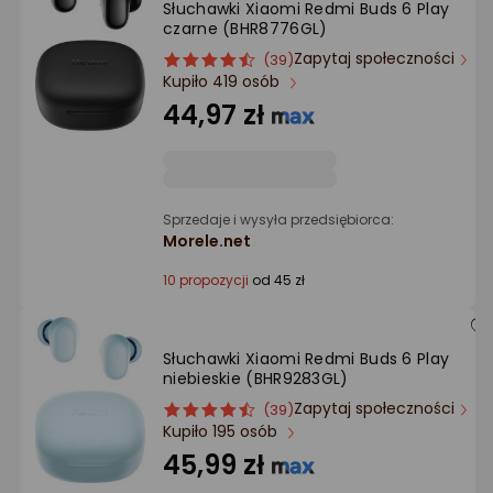
Słuchawki Xiaomi Redmi Buds 6 Play
Ocena: od najlepszej
czarne (BHR8776GL)
Zapytaj społeczności
ocena
Ocena
(39)
Po ilości komentarzy
Kupiło 419 osób
produktu
produktu
4.5/5
44,97 zł
gwiazdki
Sprzedaje i wysyła przedsiębiorca:
Morele.net
10 propozycji
od 45 zł
Słuchawki Xiaomi Redmi Buds 6 Play
niebieskie (BHR9283GL)
Zapytaj społeczności
ocena
Ocena
(39)
Kupiło 195 osób
produktu
produktu
4.5/5
45,99 zł
gwiazdki