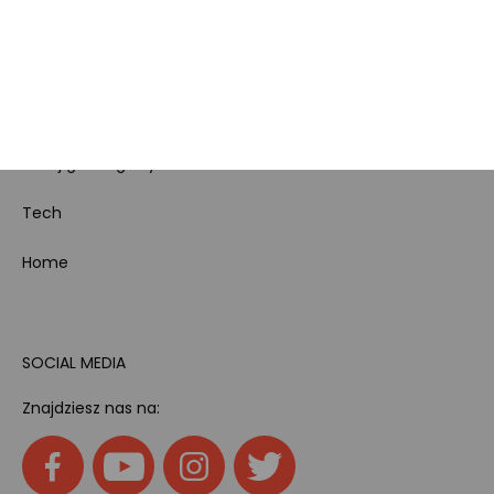
Bezpieczeństwo
produktów
Dotacje i dofinansowania
Kody rabatowe
Pokój gamingowy
Tech
Home
SOCIAL MEDIA
Znajdziesz nas na: