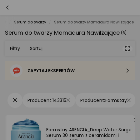
iała
Serum do twarzy
Serum do twarzy Mamaaura Nawilżające
Serum do twarzy Mamaaura Nawilżające
(6)
Filtry
Sortuj
ZAPYTAJ EKSPERTÓW
Sortowanie domyślne
Cena - od najniższej
143315
Farmstay
Cena - od najwyższej
Po popularności
Farmstay ARENCIA_Deep Water Surge
Serum 30 serum z ceramidami i