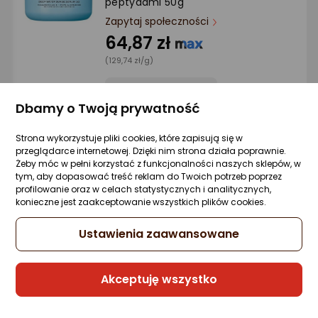
peptydami 50g
Ocena: od najlepszej
Zapytaj społeczności
64,87 zł
Po ilości komentarzy
(129,74 zł/g)
Dbamy o Twoją prywatność
Sprzedaje i wysyła przedsiębiorca:
Morele.net
Strona wykorzystuje pliki cookies, które zapisują się w
przeglądarce internetowej. Dzięki nim strona działa poprawnie.
1 propozycja
od 69,36 zł
Żeby móc w pełni korzystać z funkcjonalności naszych sklepów, w
tym, aby dopasować treść reklam do Twoich potrzeb poprzez
profilowanie oraz w celach statystycznych i analitycznych,
konieczne jest zaakceptowanie wszystkich plików cookies.
Farmstay Armstay Gold Collagen
Odżywcze serum i toner 2w1 130 ml
Ustawienia zaawansowane
Zapytaj społeczności
107,80 zł
Akceptuję wszystko
(82,92 zł/ml)
rata od 4,14 zł