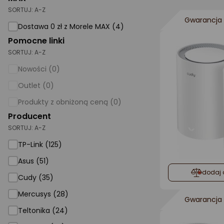
SORTUJ:
A-Z
AGD małe
Gwarancja 
Dostawa 0 zł z Morele MAX (4)
Dom i ogród
Pomocne linki
SORTUJ:
A-Z
Biuro i firma
Nowości (0)
Sport i turystyka
Outlet (0)
Zabawki i dziecko
Produkty z obniżoną ceną (0)
Uroda i zdrowie
Producent
SORTUJ:
Supermarket
A-Z
TP-Link (125)
Strefa marek
Asus (51)
dodaj 
Cudy (35)
Mercusys (28)
Gwarancja 
Teltonika (24)