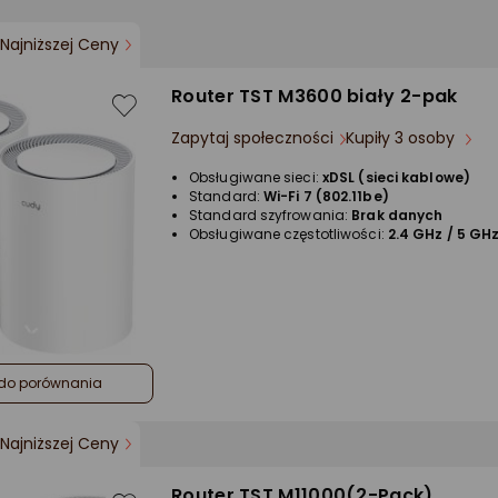
Najniższej Ceny
Router TST M3600 biały 2-pak
Zapytaj społeczności
Kupiły 3 osoby
Obsługiwane sieci:
xDSL (sieci kablowe)
Standard:
Wi-Fi 7 (802.11be)
Standard szyfrowania:
Brak danych
Obsługiwane częstotliwości:
2.4 GHz / 5 GH
do porównania
Najniższej Ceny
Router TST M11000(2-Pack)