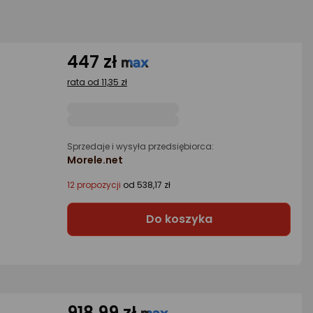
447 zł
rata od 11,35 zł
Sprzedaje i wysyła przedsiębiorca:
z
Morele.net
12 propozycji
od 538,17 zł
Do koszyka
918,99 zł