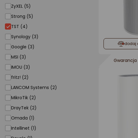
ZyXEL (5)
Strong (5)
TST
TST (4)
Synology (3)
dodaj 
Google (3)
MSI (3)
Gwarancja 
IMOU (3)
fritz! (2)
LANCOM Systems (2)
MikroTik (2)
DrayTek (2)
Omada (1)
Intellinet (1)