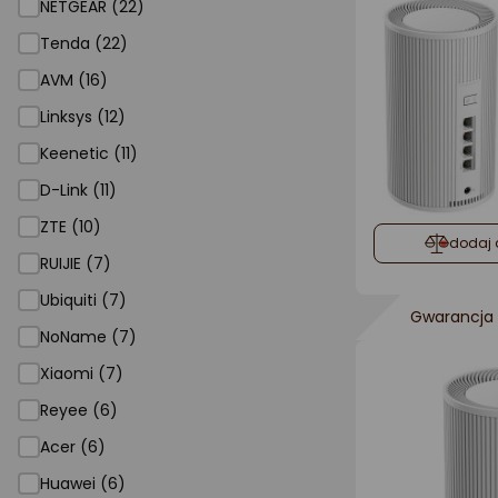
NETGEAR (22)
Tenda (22)
AVM (16)
Linksys (12)
Keenetic (11)
D-Link (11)
ZTE (10)
dodaj 
RUIJIE (7)
Ubiquiti (7)
Gwarancja 
NoName (7)
Xiaomi (7)
Reyee (6)
Acer (6)
Huawei (6)