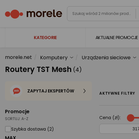
KATEGORIE
AKTUALNE PROMOCJE
morele.net
Komputery
Urządzenia sieciowe
Laptopy
Routery TST Mesh
(4)
Komputery
Podzespoły komputerowe
ZAPYTAJ EKSPERTÓW
Gaming
AKTYWNE FILTRY
Smartfony i smartwatche
Promocje
Telewizory i audio
Cena (zł):
SORTUJ:
A-Z
Foto i kamery
Szybka dostawa (2)
MAX
AGD duże