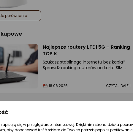
do porównania
zakupowe
Najlepsze routery LTE i 5G – Ranking
TOP 8
Szukasz stabilnego internetu bez kabla?
Sprawdź ranking routerów na kartę SIM.
Modele 5G i LTE – wybierz sprzęt do pracy i
gier!
18.06.2026
CZYTAJ DALEJ
ość
re zapisują się w przeglądarce internetowej. Dzięki nim strona działa popra
ym, aby dopasować treść reklam do Twoich potrzeb poprzez profilowanie 