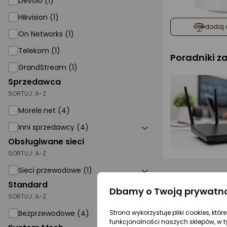
Devolo (1)
Hikvision (1)
dodaj 
On Networks (1)
Telekom (1)
Poradniki 
GrandStream (1)
Sprzedawca
SORTUJ:
A-Z
Morele.net (4)
Inni sprzedawcy (4)
Obsługiwane sieci
SORTUJ:
A-Z
Sieci przewodowe (1)
Standard
Dbamy o Twoją prywatn
SORTUJ:
A-Z
Strona wykorzystuje pliki cookies, któ
Bezprzewodowe (4)
funkcjonalności naszych sklepów, w t