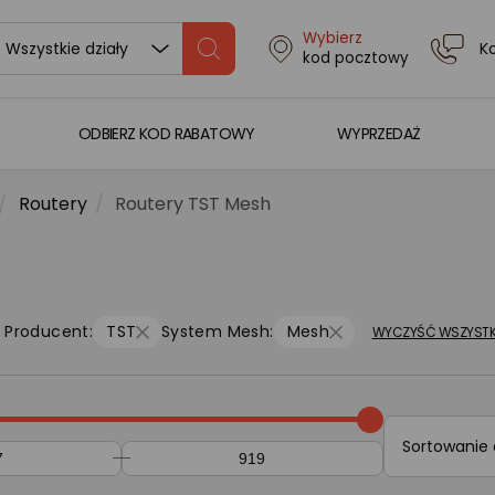
Wybierz
K
Wszystkie działy
kod pocztowy
ODBIERZ KOD RABATOWY
WYPRZEDAŻ
Routery
Routery TST Mesh
Producent:
TST
System Mesh:
Mesh
WYCZYŚĆ WSZYSTK
Sortowanie