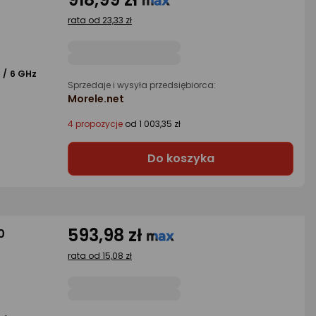
rata od 23,33 zł
 / 6 GHz
Sprzedaje i wysyła przedsiębiorca:
Morele.net
4 propozycje
od 1 003,35 zł
Do koszyka
593,98 zł
0
rata od 15,08 zł