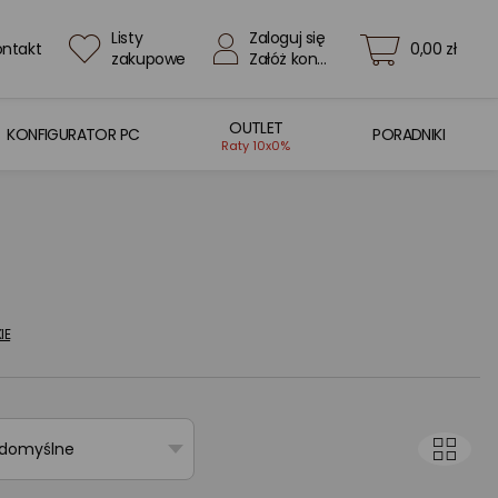
Listy
Zaloguj się
ontakt
0,00 zł
zakupowe
Załóż konto
OUTLET
KONFIGURATOR PC
PORADNIKI
Raty 10x0%
IE
 domyślne