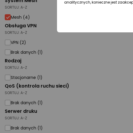
System Mesh
analitycznych, konieczne jest zaakce
SORTUJ:
A-Z
Mesh
Mesh (4)
Obsługa VPN
SORTUJ:
A-Z
VPN (2)
Brak danych (1)
Rodzaj
SORTUJ:
A-Z
Stacjonarne (1)
QoS (kontrola ruchu sieci)
SORTUJ:
A-Z
Brak danych (1)
Serwer druku
SORTUJ:
A-Z
Brak danych (1)