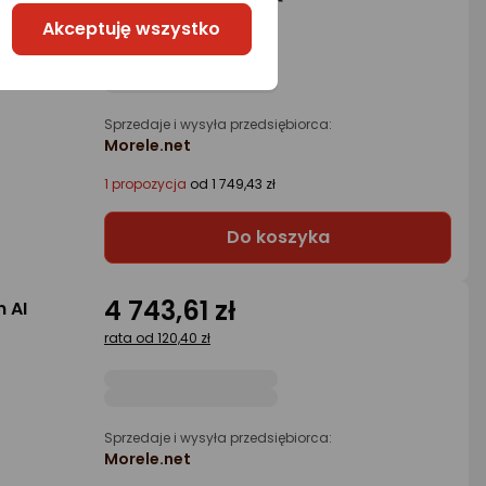
rata od 43,30 zł
Akceptuję wszystko
Sprzedaje i wysyła przedsiębiorca:
Morele.net
1 propozycja
od 1 749,43 zł
Do koszyka
4 743,61 zł
 AI
rata od 120,40 zł
Sprzedaje i wysyła przedsiębiorca:
Morele.net