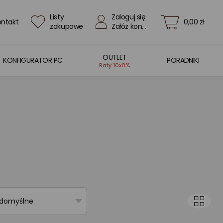
Listy
Zaloguj się
ontakt
0,00 zł
zakupowe
Załóż konto
OUTLET
KONFIGURATOR PC
PORADNIKI
Raty 10x0%
 domyślne