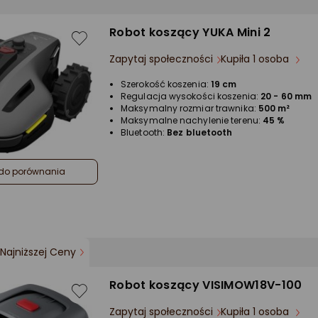
Robot koszący YUKA Mini 2
Zapytaj społeczności
Kupiła 1 osoba
Szerokość koszenia:
19 cm
Regulacja wysokości koszenia:
20 - 60 mm
Maksymalny rozmiar trawnika:
500 m²
Maksymalne nachylenie terenu:
45 %
Bluetooth:
Bez bluetooth
do porównania
Najniższej Ceny
Robot koszący VISIMOW18V-100
Zapytaj społeczności
Kupiła 1 osoba