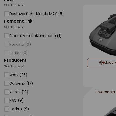
SORTUJ:
A-Z
AGD małe
Dostawa 0 zł z Morele MAX (6)
Dom i ogród
Pomocne linki
SORTUJ:
A-Z
Biuro i firma
Produkty z obniżoną ceną (1)
Sport i turystyka
Nowości (0)
Zabawki i dziecko
Outlet (0)
Uroda i zdrowie
Producent
dodaj 
SORTUJ:
Supermarket
A-Z
Worx (26)
Strefa marek
Gardena (17)
AL-KO (10)
Gwarancja 
NAC (9)
Cedrus (9)