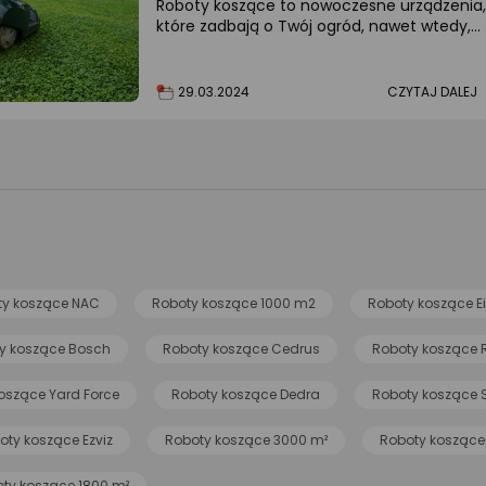
Roboty koszące to nowoczesne urządzenia,
które zadbają o Twój ogród, nawet wtedy,
kiedy nie ma Cię w domu. Sprawdź, który
wybrać.
29.03.2024
CZYTAJ DALEJ
ty koszące NAC
Roboty koszące 1000 m2
Roboty koszące Ei
y koszące Bosch
Roboty koszące Cedrus
Roboty koszące
oszące Yard Force
Roboty koszące Dedra
Roboty koszące 
oty koszące Ezviz
Roboty koszące 3000 m²
Roboty koszące
ty koszące 1800 m²