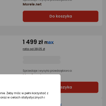
Morele.net
Do koszyka
1 499 zł
rata od 38,05 zł
Sprzedaje i wysyła przedsiębiorca:
Morele.net
Do koszyka
wnie. Żeby móc w pełni korzystać z
oraz w celach statystycznych i
1 705,99 zł