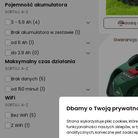
Pojemność akumulatora
SORTUJ:
A-Z
3 - 5.9 Ah (4)
dodaj 
Brak akumulatora w zestawie (1)
Gwarancja 
od 6 Ah (1)
do 2.9 Ah (0)
Maksymalny czas działania
SORTUJ:
A-Z
Brak danych (5)
od 150 minut (1)
WiFi
SORTUJ:
A-Z
Dbamy o Twoją prywatn
Bez WiFi (5)
dodaj 
Strona wykorzystuje pliki cookies, któ
Z WiFi (1)
funkcjonalności naszych sklepów, w t
analitycznych, konieczne jest zaakce