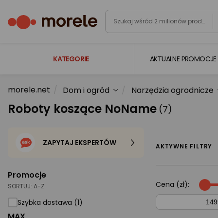
KATEGORIE
AKTUALNE PROMOCJE
morele.net
Dom i ogród
Narzędzia ogrodnicze
Laptopy
Roboty koszące NoName
(7)
Komputery
Podzespoły komputerowe
ZAPYTAJ EKSPERTÓW
Gaming
AKTYWNE FILTRY
Smartfony i smartwatche
Promocje
Telewizory i audio
Cena (zł):
SORTUJ:
A-Z
Foto i kamery
Szybka dostawa (1)
MAX
AGD duże