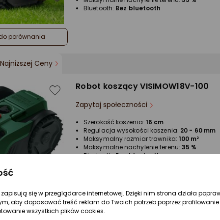
Bluetooth:
Bez bluetooth
do porównania
Najniższej Ceny
Robot koszący VISIMOW18V-100
Zapytaj społeczności
Szerokość koszenia:
16 cm
Regulacja wysokości koszenia:
20 - 60 mm
Maksymalny rozmiar trawnika:
100 m²
Maksymalne nachylenie terenu:
35 %
Bluetooth:
Bez bluetooth
ość
do porównania
re zapisują się w przeglądarce internetowej. Dzięki nim strona działa popra
ym, aby dopasować treść reklam do Twoich potrzeb poprzez profilowanie 
ptowanie wszystkich plików cookies.
Robot koszący VISIMOW18V-100