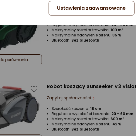
Ustawienia zaawansowane
Zapytaj społeczności
Szerokość koszenia:
16 cm
Regulacja wysokości koszenia:
20 - 60 mm
Maksymalny rozmiar trawnika:
100 m²
Maksymalne nachylenie terenu:
35 %
Bluetooth:
Bez bluetooth
do porównania
Robot koszący Sunseeker V3 Vision
Zapytaj społeczności
Szerokość koszenia:
18 cm
Regulacja wysokości koszenia:
20 - 60 mm
Maksymalny rozmiar trawnika:
600 m²
Maksymalne nachylenie terenu:
42 %
Bluetooth:
Bez bluetooth