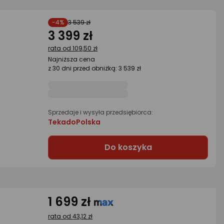
-4%
3 539 zł
3 399 zł
rata od 109,50 zł
Najniższa cena
z 30 dni przed obniżką: 3 539 zł
Sprzedaje i wysyła przedsiębiorca:
TekadoPolska
Do koszyka
1 699 zł
rata od 43,12 zł