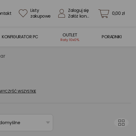
Listy
Zaloguj się
ontakt
0,00 zł
zakupowe
Załóż konto
OUTLET
KONFIGURATOR PC
PORADNIKI
Raty 10x0%
tar
WYCZYŚĆ WSZYSTKIE
 domyślne