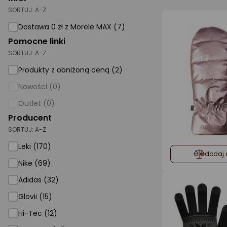
SORTUJ:
A-Z
AGD małe
Dostawa 0 zł z Morele MAX (7)
Dom i ogród
Pomocne linki
SORTUJ:
A-Z
Biuro i firma
Produkty z obniżoną ceną (2)
Sport i turystyka
Nowości (0)
Zabawki i dziecko
Outlet (0)
Uroda i zdrowie
Producent
SORTUJ:
Supermarket
A-Z
Leki (170)
Strefa marek
dodaj 
Nike (69)
Adidas (32)
Glovii (15)
Hi-Tec (12)