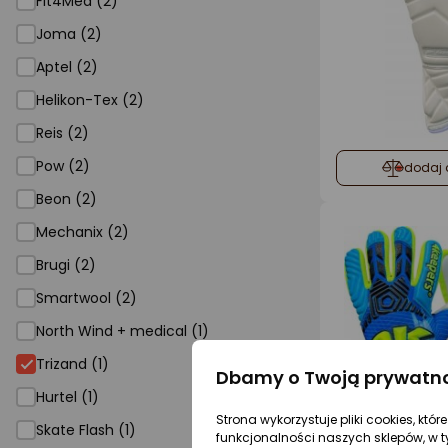
Fit4Med (2)
Joma (2)
Aptel (2)
Helikon-Tex (2)
Reis (2)
Pow (2)
dodaj 
Beon (2)
Mechanix (2)
Brugi (2)
Smartwool (2)
North Wind + medical (1)
Trizand (1)
Dbamy o Twoją prywatn
Hurtel (1)
Strona wykorzystuje pliki cookies, któ
Skate Flash (1)
funkcjonalności naszych sklepów, w t