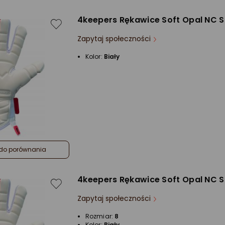
4keepers Rękawice Soft Opal NC 
Zapytaj społeczności
Kolor:
Biały
do porównania
4keepers Rękawice Soft Opal NC 
Zapytaj społeczności
Rozmiar:
8
Kolor:
Biały