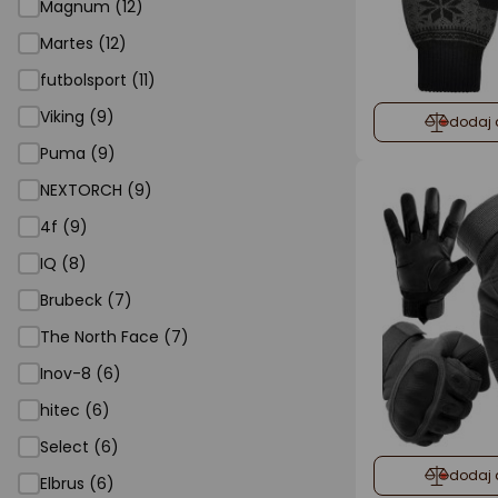
Magnum (12)
Martes (12)
futbolsport (11)
Viking (9)
dodaj 
Puma (9)
NEXTORCH (9)
4f (9)
IQ (8)
Brubeck (7)
The North Face (7)
Inov-8 (6)
hitec (6)
Select (6)
dodaj 
Elbrus (6)