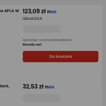
123,09 zł
ne APLA W
rata od 3,12 zł
Sprzedaje i wysyła przedsiębiorca:
Morele.net
Do koszyka
32,53 zł
lack,