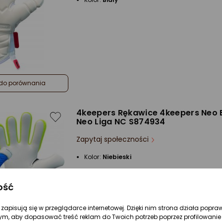
do porównania
4keepers Rękawice 4keepers Neo 
Neo Liga NC S874934
Zapytaj społeczności
Kolor:
Niebieski
ość
re zapisują się w przeglądarce internetowej. Dzięki nim strona działa popra
ym, aby dopasować treść reklam do Twoich potrzeb poprzez profilowanie 