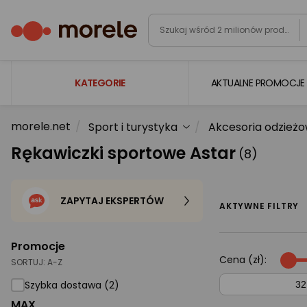
KATEGORIE
AKTUALNE PROMOCJE
morele.net
Sport i turystyka
Akcesoria odzież
Laptopy
Rękawiczki sportowe Astar
(8)
Komputery
Podzespoły komputerowe
ZAPYTAJ EKSPERTÓW
Gaming
AKTYWNE FILTRY
Smartfony i smartwatche
Promocje
Telewizory i audio
Cena (zł):
SORTUJ:
A-Z
Foto i kamery
Szybka dostawa (2)
MAX
AGD duże