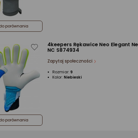
do porównania
4keepers Rękawice Neo Elegant Ne
NC S874934
Zapytaj społeczności
Rozmiar:
9
Kolor:
Niebieski
do porównania