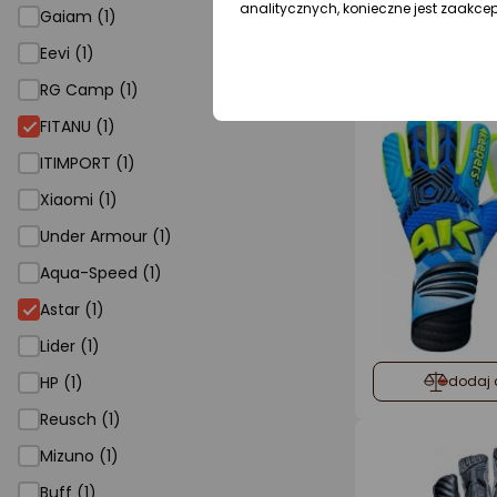
analitycznych, konieczne jest zaakce
Gaiam (1)
dodaj 
Eevi (1)
RG Camp (1)
FITANU (1)
ITIMPORT (1)
Xiaomi (1)
Under Armour (1)
Aqua-Speed (1)
Astar (1)
Lider (1)
HP (1)
dodaj 
Reusch (1)
Mizuno (1)
Buff (1)