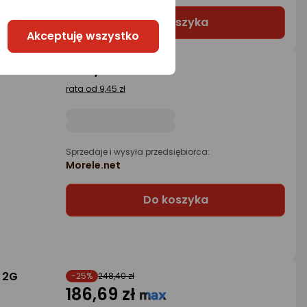
Do koszyka
Akceptuję wszystko
372,15 zł
o Liga
rata od 9,45 zł
Sprzedaje i wysyła przedsiębiorca:
Morele.net
Do koszyka
 2G
-25%
248,40 zł
186,69 zł