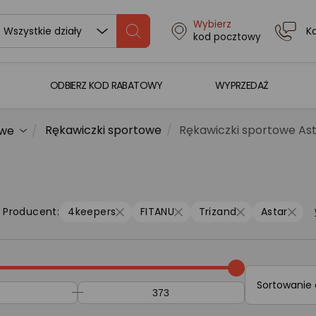
Wybierz
K
Wszystkie działy
kod pocztowy
ODBIERZ KOD RABATOWY
WYPRZEDAŻ
Rękawiczki sportowe
Rękawiczki sportowe As
owe
Producent:
4keepers
FITANU
Trizand
Astar
Sortowanie