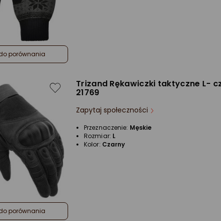
do porównania
Trizand Rękawiczki taktyczne L- c
21769
Zapytaj społeczności
Przeznaczenie:
Męskie
Rozmiar:
L
Kolor:
Czarny
do porównania