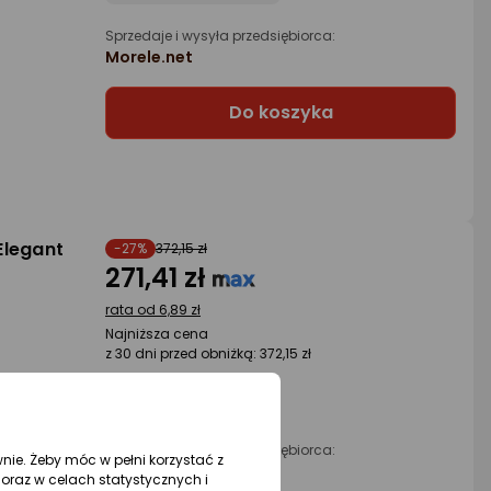
Sprzedaje i wysyła przedsiębiorca:
Morele.net
Do koszyka
Elegant
-27%
372,15 zł
271,41 zł
rata od 6,89 zł
Najniższa cena
z 30 dni przed obniżką: 372,15 zł
Sprzedaje i wysyła przedsiębiorca:
wnie. Żeby móc w pełni korzystać z
Morele.net
oraz w celach statystycznych i