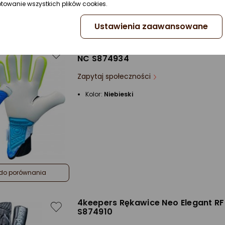
ptowanie wszystkich plików cookies.
do porównania
Ustawienia zaawansowane
4keepers Rękawice Neo Elegant Ne
NC S874934
Zapytaj społeczności
Kolor:
Niebieski
do porównania
4keepers Rękawice Neo Elegant RF
S874910