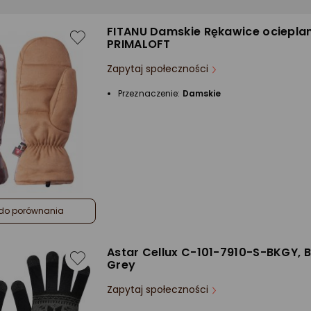
FITANU Damskie Rękawice ociepla
PRIMALOFT
Zapytaj społeczności
Przeznaczenie:
Damskie
do porównania
Astar Cellux C-101-7910-S-BKGY, B
Grey
Zapytaj społeczności