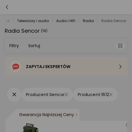
le.net
Telewizory i audio
Audio i HiFi
Radia
Radia Sencor
Radia Sencor
(19)
Filtry
Sortuj
ZAPYTAJ EKSPERTÓW
Sortowanie domyślne
Cena - od najniższej
Sencor
1612
Cena - od najwyższej
Gwarancja Najniższej Ceny
Po popularności