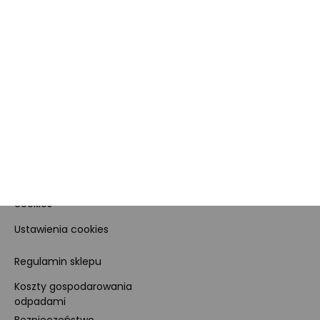
O nas
O Marketplace
Dane firmy i numer konta
Zostań sprzedawcą
Obowiązki Morele.net i
Newsletter
Sprzedawcy Marketplace
Nagrody i certyfikaty
Kariera
Dla prasy
Polityka prywatności i
cookies
Ustawienia cookies
Regulamin sklepu
Koszty gospodarowania
odpadami