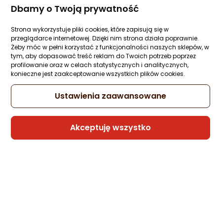
Dbamy o Twoją prywatność
Sprzedaje i wysyła przedsiębiorca:
Strona wykorzystuje pliki cookies, które zapisują się w
Morele.net
przeglądarce internetowej. Dzięki nim strona działa poprawnie.
Żeby móc w pełni korzystać z funkcjonalności naszych sklepów, w
tym, aby dopasować treść reklam do Twoich potrzeb poprzez
profilowanie oraz w celach statystycznych i analitycznych,
Radio Sencor Internetowe Moc 2x10W WiF
konieczne jest zaakceptowanie wszystkich plików cookies.
FM DAB+ USB wys.LCD
Zapytaj społeczności
Kupiły 2 osoby
Ustawienia zaawansowane
439,90 zł
rata od 11,17 zł
Akceptuję wszystko
Sprzedaje i wysyła przedsiębiorca:
Morele.net
Radio Sencor SRD 215 W