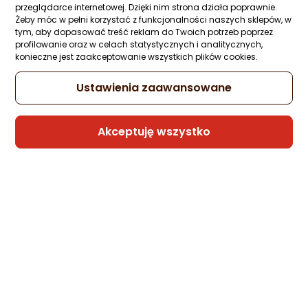
Ocena: od najlepszej
przeglądarce internetowej. Dzięki nim strona działa poprawnie.
298,50 zł
Żeby móc w pełni korzystać z funkcjonalności naszych sklepów, w
tym, aby dopasować treść reklam do Twoich potrzeb poprzez
rata od 7,58 zł
profilowanie oraz w celach statystycznych i analitycznych,
Po ilości komentarzy
konieczne jest zaakceptowanie wszystkich plików cookies.
Ustawienia zaawansowane
Sprzedaje i wysyła przedsiębiorca:
Morele.net
Akceptuję wszystko
Poradniki zakupowe
Radio cyfrowe DAB+ - jak