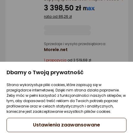
Ocena: od najlepszej
3 398,50 zł
rata od 86,26 zł
Po ilości komentarzy
Sprzedaje i wysyła przedsiębiorca:
Morele.net
1 propozycja
od 3 519,68 zł
Dbamy o Twoją prywatność
Projektor Vivitek DX330
Strona wykorzystuje pliki cookies, które zapisują się w
Zapytaj społeczności
Kupiła 1 osoba
przeglądarce internetowej. Dzięki nim strona działa poprawnie.
Żeby móc w pełni korzystać z funkcjonalności naszych sklepów, w
1 663,43 zł
tym, aby dopasować treść reklam do Twoich potrzeb poprzez
profilowanie oraz w celach statystycznych i analitycznych,
rata od 42,22 zł
konieczne jest zaakceptowanie wszystkich plików cookies.
Ustawienia zaawansowane