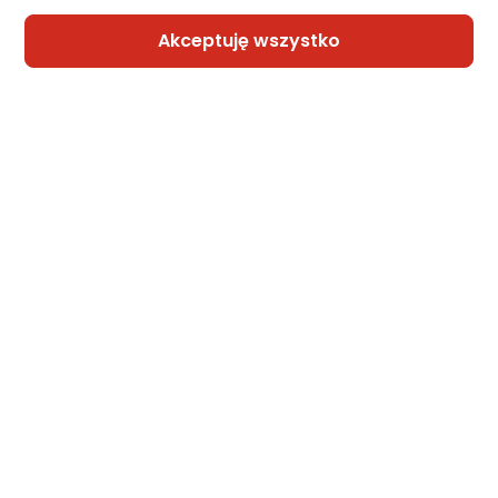
Sprzedaje i wysyła przedsiębiorca:
Morele.net
Akceptuję wszystko
4 propozycje
od 1 728,25 zł
Projektor Barel Kiano Elegance Cinema
Zapytaj społeczności
968,99 zł
rata od 24,59 zł
Sprzedaje i wysyła przedsiębiorca:
Morele.net
1 propozycja
od 1 028,53 zł
Projektor Vivitek Projektor laserowy Vivite