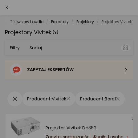
et
Telewizory i audio
Projektory
Projektory
Projektory Vivitek
Projektory Vivitek
(9)
Filtry
Sortuj
ZAPYTAJ EKSPERTÓW
Sortowanie domyślne
Cena - od najniższej
Vivitek
Barel
Cena - od najwyższej
Po popularności
Projektor Vivitek DH382
Zapytaj społeczności
Kupiła 1 osoba