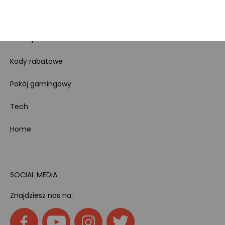
Bezpieczeństwo
produktów
Dotacje i dofinansowania
Kody rabatowe
Pokój gamingowy
Tech
Home
SOCIAL MEDIA
Znajdziesz nas na: