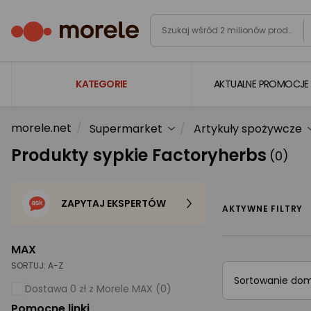
KATEGORIE
AKTUALNE PROMOCJE
morele.net
Supermarket
Artykuły spożywcze
Laptopy
Produkty sypkie Factoryherbs
(0)
Komputery
Podzespoły komputerowe
ZAPYTAJ EKSPERTÓW
Gaming
AKTYWNE FILTRY
Smartfony i smartwatche
MAX
Telewizory i audio
SORTUJ:
A-Z
Sortowanie do
Foto i kamery
Dostawa 0 zł z Morele MAX (0)
Pomocne linki
AGD duże