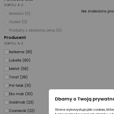
SORTUJ:
A-Z
AGD małe
Nie znaleziono pr
Nowości (0)
Dom i ogród
Outlet (0)
Biuro i firma
Produkty z obniżoną ceną (0)
Producent
Sport i turystyka
SORTUJ:
A-Z
Zabawki i dziecko
NoName (81)
Uroda i zdrowie
Lubella (80)
Supermarket
Melvit (58)
Strefa marek
Toraf (38)
Pol-Mak (31)
Eko mak (30)
Dbamy o Twoją prywatn
Goldmak (23)
Strona wykorzystuje pliki cookies, któ
Czaniecki (22)