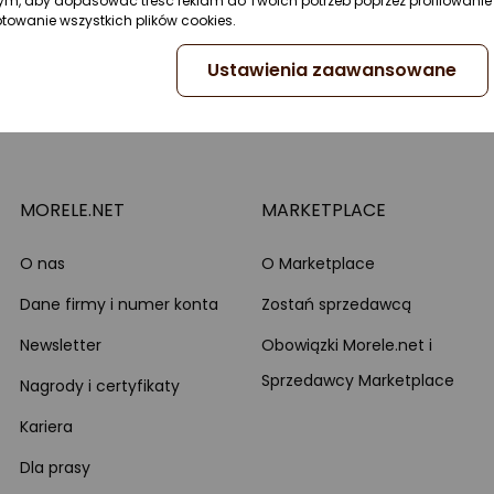
ym, aby dopasować treść reklam do Twoich potrzeb poprzez profilowanie 
ptowanie wszystkich plików cookies.
Ustawienia zaawansowane
MORELE.NET
MARKETPLACE
O nas
O Marketplace
Dane firmy i numer konta
Zostań sprzedawcą
Newsletter
Obowiązki Morele.net i
Sprzedawcy Marketplace
Nagrody i certyfikaty
Kariera
Dla prasy