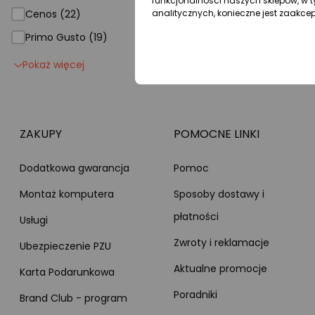
funkcjonalności naszych sklepów, w t
Cenos (22)
analitycznych, konieczne jest zaakce
Primo Gusto (19)
Pokaż więcej
ZAKUPY
POMOCNE LINKI
Dodatkowa gwarancja
Pomoc
Montaż komputera
Sposoby dostawy i
płatności
Usługi
Zwroty i reklamacje
Ubezpieczenie PZU
Aktualne promocje
Karta Podarunkowa
Poradniki
Brand Club - program