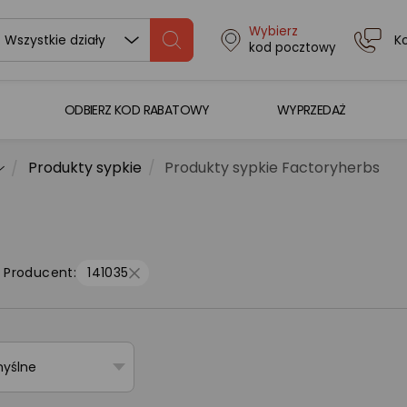
Wybierz
K
Wszystkie działy
kod pocztowy
ODBIERZ KOD RABATOWY
WYPRZEDAŻ
Produkty sypkie
Produkty sypkie Factoryherbs
Producent:
141035
myślne