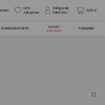
Listy
Zaloguj się
ontakt
0,00 zł
zakupowe
Załóż konto
OUTLET
KONFIGURATOR PC
PORADNIKI
Raty 10x0%