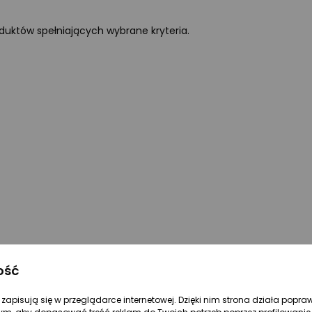
oduktów spełniających wybrane kryteria.
ość
re zapisują się w przeglądarce internetowej. Dzięki nim strona działa popra