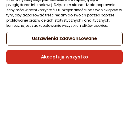
Ocena: od najlepszej
1 pytanie
Kupiło 14 osób
przeglądarce internetowej. Dzięki nim strona działa poprawnie.
35,67 zł
Żeby móc w pełni korzystać z funkcjonalności naszych sklepów, w
tym, aby dopasować treść reklam do Twoich potrzeb poprzez
Po ilości komentarzy
profilowanie oraz w celach statystycznych i analitycznych,
konieczne jest zaakceptowanie wszystkich plików cookies.
Ustawienia zaawansowane
Sprzedaje i wysyła przedsiębiorca:
WellStoreJTS
2 propozycje
od 37,95 zł
Akceptuję wszystko
Poradniki zakupowe