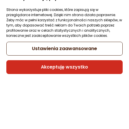
Ocena: od najlepszej
Zapytaj społeczności
Kupiły 3 osoby
Strona wykorzystuje pliki cookies, które zapisują się w
196,32 zł
przeglądarce internetowej. Dzięki nim strona działa poprawnie.
Po ilości komentarzy
Żeby móc w pełni korzystać z funkcjonalności naszych sklepów, w
rata od 4,98 zł
tym, aby dopasować treść reklam do Twoich potrzeb poprzez
profilowanie oraz w celach statystycznych i analitycznych,
konieczne jest zaakceptowanie wszystkich plików cookies.
Sprzedaje i wysyła przedsiębiorca:
Ustawienia zaawansowane
Morele.net
7 propozycji
od 196,32 zł
Akceptuję wszystko
Powerbank Sandberg All-in1 Powerbank
20000 PD 67W
Zapytaj społeczności
Kupiła 1 osoba
193,98 zł
rata od 4,92 zł