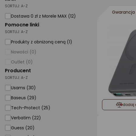
SORTUJ:
A-Z
AGD małe
Gwarancja 
Dostawa 0 zł z Morele MAX (12)
Dom i ogród
Pomocne linki
SORTUJ:
A-Z
Biuro i firma
Produkty z obniżoną ceną (1)
Sport i turystyka
Nowości (0)
Zabawki i dziecko
Outlet (0)
Uroda i zdrowie
Producent
SORTUJ:
Supermarket
A-Z
Usams (30)
Strefa marek
Baseus (29)
dodaj 
Tech-Protect (25)
Verbatim (22)
Guess (20)