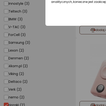
analitycznych, konieczne jest zaakce
Innostyle (3)
Teltech (3)
BMW (3)
V-TAC (3)
dodaj 
ForCell (3)
Samsung (3)
Lexon (2)
Denmen (2)
4kom.pl (2)
Viking (2)
Deltaco (2)
Verk (2)
nemo (2)
Hazaki (2)
dodaj 