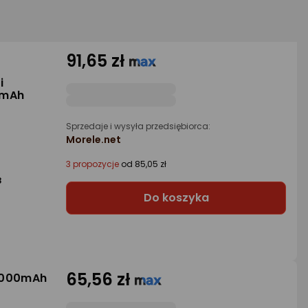
91,65 zł
i
0mAh
Sprzedaje i wysyła przedsiębiorca:
Morele.net
3 propozycje
od 85,05 zł
3
Do koszyka
65,56 zł
2000mAh