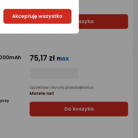
1 propozycja
od 91,70 zł
Akceptuję wszystko
Do koszyka
75,17 zł
2000mAh
1
Sprzedaje i wysyła przedsiębiorca:
Morele.net
tyczy
Do koszyka