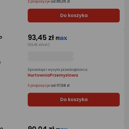
2 propozycje
od 85,05 zł
Do koszyka
93,45 zł
o
(93,45 zł/szt.)
2
Sprzedaje i wysyła przedsiębiorca:
HurtowniaPrzemyslowa
3 propozycje
od 117,58 zł
Do koszyka
do