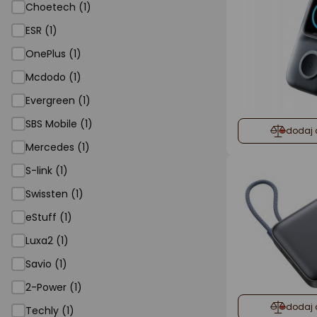
Choetech (1)
ESR (1)
OnePlus (1)
Mcdodo (1)
Evergreen (1)
SBS Mobile (1)
dodaj 
Mercedes (1)
S-link (1)
Swissten (1)
eStuff (1)
Luxa2 (1)
Savio (1)
2-Power (1)
dodaj 
Techly (1)