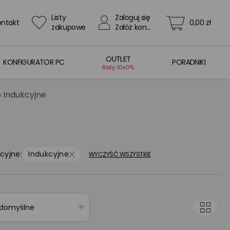
Listy
Zaloguj się
ontakt
0,00 zł
zakupowe
Załóż konto
OUTLET
KONFIGURATOR PC
PORADNIKI
Raty 10x0%
 Indukcyjne
cyjne:
Indukcyjne
WYCZYŚĆ WSZYSTKIE
 domyślne