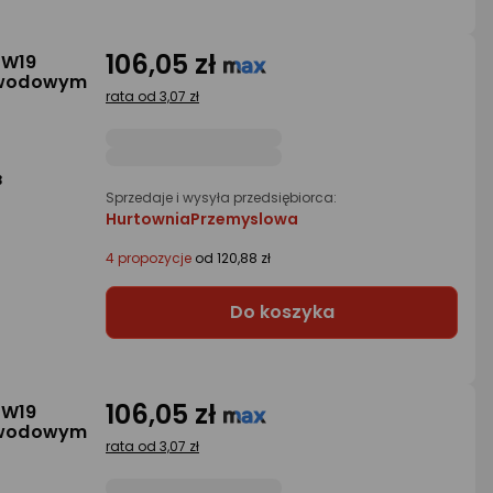
106,05 zł
-W19
ewodowym
rata od 3,07 zł
3
Sprzedaje i wysyła przedsiębiorca:
HurtowniaPrzemyslowa
4 propozycje
od 120,88 zł
Do koszyka
106,05 zł
-W19
ewodowym
rata od 3,07 zł