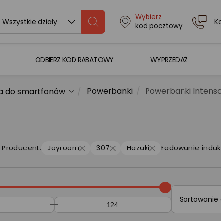
Wybierz
K
Wszystkie działy
kod pocztowy
ODBIERZ KOD RABATOWY
WYPRZEDAŻ
Powerbanki
Powerbanki Intenso
a do smartfonów
Producent:
Joyroom
307
Hazaki
Ładowanie induk
Sortowanie