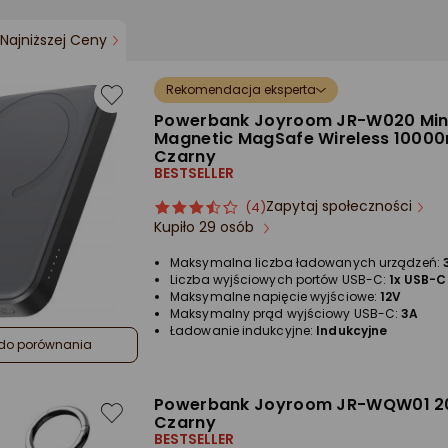
Najniższej Ceny
Rekomendacja eksperta
Powerbank Joyroom JR-W020 Min
Magnetic MagSafe Wireless 1000
Czarny
BESTSELLER
Zapytaj społeczności
ocena
Ocena
(4)
Kupiło 29 osób
produktu
produktu
3.5/5
Maksymalna liczba ładowanych urządzeń:
gwiazdki
Liczba wyjściowych portów USB-C:
1x USB-C
Maksymalne napięcie wyjściowe:
12V
Maksymalny prąd wyjściowy USB-C:
3A
Ładowanie indukcyjne:
Indukcyjne
do porównania
Powerbank Joyroom JR-WQW01 
Czarny
BESTSELLER