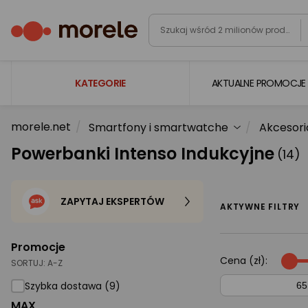
KATEGORIE
AKTUALNE PROMOCJE
morele.net
Smartfony i smartwatche
Akcesori
Laptopy
Powerbanki Intenso Indukcyjne
(14)
Komputery
Podzespoły komputerowe
ZAPYTAJ EKSPERTÓW
Gaming
AKTYWNE FILTRY
Smartfony i smartwatche
Promocje
Telewizory i audio
Cena (zł):
SORTUJ:
A-Z
Foto i kamery
Szybka dostawa (9)
MAX
AGD duże