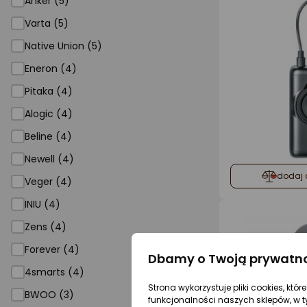
Anker (5)
Varta (5)
Native Union (5)
Eneron (4)
Pitaka (4)
Alogic (4)
Beline (4)
Newell (4)
dodaj 
Veger (4)
INIU (4)
Zens (4)
Forever (4)
Dbamy o Twoją prywatn
4smarts (4)
Strona wykorzystuje pliki cookies, któ
BWOO (3)
funkcjonalności naszych sklepów, w t