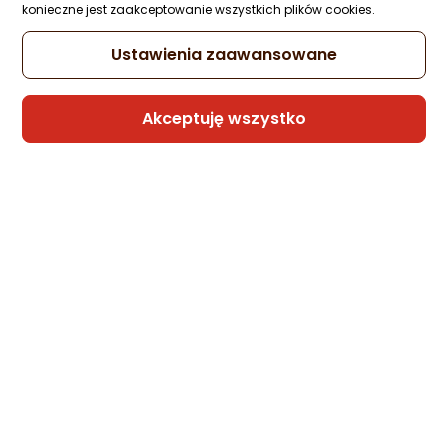
konieczne jest zaakceptowanie wszystkich plików cookies.
Ustawienia zaawansowane
Sprzedaje i wysyła przedsiębiorca:
Morele.net
Akceptuję wszystko
Powerbank Joyroom Biały
Zapytaj społeczności
Kupiło 35 osób
100,59 zł
rata od 2,55 zł
Sprzedaje i wysyła przedsiębiorca:
Morele.net
2 propozycje
od 85,05 zł