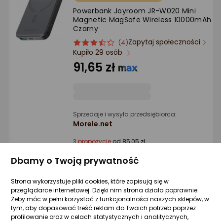
Ocena: od najlepszej
Powerbank Joyroom JR-W020 Mini
Magnetic MagSafe Wireless 10000mAh
Czarny
Po ilości komentarzy
Zapytaj społeczności
ocena
Ocena
(4)
Kupiło 29 osób
produktu
produktu
3.5/5
91,65 zł
gwiazdki
Sprzedaje i wysyła przedsiębiorca:
Morele.net
3 propozycje
od 85,05 zł
Dbamy o Twoją prywatność
Powerbank Joyroom JR-WQW01 2000mA
Strona wykorzystuje pliki cookies, które zapisują się w
Czarny
przeglądarce internetowej. Dzięki nim strona działa poprawnie.
Zapytaj społeczności
Kupiło 50 osób
Żeby móc w pełni korzystać z funkcjonalności naszych sklepów, w
tym, aby dopasować treść reklam do Twoich potrzeb poprzez
65,56 zł
profilowanie oraz w celach statystycznych i analitycznych,