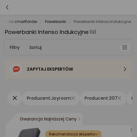
oria do smartfonów
Powerbanki
Powerbanki Intenso Indukcyjne
Powerbanki Intenso Indukcyjne
(12)
Filtry
Sortuj
ZAPYTAJ EKSPERTÓW
Sortowanie domyślne
Cena - od najniższej
Joyroom
307
Cena - od najwyższej
Gwarancja Najniższej Ceny
Po popularności
Rekomendacja eksperta