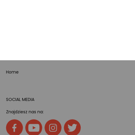
Bezpieczeństwo
produktów
Dotacje i dofinansowania
Kody rabatowe
Pokój gamingowy
Tech
Home
SOCIAL MEDIA
Znajdziesz nas na: