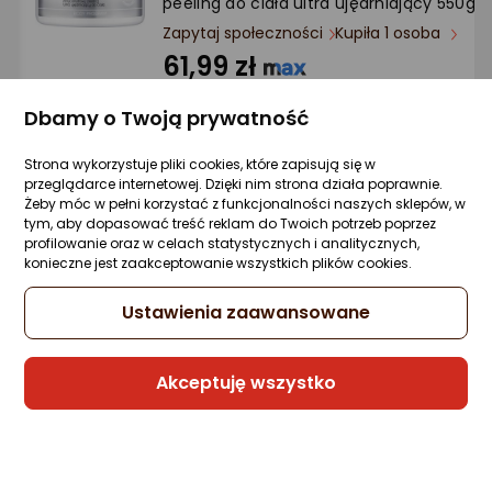
peeling do ciała ultra ujędrniający 550g
Ocena: od najlepszej
Zapytaj społeczności
Kupiła 1 osoba
61,99 zł
Po ilości komentarzy
(11,27 zł/g)
Dbamy o Twoją prywatność
Strona wykorzystuje pliki cookies, które zapisują się w
przeglądarce internetowej. Dzięki nim strona działa poprawnie.
Sprzedaje i wysyła przedsiębiorca:
Żeby móc w pełni korzystać z funkcjonalności naszych sklepów, w
Morele.net
tym, aby dopasować treść reklam do Twoich potrzeb poprzez
profilowanie oraz w celach statystycznych i analitycznych,
1 propozycja
od 68,55 zł
konieczne jest zaakceptowanie wszystkich plików cookies.
Ustawienia zaawansowane
Bielenda BINGOSPA Peeling mocny
mineralny do ciała 300g
Zapytaj społeczności
Akceptuję wszystko
16 zł
(5,33 zł/g)