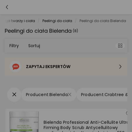
nacja twarzy i ciała
Peelingi do ciała
Peelingi do ciała Bielenda
Peelingi do ciała Bielenda
(8)
Filtry
Sortuj
ZAPYTAJ EKSPERTÓW
Sortowanie domyślne
Cena - od najniższej
Bielenda
Crabtree & 
Cena - od najwyższej
Po popularności
Bielenda Professional Anti-Cellulite Ultra
Firming Body Scrub Antycellulitowy