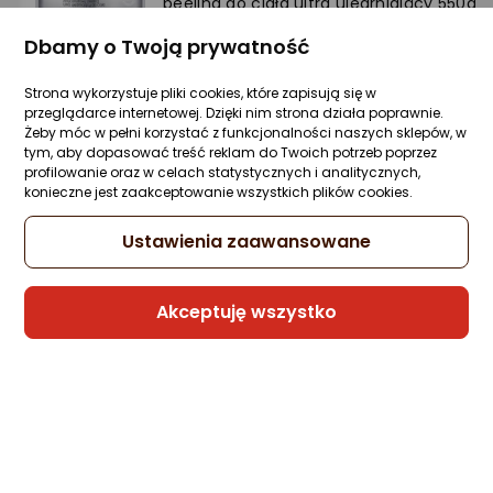
peeling do ciała ultra ujędrniający 550g
Ocena: od najlepszej
Zapytaj społeczności
Kupiła 1 osoba
Dbamy o Twoją prywatność
61,99 zł
Po ilości komentarzy
Strona wykorzystuje pliki cookies, które zapisują się w
(11,27 zł/g)
przeglądarce internetowej. Dzięki nim strona działa poprawnie.
Żeby móc w pełni korzystać z funkcjonalności naszych sklepów, w
tym, aby dopasować treść reklam do Twoich potrzeb poprzez
profilowanie oraz w celach statystycznych i analitycznych,
Sprzedaje i wysyła przedsiębiorca:
konieczne jest zaakceptowanie wszystkich plików cookies.
Morele.net
Ustawienia zaawansowane
1 propozycja
od 68,55 zł
Akceptuję wszystko
Bielenda BINGOSPA Peeling mocny
mineralny do ciała 300g
Zapytaj społeczności
16 zł
(5,33 zł/g)