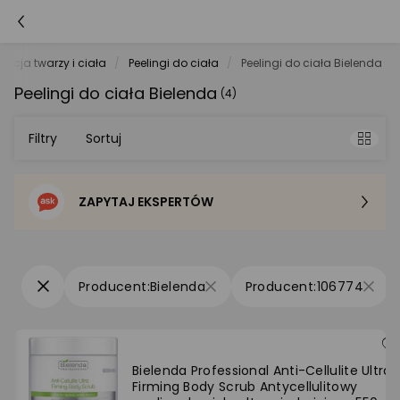
nacja twarzy i ciała
Peelingi do ciała
Peelingi do ciała Bielenda
Peelingi do ciała Bielenda
(4)
Filtry
Sortuj
ZAPYTAJ EKSPERTÓW
Sortowanie domyślne
Cena - od najniższej
Bielenda
106774
Cena - od najwyższej
Po popularności
Bielenda Professional Anti-Cellulite Ultra
Firming Body Scrub Antycellulitowy