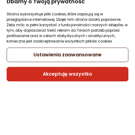
Dbamy o Twoją prywatność
Strona wykorzystuje pliki cookies, które zapisują się w
Patelnia KingHoff grillowa 28cm
przeglądarce internetowej. Dzięki nim strona działa poprawnie.
Zapytaj społeczności
ocena
Ocena
Żeby móc w pełni korzystać z funkcjonalności naszych sklepów, w
(1)
tym, aby dopasować treść reklam do Twoich potrzeb poprzez
Kupiło 5 osób
produktu
produktu
profilowanie oraz w celach statystycznych i analitycznych,
5/5
96 zł
konieczne jest zaakceptowanie wszystkich plików cookies.
gwiazdki
Ustawienia zaawansowane
Sprzedaje i wysyła przedsiębiorca:
Akceptuję wszystko
Garnki Świata
4 propozycje
od 96 zł
Gwarancja Najniższej Ceny
Patelnia KingHoff Emaliowana 20cm
Zapytaj społeczności
Kupiło 5 osób