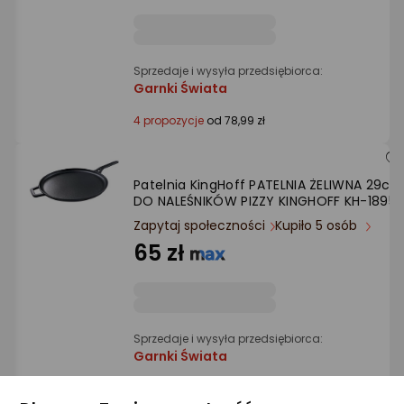
Sprzedaje i wysyła przedsiębiorca:
Garnki Świata
4 propozycje
od 78,99 zł
Patelnia KingHoff PATELNIA ŻELIWNA 29cm
DO NALEŚNIKÓW PIZZY KINGHOFF KH-1895
Zapytaj społeczności
Kupiło 5 osób
65 zł
Sprzedaje i wysyła przedsiębiorca:
Garnki Świata
3 propozycje
od 68,99 zł