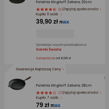
Patelnia KingHoff Żeliwna 20cm
Ocena: od najlepszej
Zapytaj społeczności
ocena
Ocena
(2)
Kupiło 11 osób
produktu
produktu
Po ilości komentarzy
4.5/5
39,90 zł
gwiazdki
Sprzedaje i wysyła przedsiębiorca:
Garnki Świata
4 propozycje
od 41,99 zł
Gwarancja Najniższej Ceny
Patelnia KingHoff Żeliwna 28cm
Zapytaj społeczności
ocena
Ocena
(7)
Kupiło 7 osób
produktu
produktu
4/5
79 zł
gwiazdki