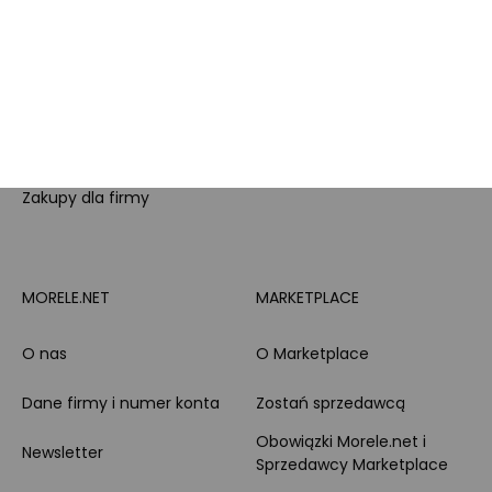
doradztwo produktowe
PayPo
Opinie o Morele.net
Całodobowe wsparcie
Raty
Klienta
Leasing
Zakupy dla firmy
MORELE.NET
MARKETPLACE
O nas
O Marketplace
Dane firmy i numer konta
Zostań sprzedawcą
Obowiązki Morele.net i
Newsletter
Sprzedawcy Marketplace