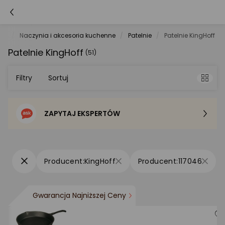
GD
Naczynia i akcesoria kuchenne
Patelnie
Patelnie KingHoff
Patelnie KingHoff
(51)
Filtry
Sortuj
ZAPYTAJ EKSPERTÓW
Sortowanie domyślne
Cena - od najniższej
KingHoff
117046
Cena - od najwyższej
Gwarancja Najniższej Ceny
Po popularności