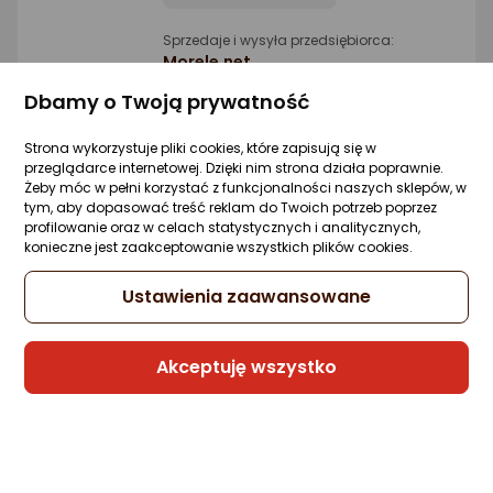
Sprzedaje i wysyła przedsiębiorca:
Morele.net
Dbamy o Twoją prywatność
blend-a-med Blend-a-med Pasta do
Strona wykorzystuje pliki cookies, które zapisują się w
zębów "7"Complete Long Lasting 75ml
przeglądarce internetowej. Dzięki nim strona działa poprawnie.
Żeby móc w pełni korzystać z funkcjonalności naszych sklepów, w
Zapytaj społeczności
Kupiły 2 osoby
tym, aby dopasować treść reklam do Twoich potrzeb poprzez
7,78 zł
profilowanie oraz w celach statystycznych i analitycznych,
konieczne jest zaakceptowanie wszystkich plików cookies.
(10,37 zł/ml)
Ustawienia zaawansowane
Sprzedaje i wysyła przedsiębiorca:
Akceptuję wszystko
Wizaż24
1 propozycja
od 12,76 zł
blend-a-med THERA MED Pasta do zębó