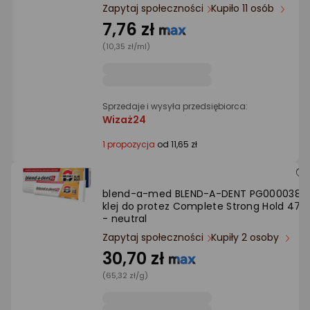
Ocena: od najlepszej
Zapytaj społeczności
Kupiło 11 osób
7,76 zł
Po ilości komentarzy
(10,35 zł/ml)
Sprzedaje i wysyła przedsiębiorca:
Wizaż24
1 propozycja
od 11,65 zł
blend-a-med BLEND-A-DENT PG000038
klej do protez Complete Strong Hold 47 g
- neutral
Zapytaj społeczności
Kupiły 2 osoby
30,70 zł
(65,32 zł/g)