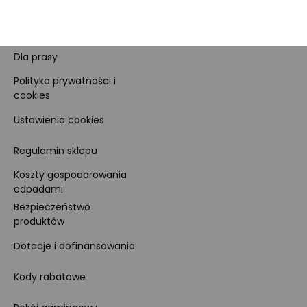
Kariera
Dla prasy
Polityka prywatności i
cookies
Ustawienia cookies
Regulamin sklepu
Koszty gospodarowania
odpadami
Bezpieczeństwo
produktów
Dotacje i dofinansowania
Kody rabatowe