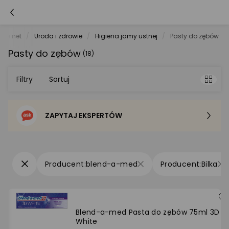
ele.net
Uroda i zdrowie
Higiena jamy ustnej
Pasty do zębów
Pasty do zębów
(18)
Filtry
Sortuj
ZAPYTAJ EKSPERTÓW
Sortowanie domyślne
Cena - od najniższej
blend-a-med
Bilka
Cena - od najwyższej
Po popularności
Blend-a-med Pasta do zębów 75ml 3D
White