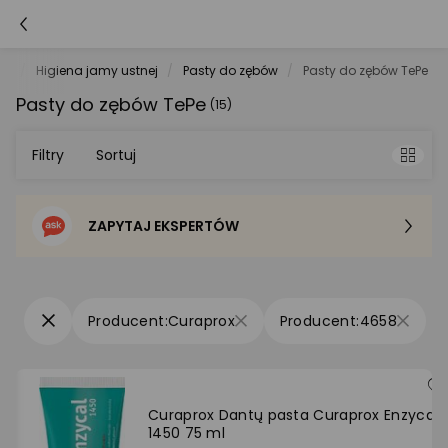
ie
Higiena jamy ustnej
Pasty do zębów
Pasty do zębów TePe
Pasty do zębów TePe
(15)
Filtry
Sortuj
ZAPYTAJ EKSPERTÓW
Sortowanie domyślne
Cena - od najniższej
Curaprox
4658
Cena - od najwyższej
Po popularności
Curaprox Dantų pasta Curaprox Enzycal
1450 75 ml