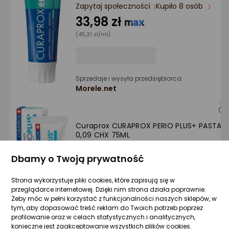
Ocena: od najlepszej
Zapytaj społeczności
Kupiło 8 osób
33,98 zł
Po ilości komentarzy
(45,31 zł/ml)
Sprzedaje i wysyła przedsiębiorca:
Morele.net
Curaprox CURAPROX PERIO PLUS+ PASTA
0,09 CHX 75ML
Zapytaj społeczności
Kupiły 3 osoby
Dbamy o Twoją prywatność
49,29 zł
(65,72 zł/ml)
Strona wykorzystuje pliki cookies, które zapisują się w
przeglądarce internetowej. Dzięki nim strona działa poprawnie.
Żeby móc w pełni korzystać z funkcjonalności naszych sklepów, w
tym, aby dopasować treść reklam do Twoich potrzeb poprzez
profilowanie oraz w celach statystycznych i analitycznych,
Sprzedaje i wysyła przedsiębiorca:
konieczne jest zaakceptowanie wszystkich plików cookies.