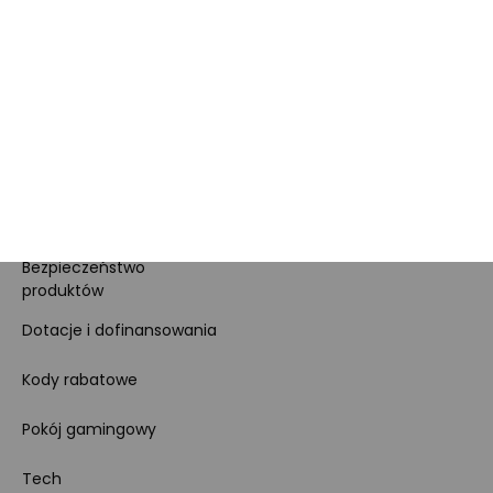
Dla prasy
Polityka prywatności i
cookies
Ustawienia cookies
Regulamin sklepu
Koszty gospodarowania
odpadami
Bezpieczeństwo
produktów
Dotacje i dofinansowania
Kody rabatowe
Pokój gamingowy
Tech