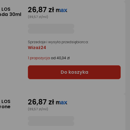
26,87 zł
E LOS
nda 30ml
(89,57 zł/ml)
Sprzedaje i wysyła przedsiębiorca:
Wizaż24
1 propozycja
od 40,34 zł
Do koszyka
26,87 zł
E LOS
wone
(89,57 zł/ml)