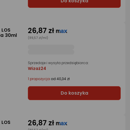
Do koszyka
26,87 zł
E LOS
ia 30ml
(89,57 zł/ml)
Sprzedaje i wysyła przedsiębiorca:
Wizaż24
1 propozycja
od 40,34 zł
Do koszyka
26,87 zł
E LOS