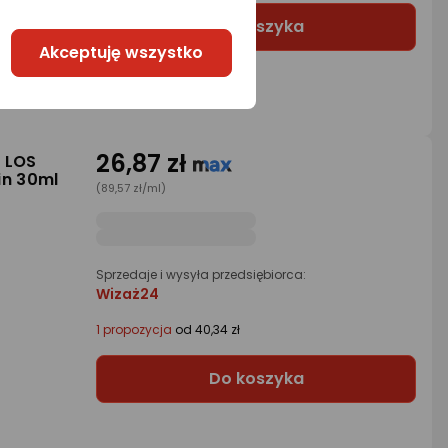
Do koszyka
Akceptuję wszystko
26,87 zł
E LOS
n 30ml
(89,57 zł/ml)
Sprzedaje i wysyła przedsiębiorca:
Wizaż24
1 propozycja
od 40,34 zł
Do koszyka