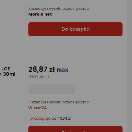
Sprzedaje i wysyła przedsiębiorca:
Morele.net
Do koszyka
26,87 zł
E LOS
n 30ml
(89,57 zł/ml)
Sprzedaje i wysyła przedsiębiorca:
Wizaż24
1 propozycja
od 40,34 zł