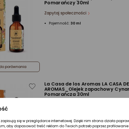
Pomarańczy 30ml
Zapytaj społeczności
Pojemność:
30 ml
do porównania
La Casa de los Aromas LA CASA D
AROMAS_Olejek zapachowy Cyn
Pomarańcza 30ml
Zapytaj społeczności
ość
Pojemność:
30 ml
re zapisują się w przeglądarce internetowej. Dzięki nim strona działa popra
ym, aby dopasować treść reklam do Twoich potrzeb poprzez profilowanie 