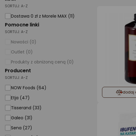
SORTUJ:
A-Z
AGD małe
Dostawa 0 zł z Morele MAX (11)
Dom i ogród
Pomocne linki
SORTUJ:
A-Z
Biuro i firma
Nowości (0)
Sport i turystyka
Outlet (0)
Zabawki i dziecko
Produkty z obniżoną ceną (0)
Uroda i zdrowie
Producent
SORTUJ:
Supermarket
A-Z
NOW Foods (64)
Strefa marek
dodaj 
Etja (47)
Tisserand (33)
Galeo (31)
Sena (27)