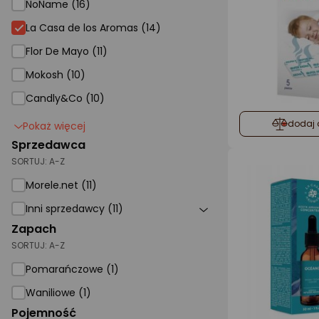
NoName (16)
La Casa de los Aromas (14)
Flor De Mayo (11)
Mokosh (10)
Candly&Co (10)
dodaj 
Pokaż więcej
Sprzedawca
SORTUJ:
A-Z
Morele.net (11)
Inni sprzedawcy (11)
Zapach
SORTUJ:
A-Z
Pomarańczowe (1)
Waniliowe (1)
Pojemność