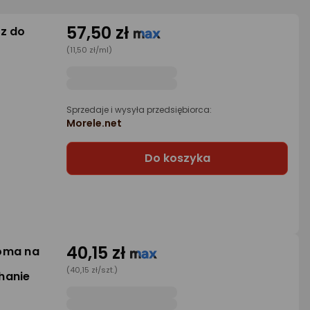
57,50 zł
cz do
(11,50 zł/ml)
Sprzedaje i wysyła przedsiębiorca:
Morele.net
Do koszyka
40,15 zł
roma na
(40,15 zł/szt.)
hanie