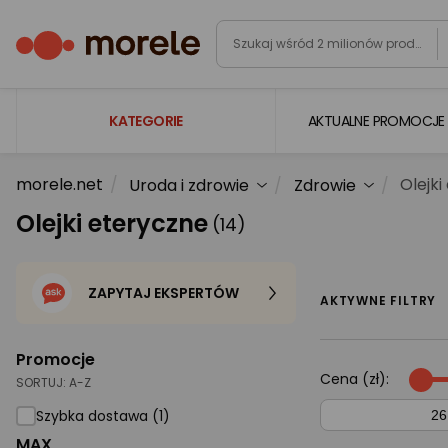
KATEGORIE
AKTUALNE PROMOCJE
morele.net
Olejki
Uroda i zdrowie
Zdrowie
Laptopy
Olejki eteryczne
(14)
Komputery
Podzespoły komputerowe
ZAPYTAJ EKSPERTÓW
Gaming
AKTYWNE FILTRY
Smartfony i smartwatche
Promocje
Telewizory i audio
Cena (zł):
SORTUJ:
A-Z
Foto i kamery
Szybka dostawa (1)
MAX
AGD duże