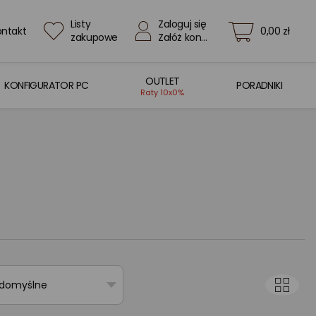
Listy
Zaloguj się
ontakt
0,00 zł
zakupowe
Załóż konto
OUTLET
KONFIGURATOR PC
PORADNIKI
Raty 10x0%
 domyślne