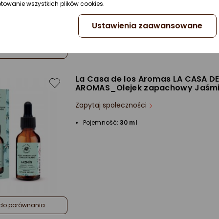
ptowanie wszystkich plików cookies.
Ustawienia zaawansowane
do porównania
La Casa de los Aromas LA CASA D
AROMAS_Olejek zapachowy Jaśmi
Zapytaj społeczności
Pojemność:
30 ml
do porównania