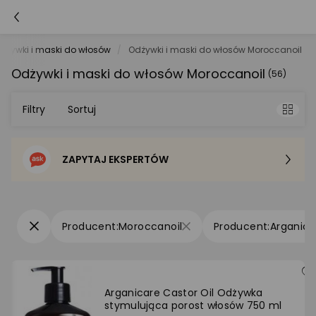
dżywki i maski do włosów
Odżywki i maski do włosów Moroccanoil
Odżywki i maski do włosów Moroccanoil
(56)
Filtry
Sortuj
ZAPYTAJ EKSPERTÓW
Sortowanie domyślne
Cena - od najniższej
Moroccanoil
Arganica
Cena - od najwyższej
Po popularności
Arganicare Castor Oil Odżywka
stymulująca porost włosów 750 ml