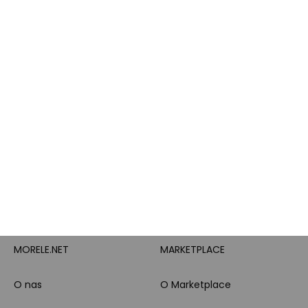
Poradniki
Brand Club - program
Wszystkie kategorie
lojalnościowy
produktowe
Pytanie o produkt i
Morele MAX
doradztwo produktowe
PayPo
Opinie o Morele.net
Całodobowe wsparcie
Raty
Klienta
Leasing
Zakupy dla firmy
MORELE.NET
MARKETPLACE
O nas
O Marketplace