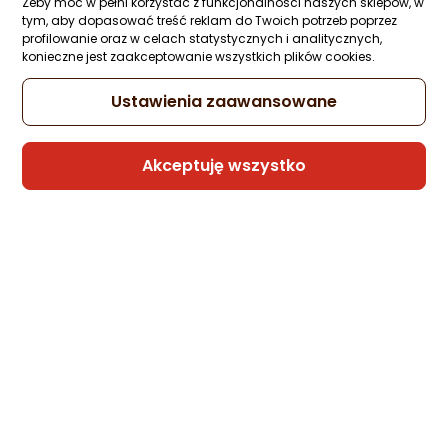
Żeby móc w pełni korzystać z funkcjonalności naszych sklepów, w
tym, aby dopasować treść reklam do Twoich potrzeb poprzez
profilowanie oraz w celach statystycznych i analitycznych,
konieczne jest zaakceptowanie wszystkich plików cookies.
Sprzedaje i wysyła przedsiębiorca:
Arganicare
Ustawienia zaawansowane
Akceptuję wszystko
Arganicare Silk Odżywka rozplątująca
włosy z jedwabiem 400 ml
Zapytaj społeczności
32,20 zł
(8,05 zł/ml)
Sprzedaje i wysyła przedsiębiorca:
Arganicare
2 propozycje
od 41,99 zł