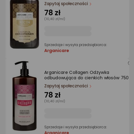
Ocena: od najlepszej
Zapytaj społeczności
78 zł
(10,40 zł/ml)
Po ilości komentarzy
Sprzedaje i wysyła przedsiębiorca:
Arganicare
Arganicare Collagen Odżywka
odbudowująca do cienkich włosów 750 m
Zapytaj społeczności
78 zł
(10,40 zł/ml)
Sprzedaje i wysyła przedsiębiorca:
Arganicare