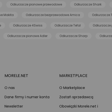
Odkurzacze pionowe przewodowe
Odkurzacze Shark
e Makita
Odkurzacze bezprzewodowe Amica
Odkurzacze 
e
Odkurzacze 4Swiss
Odkurzacze Tefal
Odkurzacze 
Odkurzacze pionowe Adler
Odkurzacze Sharp
Odkurza
MORELE.NET
MARKETPLACE
O nas
O Marketplace
Dane firmy i numer konta
Zostań sprzedawcą
Newsletter
Obowiązki Morele.net i