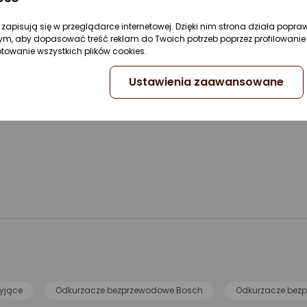
re zapisują się w przeglądarce internetowej. Dzięki nim strona działa popra
ym, aby dopasować treść reklam do Twoich potrzeb poprzez profilowanie 
ptowanie wszystkich plików cookies.
Ustawienia zaawansowane
yjące
Odkurzacze bezprzewodowe Bosch
Odkurzacze bezp