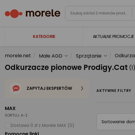
KATEGORIE
AKTUALNE PROMOCJE
morele.net
Odkurza
Małe AGD
Sprzątanie
Laptopy
Odkurzacze pionowe Prodigy.Cat
(1
Komputery
Podzespoły komputerowe
ZAPYTAJ EKSPERTÓW
Gaming
AKTYWNE FILTRY
Smartfony i smartwatche
MAX
Telewizory i audio
SORTUJ:
A-Z
Sortowanie do
Foto i kamery
Dostawa 0 zł z Morele MAX (0)
Pomocne linki
AGD duże