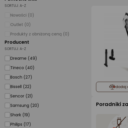
SORTUJ:
A-Z
AGD małe
Nowości (0)
Dom i ogród
Outlet (0)
Biuro i firma
Produkty z obniżoną ceną (0)
Producent
Sport i turystyka
SORTUJ:
A-Z
Zabawki i dziecko
Dreame (49)
Uroda i zdrowie
Tineco (40)
Supermarket
Bosch (27)
Strefa marek
Bissell (22)
dodaj 
Sencor (21)
Poradniki 
Samsung (20)
Shark (19)
Philips (17)