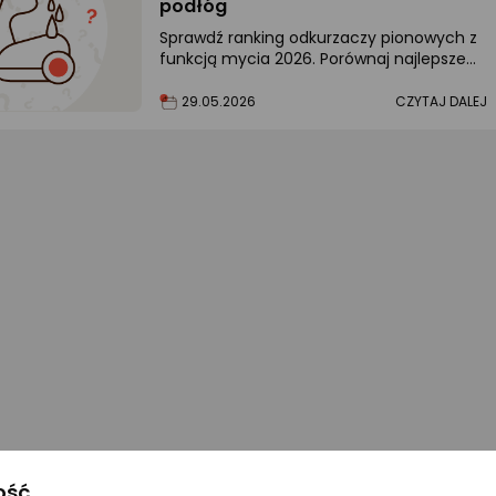
podłóg
Sprawdź ranking odkurzaczy pionowych z
funkcją mycia 2026. Porównaj najlepsze
modele bezprzewodowe i markowe – Dyson
Dreame i inne. Wybierz swój ideał!
29.05.2026
CZYTAJ DALEJ
ość