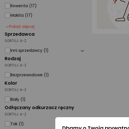
Rowenta (17)
Makita (17)
Pokaż więcej
Sprzedawca
SORTUJ:
A-Z
Inni sprzedawcy (1)
Rodzaj
SORTUJ:
A-Z
Bezprzewodowe (1)
Kolor
SORTUJ:
A-Z
Biały (1)
Odłączany odkurzacz ręczny
SORTUJ:
A-Z
Tak (1)
Dbamy o Twoją prywatn