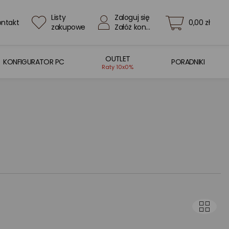
Listy
Zaloguj się
ontakt
0,00 zł
zakupowe
Załóż konto
OUTLET
KONFIGURATOR PC
PORADNIKI
Raty 10x0%