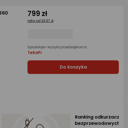
799 zł
360
rata od 33,37 zł
Sprzedaje i wysyła przedsiębiorca:
TeKaPi
Do koszyka
Ranking odkurzaczy 
bezprzewodowych 202