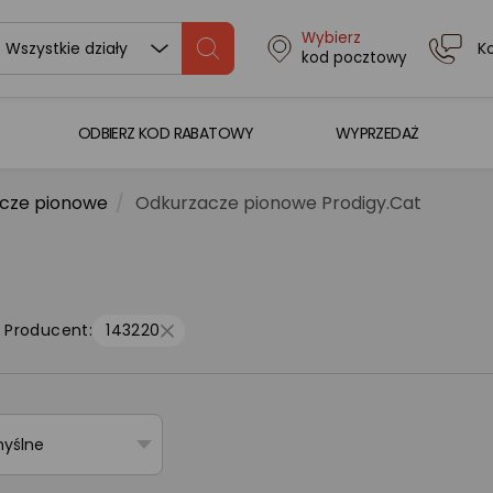
Wybierz
K
Wszystkie działy
kod pocztowy
ODBIERZ KOD RABATOWY
WYPRZEDAŻ
cze pionowe
Odkurzacze pionowe Prodigy.Cat
)
Producent:
143220
myślne