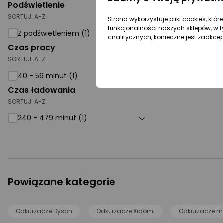
Podświetlenie
SORTUJ:
A-Z
Strona wykorzystuje pliki cookies, któ
funkcjonalności naszych sklepów, w t
Z podświetleniem (1)
analitycznych, konieczne jest zaakce
Czas pracy
SORTUJ:
A-Z
40 - 59 minut (1)
Czas ładowania
SORTUJ:
A-Z
240 - 479 minut (1)
Powiązane kategorie
Odkurzacze Dyson
Odkurzacze Xiaomi
Odkurzacze m