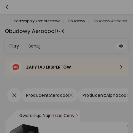
rowe
Podzespoły komputerowe
Obudowy
Obudowy Aerocool
Obudowy Aerocool
(78)
Filtry
Sortuj
ZAPYTAJ EKSPERTÓW
Sortowanie domyślne
Cena - od najniższej
Aerocool
Alphacool
Cena - od najwyższej
Gwarancja Najniższej Ceny
Po popularności