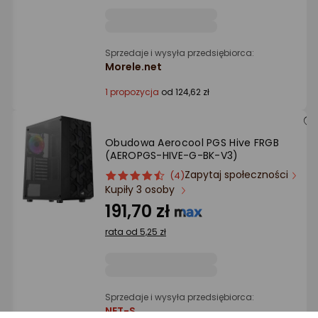
Sprzedaje i wysyła przedsiębiorca:
Morele.net
1 propozycja
od 124,62 zł
Obudowa Aerocool PGS Hive FRGB
(AEROPGS-HIVE-G-BK-V3)
Zapytaj społeczności
ocena
Ocena
(4)
Kupiły 3 osoby
produktu
produktu
4.5/5
191,70 zł
gwiazdki
rata od 5,25 zł
Sprzedaje i wysyła przedsiębiorca:
NET-S