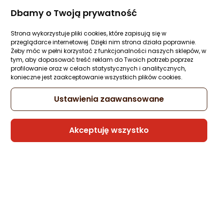
Dbamy o Twoją prywatność
1 propozycja
od 206,88 zł
Strona wykorzystuje pliki cookies, które zapisują się w
przeglądarce internetowej. Dzięki nim strona działa poprawnie.
Obudowa Aerocool CS110 biała (CS-110-S
Żeby móc w pełni korzystać z funkcjonalności naszych sklepów, w
WT-v1)
tym, aby dopasować treść reklam do Twoich potrzeb poprzez
profilowanie oraz w celach statystycznych i analitycznych,
Zapytaj społeczności
ocena
Ocena
(7)
konieczne jest zaakceptowanie wszystkich plików cookies.
Kupiły 2 osoby
produktu
produktu
4.5/5
124,01 zł
Ustawienia zaawansowane
gwiazdki
Akceptuję wszystko
Sprzedaje i wysyła przedsiębiorca:
NET-S
1 propozycja
od 204,99 zł
Obudowa Aerocool CS111 czarna (CS-111-
G-BK-v1)