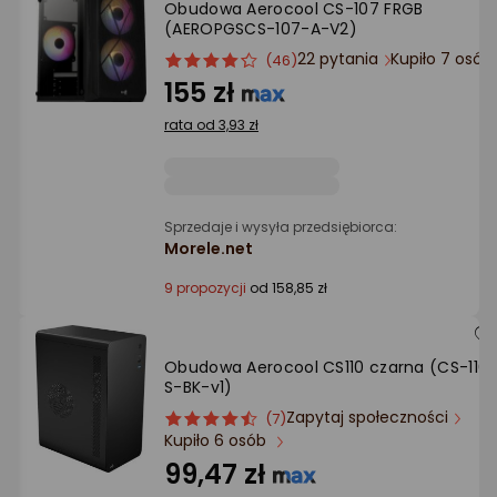
Obudowa Aerocool CS-107 FRGB
Ocena: od najlepszej
(AEROPGSCS-107-A-V2)
22 pytania
Kupiło 7 osób
ocena
Ocena
(46)
Po ilości komentarzy
produktu
produktu
155 zł
4/5
rata od 3,93 zł
gwiazdki
Sprzedaje i wysyła przedsiębiorca:
Morele.net
9 propozycji
od 158,85 zł
Obudowa Aerocool CS110 czarna (CS-110
S-BK-v1)
Zapytaj społeczności
ocena
Ocena
(7)
Kupiło 6 osób
produktu
produktu
4.5/5
99,47 zł
gwiazdki