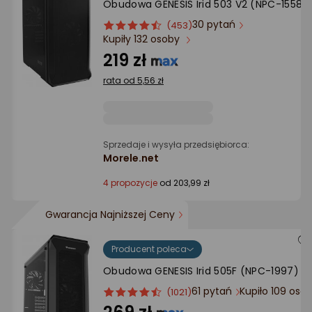
Obudowa GENESIS Irid 503 V2 (NPC-1558)
Ocena: od najlepszej
30 pytań
ocena
Ocena
(453)
Kupiły 132 osoby
produktu
produktu
Po ilości komentarzy
4.5/5
219 zł
gwiazdki
rata od 5,56 zł
Sprzedaje i wysyła przedsiębiorca:
Morele.net
4 propozycje
od 203,99 zł
Gwarancja Najniższej Ceny
Producent poleca
Obudowa GENESIS Irid 505F (NPC-1997)
61 pytań
Kupiło 109 osó
ocena
Ocena
(1021)
produktu
produktu