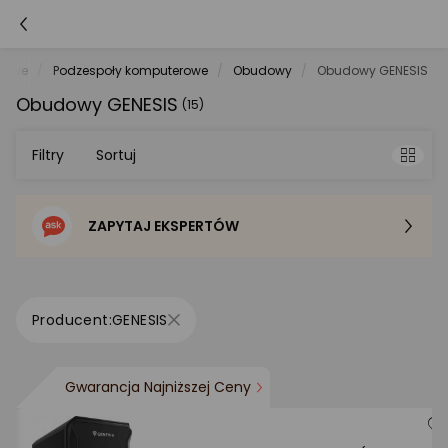
rowe
Podzespoły komputerowe
Obudowy
Obudowy GENESIS
Obudowy GENESIS
(15)
Filtry
Sortuj
ZAPYTAJ EKSPERTÓW
Sortowanie domyślne
Cena - od najniższej
GENESIS
Cena - od najwyższej
Gwarancja Najniższej Ceny
Po popularności