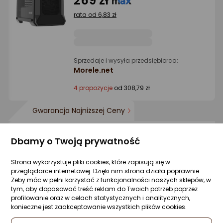
269 zł
4.5/5
rata od 6,83 zł
gwiazdki
Sprzedaje i wysyła przedsiębiorca:
Morele.net
4 propozycje
od 308,79 zł
Gwarancja Najniższej Ceny
Dbamy o Twoją prywatność
Obudowa GENESIS IRID 505 ARGB V2 (NPC
1518)
Strona wykorzystuje pliki cookies, które zapisują się w
130 pytań
ocena
Ocena
(1021)
przeglądarce internetowej. Dzięki nim strona działa poprawnie.
Kupiło 68 osób
produktu
produktu
Żeby móc w pełni korzystać z funkcjonalności naszych sklepów, w
4.5/5
339 zł
tym, aby dopasować treść reklam do Twoich potrzeb poprzez
gwiazdki
profilowanie oraz w celach statystycznych i analitycznych,
rata od 8,60 zł
konieczne jest zaakceptowanie wszystkich plików cookies.