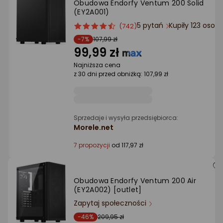
Obudowa Endorfy Ventum 200 Solid
Ocena: od najlepszej
(EY2A001)
5 pytań
Kupiły 123 osob
ocena
Ocena
(742)
Po ilości komentarzy
produktu
produktu
-7%
107,99 zł
4.5/5
99,99 zł
gwiazdki
Najniższa cena
z 30 dni przed obniżką: 107,99 zł
Sprzedaje i wysyła przedsiębiorca:
Morele.net
7 propozycji
od 117,97 zł
Obudowa Endorfy Ventum 200 Air
(EY2A002) [outlet]
Zapytaj społeczności
-46%
209,95 zł