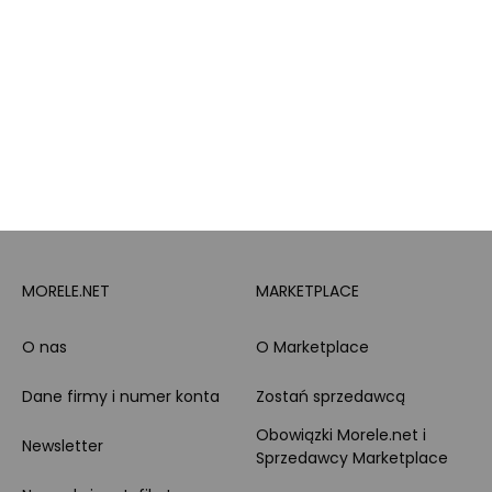
doradztwo produktowe
PayPo
Opinie o Morele.net
Całodobowe wsparcie
Raty
Klienta
Leasing
Zakupy dla firmy
MORELE.NET
MARKETPLACE
O nas
O Marketplace
Dane firmy i numer konta
Zostań sprzedawcą
Obowiązki Morele.net i
Newsletter
Sprzedawcy Marketplace