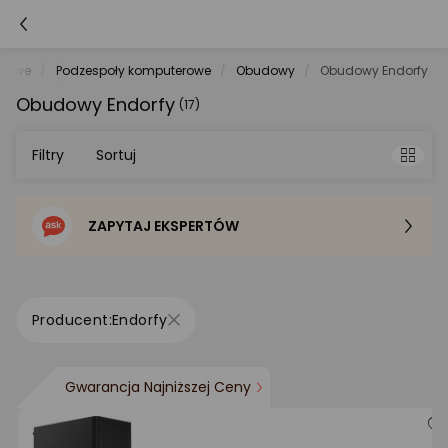
erowe
Podzespoły komputerowe
Obudowy
Obudowy Endorfy
Obudowy Endorfy
(17)
Filtry
Sortuj
ZAPYTAJ EKSPERTÓW
Sortowanie domyślne
Cena - od najniższej
Endorfy
Cena - od najwyższej
Gwarancja Najniższej Ceny
Po popularności