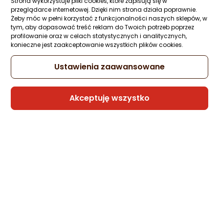
Strona wykorzystuje pliki cookies, które zapisują się w
przeglądarce internetowej. Dzięki nim strona działa poprawnie.
Żeby móc w pełni korzystać z funkcjonalności naszych sklepów, w
Sprzedaje i wysyła przedsiębiorca:
tym, aby dopasować treść reklam do Twoich potrzeb poprzez
Morele.net
profilowanie oraz w celach statystycznych i analitycznych,
konieczne jest zaakceptowanie wszystkich plików cookies.
7 propozycji
od 138,19 zł
Ustawienia zaawansowane
Gwarancja Najniższej Ceny
Akceptuję wszystko
Rekomendacja eksperta
Obudowa Endorfy Signum 300 Core
(EY2A004)
26 pytań
Kupiło 47 osó
ocena
Ocena
(106)
produktu
produktu
149 zł
4.5/5
rata od 3,78 zł
gwiazdki
Sprzedaje i wysyła przedsiębiorca: